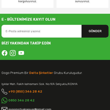
kargoluyoruz.
sunuyoruz.
E - BÜLTENİMİZE KAYIT OLUN
GÖNDER
BİZİ YAKINDAN TAKİP EDİN
Gogo Premium Bir
Delta Şirketler
Grubu Kuruluşudur.
Işıklar Mah. Fakih kahramani Sok. No:9/A Selçuklu/KONYA
+90 (850) 346 28 42
0850 346 28 42
gogomotoaksesuar@gmail.com