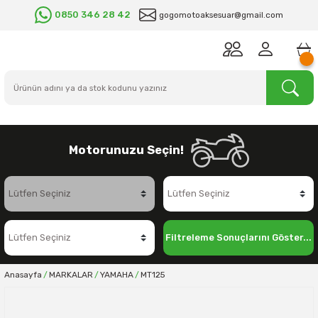
0850 346 28 42
gogomotoaksesuar@gmail.com
Motorunuzu Seçin!
Filtreleme Sonuçlarını Göster...
Anasayfa
MARKALAR
YAMAHA
MT125