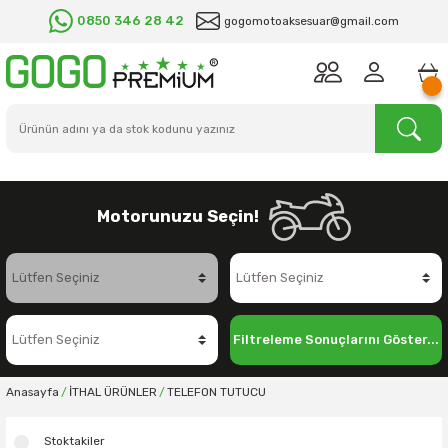
0850 346 28 42
gogomotoaksesuar@gmail.com
Motorunuzu Seçin!
Filtreleme Sonuçlarını Göster...
Anasayfa
İTHAL ÜRÜNLER
TELEFON TUTUCU
Stoktakiler