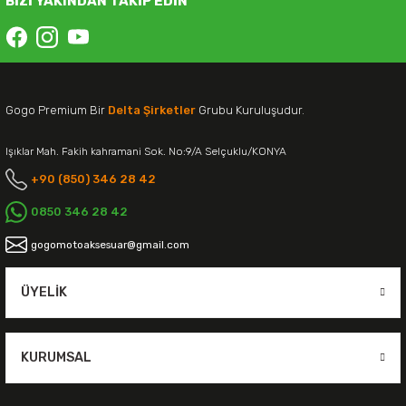
BİZİ YAKINDAN TAKİP EDİN
Gogo Premium Bir
Delta Şirketler
Grubu Kuruluşudur.
Işıklar Mah. Fakih kahramani Sok. No:9/A Selçuklu/KONYA
+90 (850) 346 28 42
0850 346 28 42
gogomotoaksesuar@gmail.com
ÜYELIK
KURUMSAL