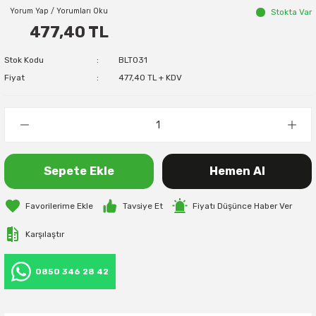
Yorum Yap / Yorumları Oku
Stokta Var
477,40 TL
Stok Kodu
BLT031
Fiyat
477,40 TL + KDV
Sepete Ekle
Hemen Al
Tavsiye Et
Fiyatı Düşünce Haber Ver
Karşılaştır
0850 346 28 42