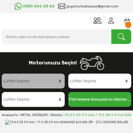
0850 346 28 42
gogomotoaksesuar@gmail.com
Motorunuzu Seçin!
Filtreleme Sonuçlarını Göster...
Anasayfa
METAL ÜRÜNLER
Balata
13,4 X 34 X 9 mm / 11 X 38 X 9 mm KAW