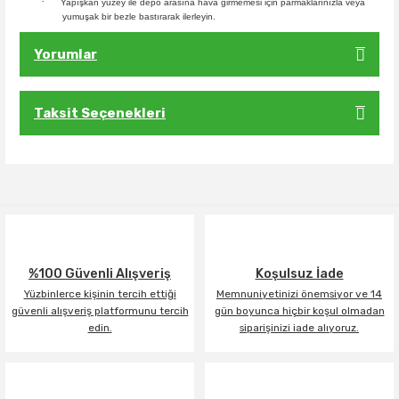
·
Yapışkan yüzey ile depo arasına hava girmemesi için parmaklarınızla veya
yumuşak bir bezle bastırarak ilerleyin.
Yorumlar
Taksit Seçenekleri
Bu ürüne ilk yorumu siz yapın!
Yorum Yaz
%100 Güvenli Alışveriş
Koşulsuz İade
Yüzbinlerce kişinin tercih ettiği
Memnuniyetinizi önemsiyor ve 14
güvenli alışveriş platformunu tercih
gün boyunca hiçbir koşul olmadan
edin.
siparişinizi iade alıyoruz.