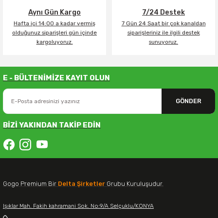
Aynı Gün Kargo
7/24 Destek
Hafta içi 14:00 a kadar vermiş
7 Gün 24 Saat bir çok kanaldan
olduğunuz siparişleri gün içinde
siparişleriniz ile ilgili destek
kargoluyoruz.
sunuyoruz.
E - BÜLTENİMİZE KAYIT OLUN
GÖNDER
BİZİ YAKINDAN TAKİP EDİN
Gogo Premium Bir
Delta Şirketler
Grubu Kuruluşudur.
Işıklar Mah. Fakih kahramani Sok. No:9/A Selçuklu/KONYA