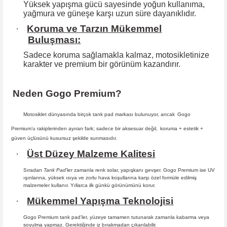
Yüksek yapışma gücü sayesinde yoğun kullanıma,
yağmura ve güneşe karşı
uzun süre dayanıklıdır.
·
Koruma ve Tarzın Mükemmel
Buluşması:
Sadece koruma sağlamakla kalmaz, motosikletinize
karakter ve premium bir
görünüm kazandırır.
Neden Gogo Premium?
Motosiklet dünyasında birçok tank pad markası bulunuyor, ancak
Gogo
Premium
’u rakiplerinden ayıran fark; sadece bir aksesuar değil,
koruma + estetik +
güven
üçlüsünü kusursuz şekilde sunmasıdır
.
·
Üst Düzey Malzeme Kalitesi
Sıradan
Tank Pad
’ler zamanla renk solar, yapışkanı gevşer. Gogo Premium ise UV
ışınlarına, yüksek ısıya ve zorlu hava koşullarına karşı özel formüle edilmiş
malzemeler kullanır. Yıllarca ilk günkü görünümünü korur.
·
Mükemmel Yapışma Teknolojisi
Gogo Premium tank pad’ler, yüzeye tamamen tutunarak zamanla kabarma
veya
soyulma yapmaz. Gerektiğinde iz bırakmadan çıkarılabilir.