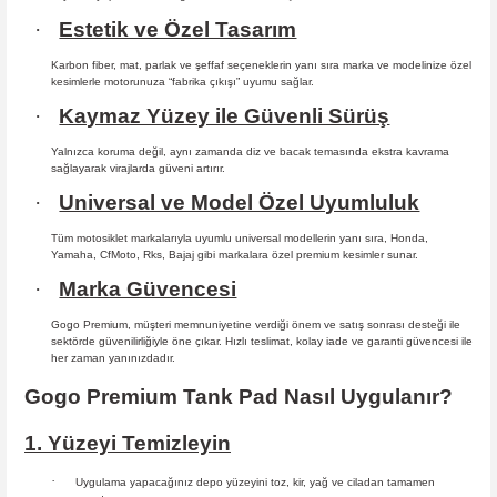
·
Estetik ve Özel Tasarım
Karbon fiber, mat, parlak ve şeffaf seçeneklerin yanı sıra marka ve modelinize özel
kesimlerle motorunuza “fabrika çıkışı” uyumu sağlar.
·
Kaymaz Yüzey ile Güvenli Sürüş
Yalnızca koruma değil, aynı zamanda diz ve bacak temasında ekstra kavrama
sağlayarak virajlarda güveni artırır.
·
Universal ve Model Özel Uyumluluk
Tüm motosiklet markalarıyla uyumlu universal modellerin yanı sıra, Honda,
Yamaha, CfMoto, Rks, Bajaj gibi markalara özel premium kesimler sunar.
·
Marka Güvencesi
Gogo Premium, müşteri memnuniyetine verdiği önem ve satış sonrası desteği ile
sektörde güvenilirliğiyle öne çıkar. Hızlı teslimat, kolay iade ve garanti güvencesi ile
her zaman yanınızdadır.
Gogo Premium Tank Pad Nasıl Uygulanır?
1. Yüzeyi Temizleyin
·
Uygulama yapacağınız depo yüzeyini toz, kir, yağ ve ciladan tamamen