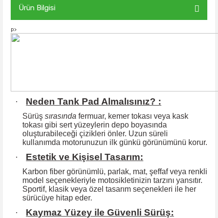
Ürün Bilgisi
p>
·
Neden Tank Pad Almalısınız? :
Sürüş
sırasında
fermuar, kemer tokası veya kask
tokası gibi sert yüzeylerin
depo boyasında
oluşturabileceği çizikleri önler. Uzun süreli
kullanımda motorunuzun ilk günkü görünümünü korur.
·
Estetik ve Kişisel Tasarım:
Karbon fiber görünümlü, parlak, mat, şeffaf veya renkli
model seçenekleriyle motosikletinizin tarzını yansıtır.
Sportif, klasik veya özel tasarım seçenekleri ile
her
sürücüye hitap eder
.
·
Kaymaz Yüzey ile Güvenli Sürüş: