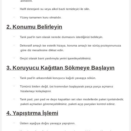
arındırın.
·
Hafif deterjanlı su veya alkol bazlı temizleyici ile silin.
·
Yüzey tamamen kuru olmalıdır.
2. Konumu Belirleyin
·
Tank pad’in tam olarak nerede durmasını istediğinizi belirleyin.
·
Dekoratif amaçlı ise estetik hizaya, koruma amaçlı ise sürüş
pozisyonunuza
göre diz mesafesine dikkat edin.
·
Geçici olarak bant yardımıyla yerini işaretleyebilirsiniz.
3. Koruyucu Kağıttan Sökmeye Başlayın
·
Tank pad’in arkasındaki koruyucu kağıdı yavaşça sökün.
·
Tümünü birden değil, üst kısmından başlayarak parça parça açmanız
hizalamayı kolaylaştırır.
·
Tank pad, yan pad ve depo kapakları set olan modellerde paket içerisindedir,
paketi açmadan göremeyebilirsiniz, paketi açıp parçaları
kontrol ediniz.
4. Yapıştırma İşlemi
·
Üstten aşağıya doğru yavaşça yapıştırın.