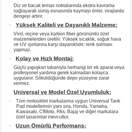
Diz ve bacak temas noktalarında ekstra kavrama
sağlayarak sürüş esnasında kaymayı önler, virajlarda
dengeyi artırır.
·
Yüksek Kaliteli ve Dayanıklı Malzeme:
Vinil, reçine veya karbon fiber görünümlü özel
malzemelerden üretilir. Yüksek
sıcaklık, soğuk hava
ve UV ışınlarına karşı dayanıklıdır; renk solması
yapmaz.
·
Kolay ve Hızlı Montaj:
Güçlü yapışkan tabanıyla herhangi bir ek aparat veya
profesyonel yardıma
gerek kalmadan kolayca
uygulanır. Söküldüğünde depo yüzeyine zarar
vermez.
Universal ve Model Özel Uyumluluk:
·
Tüm motosiklet markalarına uygun Universal Tank
Pad modellerinin yanı sıra, Honda, Yamaha,
Kawasaki, CfMoto, Rks, Bajaj ve diğer markalara
özel tasarımlar mevcuttur.
·
Uzun Ömürlü Performans: