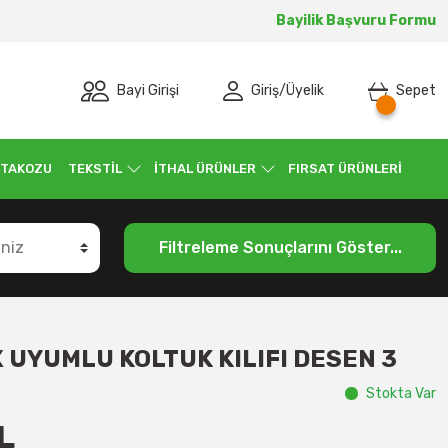
Bayilik Başvuru Formu
Bayi Girişi
Giriş
/
Üyelik
Sepet
 TAKOZU
TEKSTİL
İTHAL ÜRÜNLER
FIRSAT ÜRÜNLERİ
Filtreleme Sonuçlarını Göster...
 UYUMLU KOLTUK KILIFI DESEN 3
Stokta Var
L