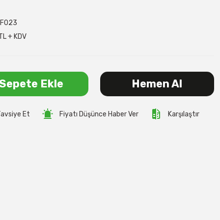
LF023
TL + KDV
Sepete Ekle
Hemen Al
avsiye Et
Fiyatı Düşünce Haber Ver
Karşılaştır