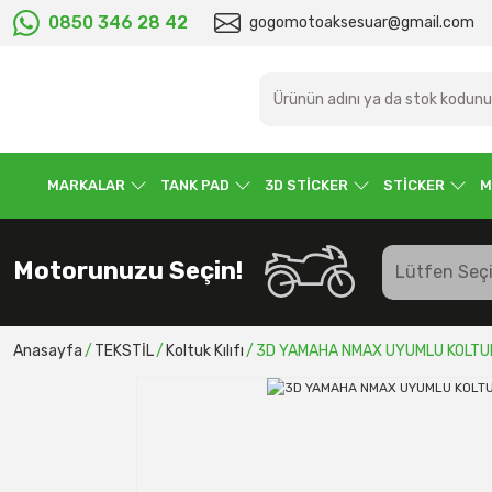
0850 346 28 42
gogomotoaksesuar@gmail.com
MARKALAR
TANK PAD
3D STİCKER
STİCKER
M
Motorunuzu Seçin!
Anasayfa
TEKSTİL
Koltuk Kılıfı
3D YAMAHA NMAX UYUMLU KOLTUK 