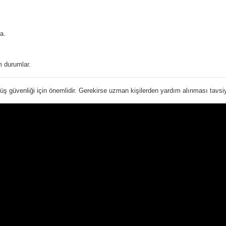
a.
 durumlar.
üş güvenliği için önemlidir. Gerekirse uzman kişilerden yardım alınması tavsiye