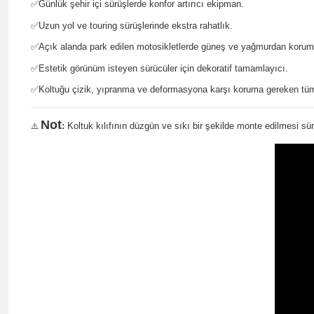
✅
Günlük şehir içi sürüşlerde konfor artırıcı ekipman.
✅
Uzun yol ve touring sürüşlerinde ekstra rahatlık.
✅
Açık alanda park edilen motosikletlerde güneş ve yağmurdan korum
✅
Estetik görünüm isteyen sürücüler için dekoratif tamamlayıcı.
✅
Koltuğu çizik, yıpranma ve deformasyona karşı koruma gereken tüm
Not
:
Koltuk kılıfının düzgün ve sıkı bir şekilde monte edilmesi sür
⚠️