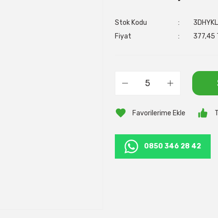
Stok Kodu
3DHYK
Fiyat
377,45 
T
0850 346 28 42