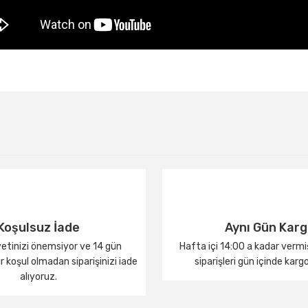
Bu ürüne ilk yorumu siz yapın!
Yorum Yaz
Koşulsuz İade
Aynı Gün Kar
tinizi önemsiyor ve 14 gün
Hafta içi 14:00 a kadar verm
 koşul olmadan siparişinizi iade
siparişleri gün içinde karg
alıyoruz.