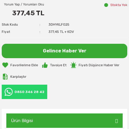
Yorum Yap / Yorumları Oku
Stokta Yok
377,45 TL
Stok Kodu
3DHYKLF025
Fiyat
377,45 TL + KDV
Gelince Haber Ver
Tavsiye Et
Fiyatı Düşünce Haber Ver
Karşılaştır
0850 346 28 42
Ürün Bilgisi