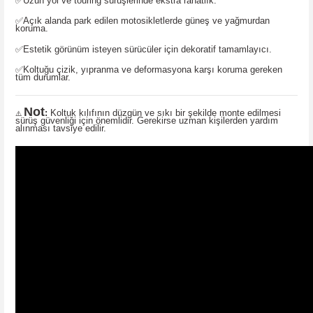
✅
Uzun yol ve touring sürüşlerinde ekstra rahatlık.
✅
Açık alanda park edilen motosikletlerde güneş ve yağmurdan
koruma.
✅
Estetik görünüm isteyen sürücüler için dekoratif tamamlayıcı.
✅
Koltuğu çizik, yıpranma ve deformasyona karşı koruma gereken
tüm durumlar.
Not
:
Koltuk kılıfının düzgün ve sıkı bir şekilde monte edilmesi
⚠️
sürüş güvenliği için önemlidir. Gerekirse uzman kişilerden yardım
alınması tavsiye edilir.