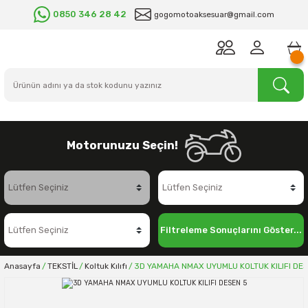
0850 346 28 42
gogomotoaksesuar@gmail.com
Motorunuzu Seçin!
Filtreleme Sonuçlarını Göster...
Anasayfa
TEKSTİL
Koltuk Kılıfı
3D YAMAHA NMAX UYUMLU KOLTUK KILIFI DES