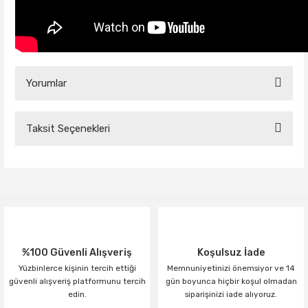
Yorumlar
Taksit Seçenekleri
Bu ürüne ilk yorumu siz yapın!
Yorum Yaz
%100 Güvenli Alışveriş
Koşulsuz İade
Yüzbinlerce kişinin tercih ettiği
Memnuniyetinizi önemsiyor ve 14
güvenli alışveriş platformunu tercih
gün boyunca hiçbir koşul olmadan
edin.
siparişinizi iade alıyoruz.