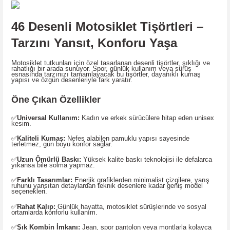
46 Desenli Motosiklet Tişörtleri –
Tarzını Yansıt, Konforu Yaşa
Motosiklet tutkunları için özel tasarlanan desenli tişörtler, şıklığı ve
rahatlığı bir arada sunuyor. Spor, günlük kullanım veya sürüş
esnasında tarzınızı tamamlayacak bu tişörtler, dayanıklı kumaş
yapısı ve özgün desenleriyle fark yaratır.
Öne Çıkan Özellikler
✅
Universal Kullanım:
Kadın ve erkek sürücülere hitap eden unisex
kesim.
✅
Kaliteli Kumaş:
Nefes alabilen pamuklu yapısı sayesinde
terletmez, gün boyu konfor sağlar.
✅
Uzun Ömürlü Baskı:
Yüksek kalite baskı teknolojisi ile defalarca
yıkansa bile solma yapmaz.
✅
Farklı Tasarımlar:
Enerjik grafiklerden minimalist çizgilere, yarış
ruhunu yansıtan detaylardan teknik desenlere kadar geniş model
seçenekleri.
✅
Rahat Kalıp:
Günlük hayatta, motosiklet sürüşlerinde ve sosyal
ortamlarda konforlu kullanım.
✅
Şık Kombin İmkanı:
Jean, spor pantolon veya montlarla kolayca