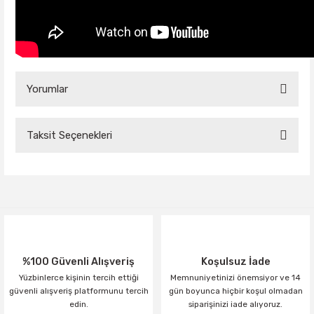
Yorumlar
Taksit Seçenekleri
Bu ürüne ilk yorumu siz yapın!
Yorum Yaz
%100 Güvenli Alışveriş
Koşulsuz İade
Yüzbinlerce kişinin tercih ettiği
Memnuniyetinizi önemsiyor ve 14
güvenli alışveriş platformunu tercih
gün boyunca hiçbir koşul olmadan
edin.
siparişinizi iade alıyoruz.