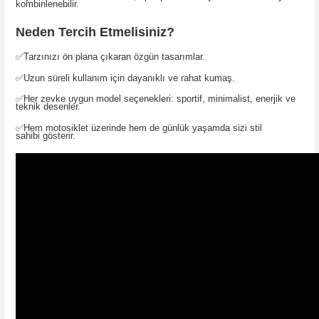
kombinlenebilir.
Neden Tercih Etmelisiniz?
✅
Tarzınızı ön plana çıkaran
özgün tasarımlar
.
✅
Uzun süreli kullanım için
dayanıklı ve rahat kumaş
.
✅
Her zevke uygun model seçenekleri
: sportif, minimalist, enerjik ve
teknik desenler.
✅
Hem motosiklet üzerinde hem de günlük yaşamda sizi
stil
sahibi
gösterir.