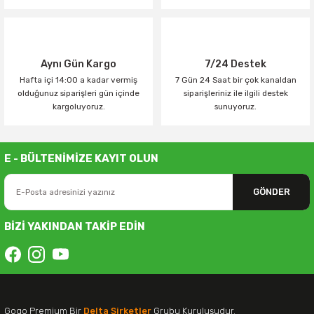
Aynı Gün Kargo
7/24 Destek
Hafta içi 14:00 a kadar vermiş
7 Gün 24 Saat bir çok kanaldan
olduğunuz siparişleri gün içinde
siparişleriniz ile ilgili destek
kargoluyoruz.
sunuyoruz.
E - BÜLTENİMİZE KAYIT OLUN
GÖNDER
BİZİ YAKINDAN TAKİP EDİN
Gogo Premium Bir
Delta Şirketler
Grubu Kuruluşudur.