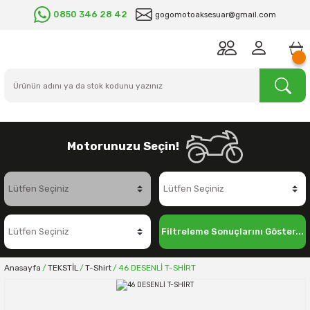
0850 346 28 42
gogomotoaksesuar@gmail.com
Motorunuzu Seçin!
Filtreleme Sonuçlarını Göster...
Anasayfa
TEKSTİL
T-Shirt
46 DESENLİ T-SHİRT