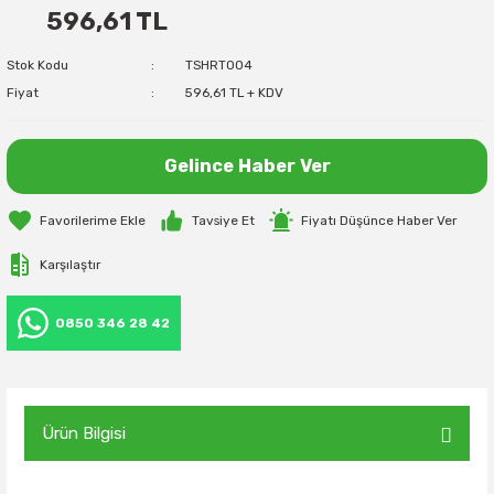
596,61 TL
Stok Kodu
TSHRT004
Fiyat
596,61 TL + KDV
Gelince Haber Ver
Tavsiye Et
Fiyatı Düşünce Haber Ver
Karşılaştır
0850 346 28 42
Ürün Bilgisi