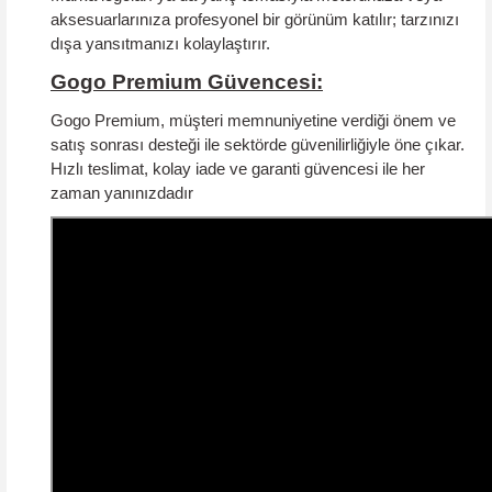
aksesuarlarınıza profesyonel bir görünüm katılır; tarzınızı
dışa yansıtmanızı kolaylaştırır.
Gogo Premium Güvencesi:
Gogo Premium, müşteri memnuniyetine verdiği önem ve
satış sonrası desteği ile sektörde güvenilirliğiyle öne çıkar.
Hızlı teslimat, kolay iade ve garanti güvencesi
ile her
zaman yanınızdadır