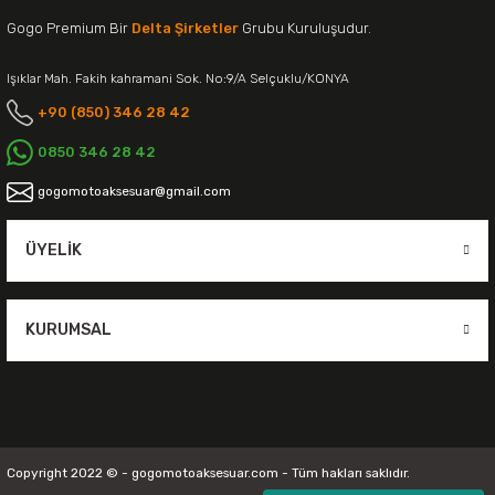
Gogo Premium Bir
Delta Şirketler
Grubu Kuruluşudur.
Işıklar Mah. Fakih kahramani Sok. No:9/A Selçuklu/KONYA
+90 (850) 346 28 42
0850 346 28 42
gogomotoaksesuar@gmail.com
ÜYELIK
KURUMSAL
Copyright 2022 © - gogomotoaksesuar.com - Tüm hakları saklıdır.