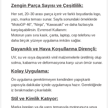
Zengin Parça Sayısı ve Çeşitlilik:
Her set, 20–30 arası parça içerir ve farklı boyutlarda logo,
yazı, marka teması sunar. Sayfa sonundaki örneklerde
“MotoGP 46”, “Ninja”, “Kawasaki” ve daha fazlasıyla
karşılaşabilirsin.
Evrensel Kullanım:
Motorun yanı sıra kask, çanta, laptop, cep telefonu ve
daha birçok yüzeye uygulama imkânı sağlar.
Dayanıklı ve Hava Koşullarına Dirençli:
UV, su ve ısıya dayanıklı vinil malzemelerle üretilmiş olup
solma, kabarma ve deformasyona karşı uzun ömür sunar.
Kolay Uygulama:
Ön uygulama gerektirmeyen kendinden yapışkanlı
yapısıyla dakikalar içinde uygulamaya hazır. Gerektiğinde
iz bırakmadan çıkarılabilir.
Stil ve Kimlik Katıyor:
Marka logoları ya da yarış temasıyla motorunuza veya