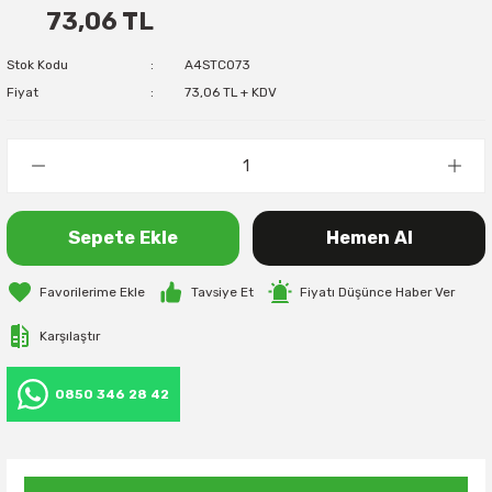
73,06 TL
Stok Kodu
A4STC073
Fiyat
73,06 TL + KDV
Sepete Ekle
Hemen Al
Tavsiye Et
Fiyatı Düşünce Haber Ver
Karşılaştır
0850 346 28 42