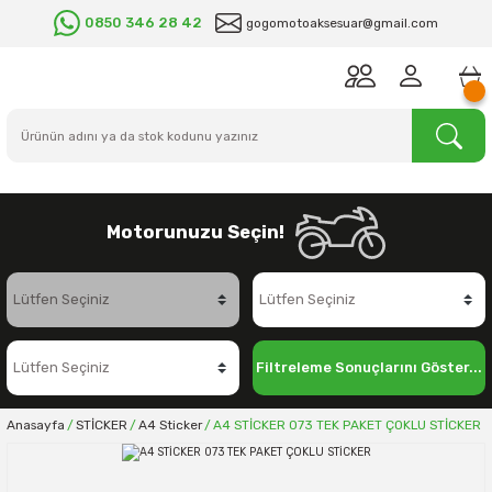
0850 346 28 42
gogomotoaksesuar@gmail.com
Motorunuzu Seçin!
Filtreleme Sonuçlarını Göster...
Anasayfa
STİCKER
A4 Sticker
A4 STİCKER 073 TEK PAKET ÇOKLU STİCKER