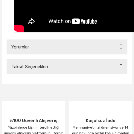
Yorumlar
Taksit Seçenekleri
Bu ürüne ilk yorumu siz yapın!
Yorum Yaz
%100 Güvenli Alışveriş
Koşulsuz İade
Yüzbinlerce kişinin tercih ettiği
Memnuniyetinizi önemsiyor ve 14
güvenli alışveriş platformunu tercih
gün boyunca hiçbir koşul olmadan