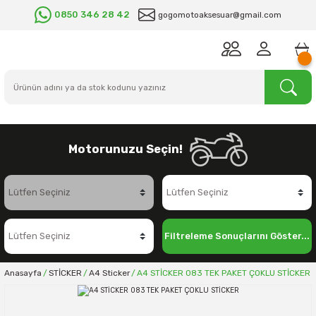
0850 346 28 42
gogomotoaksesuar@gmail.com
Motorunuzu Seçin!
Filtreleme Sonuçlarını Göster...
Anasayfa
STİCKER
A4 Sticker
A4 STİCKER 083 TEK PAKET ÇOKLU STİCKER