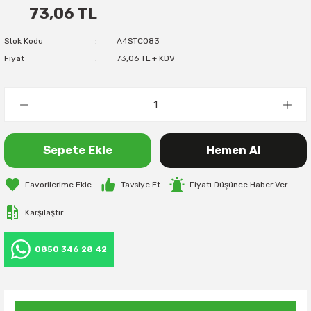
73,06 TL
Stok Kodu
A4STC083
Fiyat
73,06 TL + KDV
Sepete Ekle
Hemen Al
Tavsiye Et
Fiyatı Düşünce Haber Ver
Karşılaştır
0850 346 28 42