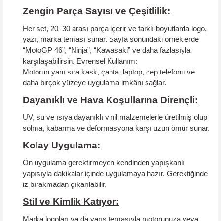
Zengin Parça Sayısı ve Çeşitlilik:
Her set, 20–30 arası parça içerir ve farklı boyutlarda logo,
yazı, marka teması sunar. Sayfa sonundaki örneklerde
“MotoGP 46”, “Ninja”, “Kawasaki” ve daha fazlasıyla
karşılaşabilirsin.
Evrensel Kullanım:
Motorun yanı sıra kask, çanta, laptop, cep telefonu ve
daha birçok yüzeye uygulama imkânı sağlar.
Dayanıklı ve Hava Koşullarına Dirençli:
UV, su ve ısıya dayanıklı vinil malzemelerle üretilmiş olup
solma, kabarma ve deformasyona karşı uzun ömür sunar.
Kolay Uygulama:
Ön uygulama gerektirmeyen kendinden yapışkanlı
yapısıyla dakikalar içinde uygulamaya hazır. Gerektiğinde
iz bırakmadan çıkarılabilir.
Stil ve Kimlik Katıyor:
Marka logoları ya da yarış temasıyla motorunuza veya