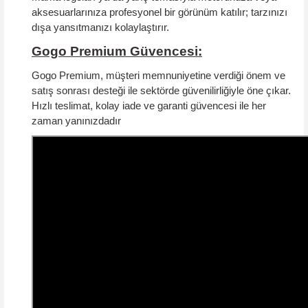
aksesuarlarınıza profesyonel bir görünüm katılır; tarzınızı
dışa yansıtmanızı kolaylaştırır.
Gogo Premium Güvencesi:
Gogo Premium, müşteri memnuniyetine verdiği önem ve
satış sonrası desteği ile sektörde güvenilirliğiyle öne çıkar.
Hızlı teslimat, kolay iade ve garanti güvencesi
ile her
zaman yanınızdadır