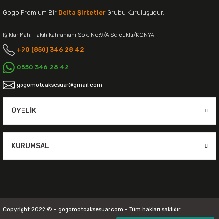
Gogo Premium Bir
Delta Şirketler
Grubu Kuruluşudur.
Işıklar Mah. Fakih kahramani Sok. No:9/A Selçuklu/KONYA
+90 (850) 346 28 42
0850 346 28 42
gogomotoaksesuar@gmail.com
ÜYELIK
KURUMSAL
Copyright 2022 © - gogomotoaksesuar.com - Tüm hakları saklıdır.