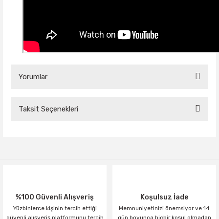
Yorumlar
Taksit Seçenekleri
Bu ürüne ilk yorumu siz yapın!
Yorum Yaz
%100 Güvenli Alışveriş
Koşulsuz İade
Yüzbinlerce kişinin tercih ettiği
Memnuniyetinizi önemsiyor ve 14
güvenli alışveriş platformunu tercih
gün boyunca hiçbir koşul olmadan