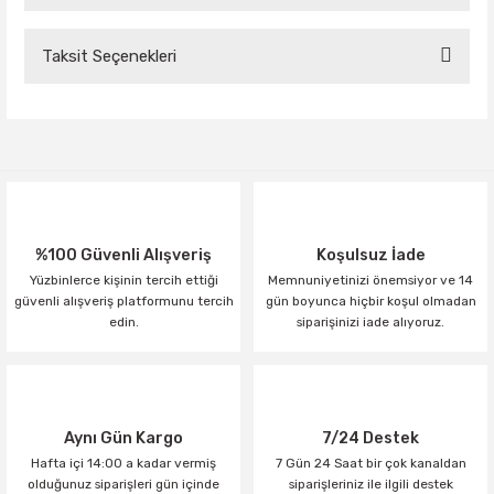
Taksit Seçenekleri
Bu ürüne ilk yorumu siz yapın!
Yorum Yaz
%100 Güvenli Alışveriş
Koşulsuz İade
Yüzbinlerce kişinin tercih ettiği
Memnuniyetinizi önemsiyor ve 14
güvenli alışveriş platformunu tercih
gün boyunca hiçbir koşul olmadan
edin.
siparişinizi iade alıyoruz.
Aynı Gün Kargo
7/24 Destek
Hafta içi 14:00 a kadar vermiş
7 Gün 24 Saat bir çok kanaldan
olduğunuz siparişleri gün içinde
siparişleriniz ile ilgili destek