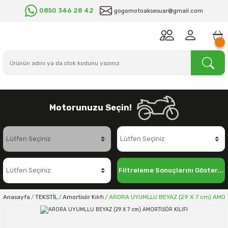
0850 346 28 42
gogomotoaksesuar@gmail.com
Motorunuzu Seçin!
Filtreleme Sonuçlarını Göster...
Anasayfa
TEKSTİL
Amortisör Kılıfı
ARORA UYUMLLU BEYAZ (29 X 7 cm) AMORT