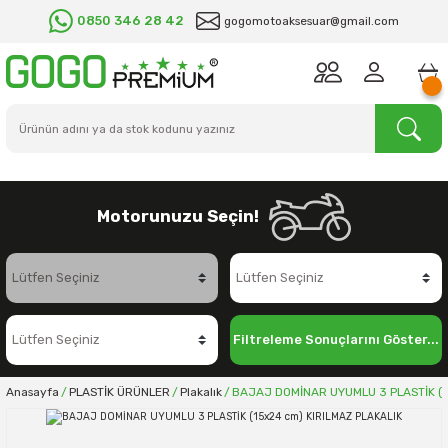
0850 346 28 42
gogomotoaksesuar@gmail.com
Motorunuzu Seçin!
Filtreleme Sonuçlarını Göster...
Anasayfa
PLASTİK ÜRÜNLER
Plakalık
BAJAJ DOMİNAR UYUMLU 3 PLASTİK (1