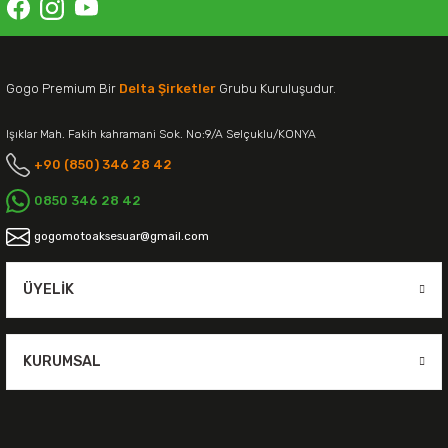
Gogo Premium Bir
Delta Şirketler
Grubu Kuruluşudur.
Işıklar Mah. Fakih kahramani Sok. No:9/A Selçuklu/KONYA
+90 (850) 346 28 42
0850 346 28 42
gogomotoaksesuar@gmail.com
ÜYELIK
KURUMSAL