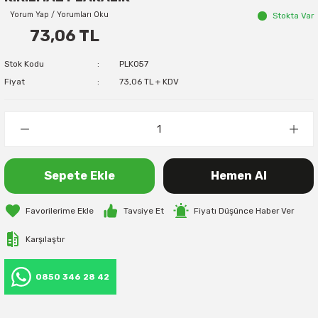
Yorum Yap / Yorumları Oku
Stokta Var
73,06 TL
Stok Kodu
PLK057
Fiyat
73,06 TL + KDV
Sepete Ekle
Hemen Al
Tavsiye Et
Fiyatı Düşünce Haber Ver
Karşılaştır
0850 346 28 42