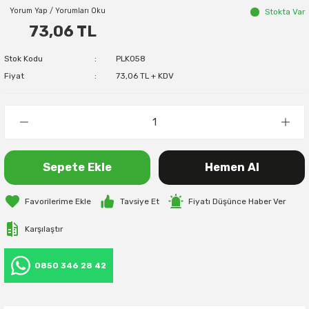
Yorum Yap / Yorumları Oku
Stokta Var
73,06 TL
Stok Kodu
PLK058
Fiyat
73,06 TL + KDV
Sepete Ekle
Hemen Al
Tavsiye Et
Fiyatı Düşünce Haber Ver
Karşılaştır
0850 346 28 42