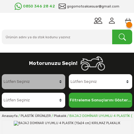
0850 346 28 42
gogomotoaksesuar@gmail.com
Motorunuzu Seçin!
Filtreleme Sonuçlarını Göster...
Anasayfa
PLASTİK ÜRÜNLER
Plakalık
BAJAJ DOMİNAR UYUMLU 4 PLASTİK (1