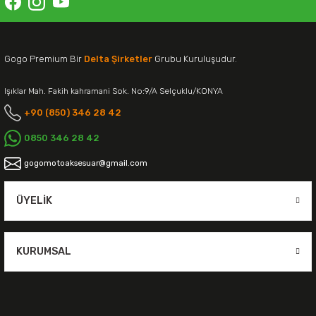
Gogo Premium Bir
Delta Şirketler
Grubu Kuruluşudur.
Işıklar Mah. Fakih kahramani Sok. No:9/A Selçuklu/KONYA
+90 (850) 346 28 42
0850 346 28 42
gogomotoaksesuar@gmail.com
ÜYELIK
KURUMSAL