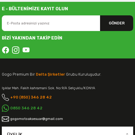
E - BÜLTENİMİZE KAYIT OLUN
GÖNDER
BİZİ YAKINDAN TAKİP EDİN
Gogo Premium Bir
Delta Şirketler
Grubu Kuruluşudur.
Işıklar Mah. Fakih kahramani Sok. No:9/A Selçuklu/KONYA
+90 (850) 346 28 42
0850 346 28 42
gogomotoaksesuar@gmail.com
ÜYELIK