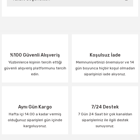
Bu ürüne ilk yorumu siz yapın!
Yorum Yaz
%100 Güvenli Alışveriş
Koşulsuz İade
Yüzbinlerce kişinin tercih ettiği
Memnuniyetinizi önemsiyor ve 14
güvenli alışveriş platformunu tercih
gün boyunca hiçbir koşul olmadan
edin.
siparişinizi iade alıyoruz.
Aynı Gün Kargo
7/24 Destek
Hafta içi 14:00 a kadar vermiş
7 Gün 24 Saat bir çok kanaldan
olduğunuz siparişleri gün içinde
siparişleriniz ile ilgili destek
kargoluyoruz.
sunuyoruz.