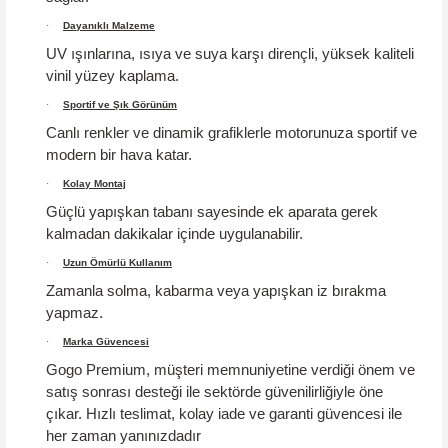
·
Dayanıklı Malzeme
UV ışınlarına, ısıya ve suya karşı dirençli, yüksek kaliteli
vinil yüzey kaplama.
·
Sportif ve Şık Görünüm
Canlı renkler ve dinamik grafiklerle motorunuza sportif ve
modern bir hava katar.
·
Kolay Montaj
Güçlü yapışkan tabanı sayesinde ek aparata gerek
kalmadan dakikalar içinde uygulanabilir.
·
Uzun Ömürlü Kullanım
Zamanla solma, kabarma veya yapışkan iz bırakma
yapmaz.
·
Marka Güvencesi
Gogo Premium, müşteri memnuniyetine verdiği önem ve
satış sonrası desteği ile sektörde güvenilirliğiyle öne
çıkar.
Hızlı teslimat, kolay iade ve garanti güvencesi
ile
her zaman yanınızdadır