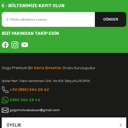
E - BÜLTENİMİZE KAYIT OLUN
GÖNDER
BİZİ YAKINDAN TAKİP EDİN
Gogo Premium Bir
Delta Şirketler
Grubu Kuruluşudur.
Işıklar Mah. Fakih kahramani Sok. No:9/A Selçuklu/KONYA
+90 (850) 346 28 42
0850 346 28 42
gogomotoaksesuar@gmail.com
ÜYELIK