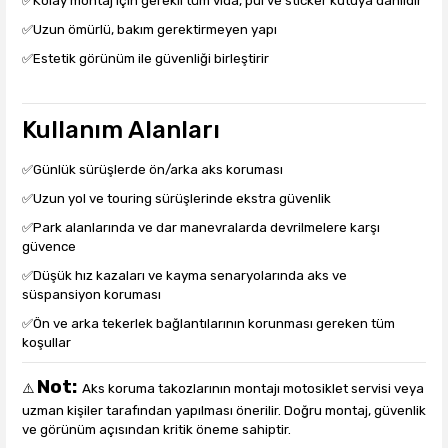
✅Kolay montaj için gerekli tüm vida, pul ve sticker kutuya dahildir
✅Uzun ömürlü, bakım gerektirmeyen yapı
✅Estetik görünüm ile güvenliği birleştirir
Kullanım Alanları
✅Günlük sürüşlerde ön/arka aks koruması
✅Uzun yol ve touring sürüşlerinde ekstra güvenlik
✅Park alanlarında ve dar manevralarda devrilmelere karşı
güvence
✅Düşük hız kazaları ve kayma senaryolarında aks ve
süspansiyon koruması
✅Ön ve arka tekerlek bağlantılarının korunması gereken tüm
koşullar
Not:
⚠️
Aks koruma takozlarının montajı motosiklet servisi veya
uzman kişiler tarafından yapılması önerilir. Doğru montaj, güvenlik
ve görünüm açısından kritik öneme sahiptir.