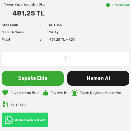
Yorum Yap / Yorumları Oku
Stokta Var
481,25 TL
Stok Kodu
KRT055
Garanti Süresi
24 Ay
Fiyat
481,25 TL + KDV
Sepete Ekle
Hemen Al
Tavsiye Et
Fiyatı Düşünce Haber Ver
Karşılaştır
0850 346 28 42