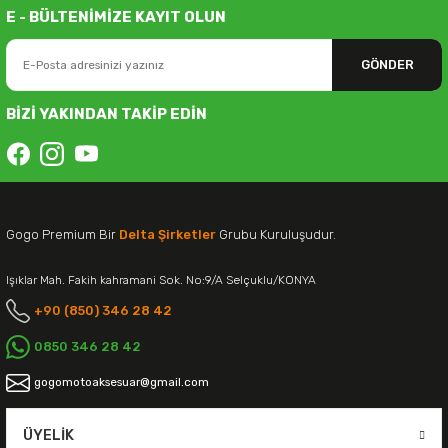
E - BÜLTENİMİZE KAYIT OLUN
GÖNDER
BİZİ YAKINDAN TAKİP EDİN
Gogo Premium Bir
Delta Şirketler
Grubu Kuruluşudur.
Işıklar Mah. Fakih kahramani Sok. No:9/A Selçuklu/KONYA
+90 (850) 346 28 42
0850 346 28 42
gogomotoaksesuar@gmail.com
ÜYELIK