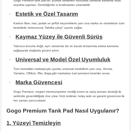
Gogo Premium tank pad’ler, yüzeye tamamen tutunarak zamanla kabarma
veya
soyulma yapmaz. Gerektiğinde iz bırakmadan çıkarılabilir.
·
Estetik ve Özel Tasarım
Karbon fiber, mat, parlak ve şeffaf seçeneklerin yanı sıra marka ve modelinize özel
kesimlerle motorunuza “fabrika çıkışı” uyumu sağlar.
·
Kaymaz Yüzey ile Güvenli Sürüş
Yalnızca koruma değil, aynı zamanda diz ve bacak temasında ekstra kavrama
sağlayarak virajlarda güveni artırır.
·
Universal ve Model Özel Uyumluluk
Tüm motosiklet markalarıyla uyumlu universal modellerin yanı sıra, Honda,
Yamaha, CfMoto, Rks, Bajaj gibi markalara özel premium kesimler sunar.
·
Marka Güvencesi
Gogo Premium, müşteri memnuniyetine verdiği önem ve satış sonrası desteği ile
sektörde güvenilirliğiyle öne çıkar. Hızlı teslimat, kolay iade ve garanti güvencesi ile
her zaman yanınızdadır.
Gogo Premium Tank Pad Nasıl Uygulanır?
1. Yüzeyi Temizleyin