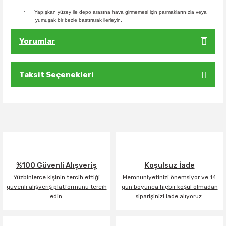
·
Yapışkan yüzey ile depo arasına hava girmemesi için parmaklarınızla veya
yumuşak bir bezle bastırarak ilerleyin.
Yorumlar
Taksit Seçenekleri
Bu ürüne ilk yorumu siz yapın!
Yorum Yaz
%100 Güvenli Alışveriş
Koşulsuz İade
Yüzbinlerce kişinin tercih ettiği
Memnuniyetinizi önemsiyor ve 14
güvenli alışveriş platformunu tercih
gün boyunca hiçbir koşul olmadan
edin.
siparişinizi iade alıyoruz.