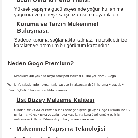
Yüksek yapışma gücü sayesinde yoğun kullanıma,
yağmura ve güneşe karşı
uzun süre dayanıklıdır.
·
Koruma ve Tarzın Mükemmel
Buluşması:
Sadece koruma sağlamakla kalmaz, motosikletinize
karakter ve premium bir
görünüm kazandırır.
Neden Gogo Premium?
Motosiklet dünyasında birçok tank pad markası bulunuyor, ancak
Gogo
Premium
’u rakiplerinden ayıran fark; sadece bir aksesuar değil,
koruma + estetik +
güven
üçlüsünü kusursuz şekilde sunmasıdır
.
·
Üst Düzey Malzeme Kalitesi
Sıradan
Tank Pad
’ler zamanla renk solar, yapışkanı gevşer. Gogo Premium ise UV
ışınlarına, yüksek ısıya ve zorlu hava koşullarına karşı özel formüle edilmiş
malzemeler kullanır. Yıllarca ilk günkü görünümünü korur.
·
Mükemmel Yapışma Teknolojisi