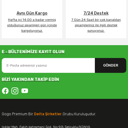
Aynı Gün Kargo
7/24 Destek
Hafta içi 14:00 a kadar vermiş
7 Gün 24 Saat bir çok kanaldan
olduğunuz siparişleri gün içinde
siparişleriniz ile ilgili destek
kargoluyoruz.
sunuyoruz.
E - BÜLTENİMİZE KAYIT OLUN
GÖNDER
BİZİ YAKINDAN TAKİP EDİN
Gogo Premium Bir
Delta Şirketler
Grubu Kuruluşudur.
Işıklar Mah. Fakih kahramani Sok. No:9/A Selçuklu/KONYA