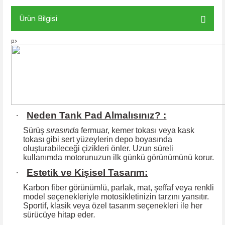
Ürün Bilgisi
p>
·
Neden Tank Pad Almalısınız? :
Sürüş
sırasında
fermuar, kemer tokası veya kask
tokası gibi sert yüzeylerin
depo boyasında
oluşturabileceği çizikleri önler. Uzun süreli
kullanımda motorunuzun ilk günkü görünümünü korur.
·
Estetik ve Kişisel Tasarım:
Karbon fiber görünümlü, parlak, mat, şeffaf veya renkli
model seçenekleriyle motosikletinizin tarzını yansıtır.
Sportif, klasik veya özel tasarım seçenekleri ile
her
sürücüye hitap eder
.