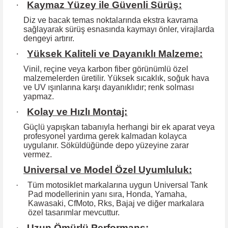
·
Kaymaz Yüzey ile Güvenli Sürüş:
Diz ve bacak temas noktalarında ekstra kavrama
sağlayarak sürüş esnasında kaymayı önler, virajlarda
dengeyi artırır.
·
Yüksek Kaliteli ve Dayanıklı Malzeme:
Vinil, reçine veya karbon fiber görünümlü özel
malzemelerden üretilir. Yüksek
sıcaklık, soğuk hava
ve UV ışınlarına karşı dayanıklıdır; renk solması
yapmaz.
·
Kolay ve Hızlı Montaj:
Güçlü yapışkan tabanıyla herhangi bir ek aparat veya
profesyonel yardıma
gerek kalmadan kolayca
uygulanır. Söküldüğünde depo yüzeyine zarar
vermez.
Universal ve Model Özel Uyumluluk:
·
Tüm motosiklet markalarına uygun Universal Tank
Pad modellerinin yanı sıra, Honda, Yamaha,
Kawasaki, CfMoto, Rks, Bajaj ve diğer markalara
özel tasarımlar mevcuttur.
·
Uzun Ömürlü Performans: