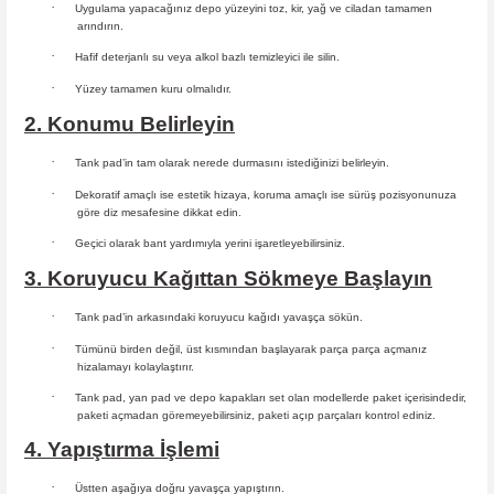
·
Uygulama yapacağınız depo yüzeyini toz, kir, yağ ve ciladan tamamen
arındırın.
·
Hafif deterjanlı su veya alkol bazlı temizleyici ile silin.
·
Yüzey tamamen kuru olmalıdır.
2. Konumu Belirleyin
·
Tank pad’in tam olarak nerede durmasını istediğinizi belirleyin.
·
Dekoratif amaçlı ise estetik hizaya, koruma amaçlı ise sürüş
pozisyonunuza
göre diz mesafesine dikkat edin.
·
Geçici olarak bant yardımıyla yerini işaretleyebilirsiniz.
3. Koruyucu Kağıttan Sökmeye Başlayın
·
Tank pad’in arkasındaki koruyucu kağıdı yavaşça sökün.
·
Tümünü birden değil, üst kısmından başlayarak parça parça açmanız
hizalamayı kolaylaştırır.
·
Tank pad, yan pad ve depo kapakları set olan modellerde paket içerisindedir,
paketi açmadan göremeyebilirsiniz, paketi açıp parçaları
kontrol ediniz.
4. Yapıştırma İşlemi
·
Üstten aşağıya doğru yavaşça yapıştırın.