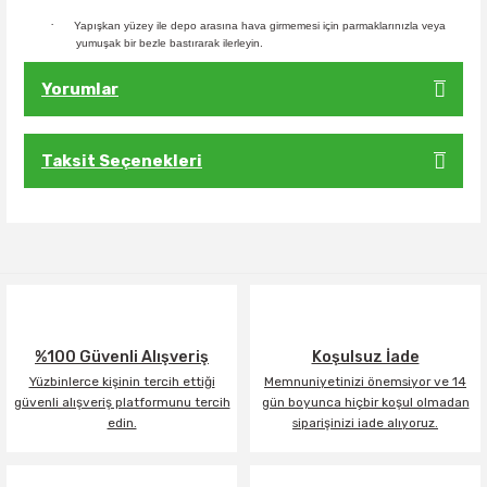
·
Yapışkan yüzey ile depo arasına hava girmemesi için parmaklarınızla veya
yumuşak bir bezle bastırarak ilerleyin.
Yorumlar
Taksit Seçenekleri
Bu ürüne ilk yorumu siz yapın!
Yorum Yaz
%100 Güvenli Alışveriş
Koşulsuz İade
Yüzbinlerce kişinin tercih ettiği
Memnuniyetinizi önemsiyor ve 14
güvenli alışveriş platformunu tercih
gün boyunca hiçbir koşul olmadan
edin.
siparişinizi iade alıyoruz.