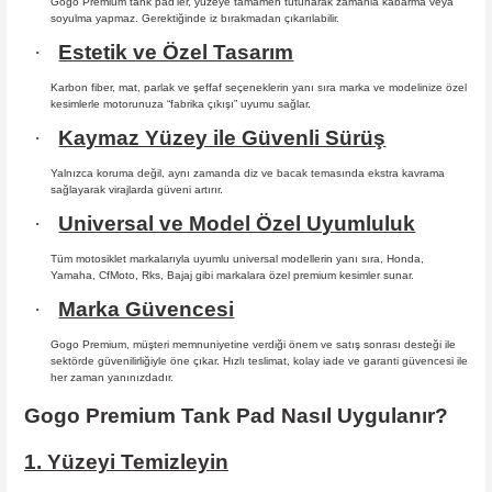
Gogo Premium tank pad’ler, yüzeye tamamen tutunarak zamanla kabarma
veya
soyulma yapmaz. Gerektiğinde iz bırakmadan çıkarılabilir.
·
Estetik ve Özel Tasarım
Karbon fiber, mat, parlak ve şeffaf seçeneklerin yanı sıra marka ve modelinize özel
kesimlerle motorunuza “fabrika çıkışı” uyumu sağlar.
·
Kaymaz Yüzey ile Güvenli Sürüş
Yalnızca koruma değil, aynı zamanda diz ve bacak temasında ekstra kavrama
sağlayarak virajlarda güveni artırır.
·
Universal ve Model Özel Uyumluluk
Tüm motosiklet markalarıyla uyumlu universal modellerin yanı sıra, Honda,
Yamaha, CfMoto, Rks, Bajaj gibi markalara özel premium kesimler sunar.
·
Marka Güvencesi
Gogo Premium, müşteri memnuniyetine verdiği önem ve satış sonrası desteği ile
sektörde güvenilirliğiyle öne çıkar. Hızlı teslimat, kolay iade ve garanti güvencesi ile
her zaman yanınızdadır.
Gogo Premium Tank Pad Nasıl Uygulanır?
1. Yüzeyi Temizleyin