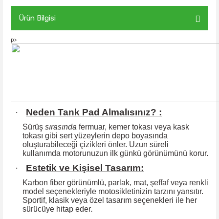
Ürün Bilgisi
p>
·
Neden Tank Pad Almalısınız? :
Sürüş
sırasında
fermuar, kemer tokası veya kask
tokası gibi sert yüzeylerin
depo boyasında
oluşturabileceği çizikleri önler. Uzun süreli
kullanımda motorunuzun ilk günkü görünümünü korur.
·
Estetik ve Kişisel Tasarım:
Karbon fiber görünümlü, parlak, mat, şeffaf veya renkli
model seçenekleriyle motosikletinizin tarzını yansıtır.
Sportif, klasik veya özel tasarım seçenekleri ile
her
sürücüye hitap eder
.