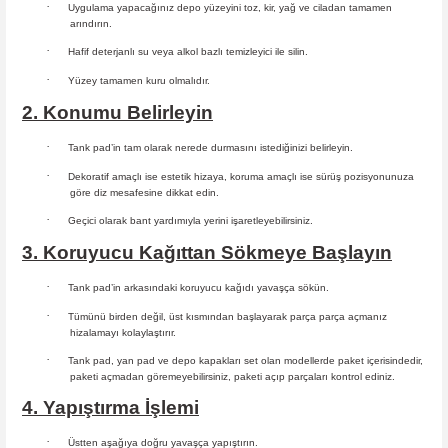
·
Uygulama yapacağınız depo yüzeyini toz, kir, yağ ve ciladan tamamen
arındırın.
·
Hafif deterjanlı su veya alkol bazlı temizleyici ile silin.
·
Yüzey tamamen kuru olmalıdır.
2. Konumu Belirleyin
·
Tank pad’in tam olarak nerede durmasını istediğinizi belirleyin.
·
Dekoratif amaçlı ise estetik hizaya, koruma amaçlı ise sürüş
pozisyonunuza
göre diz mesafesine dikkat edin.
·
Geçici olarak bant yardımıyla yerini işaretleyebilirsiniz.
3. Koruyucu Kağıttan Sökmeye Başlayın
·
Tank pad’in arkasındaki koruyucu kağıdı yavaşça sökün.
·
Tümünü birden değil, üst kısmından başlayarak parça parça açmanız
hizalamayı kolaylaştırır.
·
Tank pad, yan pad ve depo kapakları set olan modellerde paket içerisindedir,
paketi açmadan göremeyebilirsiniz, paketi açıp parçaları
kontrol ediniz.
4. Yapıştırma İşlemi
·
Üstten aşağıya doğru yavaşça yapıştırın.