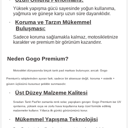
Yüksek yapışma gücü sayesinde yoğun kullanıma,
yağmura ve güneşe karşı
uzun süre dayanıklıdır.
·
Koruma ve Tarzın Mükemmel
Buluşması:
Sadece koruma sağlamakla kalmaz, motosikletinize
karakter ve premium bir
görünüm kazandırır.
Neden Gogo Premium?
Motosiklet dünyasında birçok tank pad markası bulunuyor, ancak
Gogo
Premium
’u rakiplerinden ayıran fark; sadece bir aksesuar değil,
koruma + estetik +
güven
üçlüsünü kusursuz şekilde sunmasıdır
.
·
Üst Düzey Malzeme Kalitesi
Sıradan
Tank Pad
’ler zamanla renk solar, yapışkanı gevşer. Gogo Premium ise UV
ışınlarına, yüksek ısıya ve zorlu hava koşullarına karşı özel formüle edilmiş
malzemeler kullanır. Yıllarca ilk günkü görünümünü korur.
·
Mükemmel Yapışma Teknolojisi