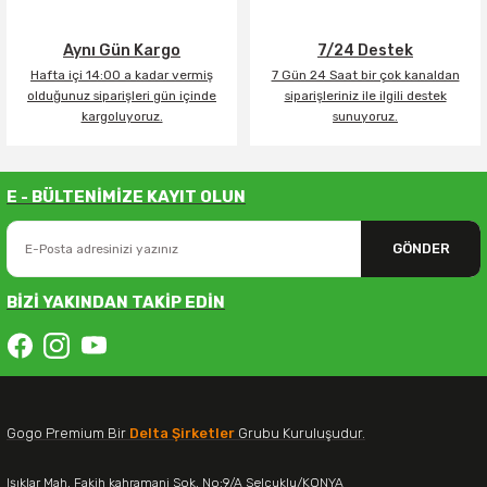
Aynı Gün Kargo
7/24 Destek
Hafta içi 14:00 a kadar vermiş
7 Gün 24 Saat bir çok kanaldan
olduğunuz siparişleri gün içinde
siparişleriniz ile ilgili destek
kargoluyoruz.
sunuyoruz.
E - BÜLTENİMİZE KAYIT OLUN
GÖNDER
BİZİ YAKINDAN TAKİP EDİN
Gogo Premium Bir
Delta Şirketler
Grubu Kuruluşudur.
Işıklar Mah. Fakih kahramani Sok. No:9/A Selçuklu/KONYA