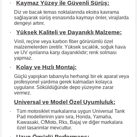
·
Kaymaz Yüzey ile Güvenli Sürüş:
Diz ve bacak temas noktalarında ekstra kavrama
sağlayarak sürüş esnasında kaymayı önler, virajlarda
dengeyi artırır.
·
Yüksek Kaliteli ve Dayanıklı Malzeme:
Vinil, reçine veya karbon fiber görünümlü özel
malzemelerden üretilir. Yüksek
sıcaklık, soğuk hava
ve UV ışınlarına karşı dayanıklıdır; renk solması
yapmaz.
·
Kolay ve Hızlı Montaj:
Güçlü yapışkan tabanıyla herhangi bir ek aparat veya
profesyonel yardıma
gerek kalmadan kolayca
uygulanır. Söküldüğünde depo yüzeyine zarar
vermez.
Universal ve Model Özel Uyumluluk:
·
Tüm motosiklet markalarına uygun Universal Tank
Pad modellerinin yanı sıra, Honda, Yamaha,
Kawasaki, CfMoto, Rks, Bajaj ve diğer markalara
özel tasarımlar mevcuttur.
·
Uzun Ömürlü Performans: