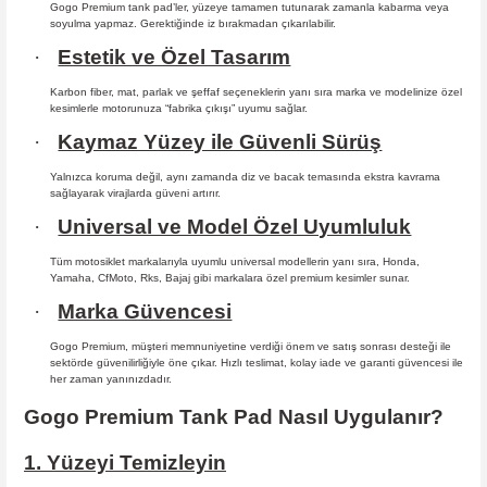
Gogo Premium tank pad’ler, yüzeye tamamen tutunarak zamanla kabarma
veya
soyulma yapmaz. Gerektiğinde iz bırakmadan çıkarılabilir.
·
Estetik ve Özel Tasarım
Karbon fiber, mat, parlak ve şeffaf seçeneklerin yanı sıra marka ve modelinize özel
kesimlerle motorunuza “fabrika çıkışı” uyumu sağlar.
·
Kaymaz Yüzey ile Güvenli Sürüş
Yalnızca koruma değil, aynı zamanda diz ve bacak temasında ekstra kavrama
sağlayarak virajlarda güveni artırır.
·
Universal ve Model Özel Uyumluluk
Tüm motosiklet markalarıyla uyumlu universal modellerin yanı sıra, Honda,
Yamaha, CfMoto, Rks, Bajaj gibi markalara özel premium kesimler sunar.
·
Marka Güvencesi
Gogo Premium, müşteri memnuniyetine verdiği önem ve satış sonrası desteği ile
sektörde güvenilirliğiyle öne çıkar. Hızlı teslimat, kolay iade ve garanti güvencesi ile
her zaman yanınızdadır.
Gogo Premium Tank Pad Nasıl Uygulanır?
1. Yüzeyi Temizleyin