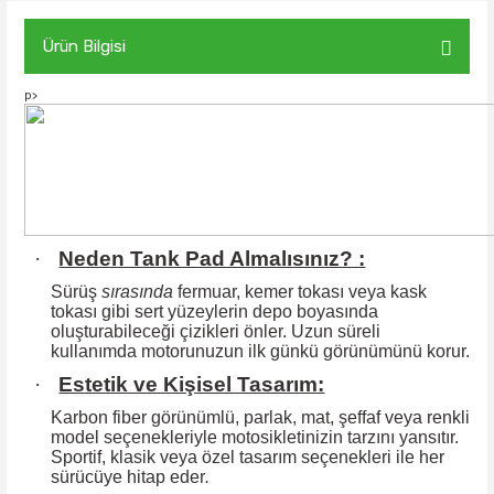
Ürün Bilgisi
p>
·
Neden Tank Pad Almalısınız? :
Sürüş
sırasında
fermuar, kemer tokası veya kask
tokası gibi sert yüzeylerin
depo boyasında
oluşturabileceği çizikleri önler. Uzun süreli
kullanımda motorunuzun ilk günkü görünümünü korur.
·
Estetik ve Kişisel Tasarım:
Karbon fiber görünümlü, parlak, mat, şeffaf veya renkli
model seçenekleriyle motosikletinizin tarzını yansıtır.
Sportif, klasik veya özel tasarım seçenekleri ile
her
sürücüye hitap eder
.