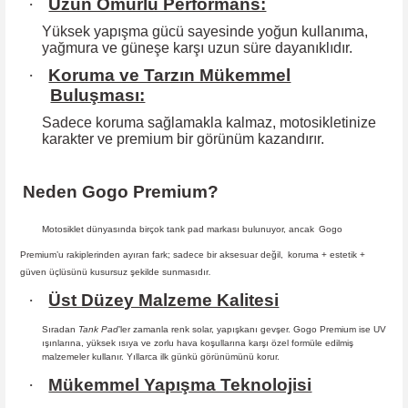
·
Uzun Ömürlü Performans:
Yüksek yapışma gücü sayesinde yoğun kullanıma,
yağmura ve güneşe karşı
uzun süre dayanıklıdır.
·
Koruma ve Tarzın Mükemmel
Buluşması:
Sadece koruma sağlamakla kalmaz, motosikletinize
karakter ve premium bir
görünüm kazandırır.
Neden Gogo Premium?
Motosiklet dünyasında birçok tank pad markası bulunuyor, ancak
Gogo
Premium
’u rakiplerinden ayıran fark; sadece bir aksesuar değil,
koruma + estetik +
güven
üçlüsünü kusursuz şekilde sunmasıdır
.
·
Üst Düzey Malzeme Kalitesi
Sıradan
Tank Pad
’ler zamanla renk solar, yapışkanı gevşer. Gogo Premium ise UV
ışınlarına, yüksek ısıya ve zorlu hava koşullarına karşı özel formüle edilmiş
malzemeler kullanır. Yıllarca ilk günkü görünümünü korur.
·
Mükemmel Yapışma Teknolojisi