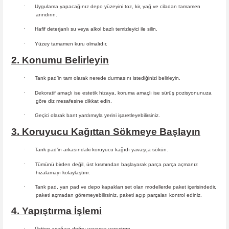
·
Uygulama yapacağınız depo yüzeyini toz, kir, yağ ve ciladan tamamen
arındırın.
·
Hafif deterjanlı su veya alkol bazlı temizleyici ile silin.
·
Yüzey tamamen kuru olmalıdır.
2. Konumu Belirleyin
·
Tank pad’in tam olarak nerede durmasını istediğinizi belirleyin.
·
Dekoratif amaçlı ise estetik hizaya, koruma amaçlı ise sürüş
pozisyonunuza
göre diz mesafesine dikkat edin.
·
Geçici olarak bant yardımıyla yerini işaretleyebilirsiniz.
3. Koruyucu Kağıttan Sökmeye Başlayın
·
Tank pad’in arkasındaki koruyucu kağıdı yavaşça sökün.
·
Tümünü birden değil, üst kısmından başlayarak parça parça açmanız
hizalamayı kolaylaştırır.
·
Tank pad, yan pad ve depo kapakları set olan modellerde paket içerisindedir,
paketi açmadan göremeyebilirsiniz, paketi açıp parçaları
kontrol ediniz.
4. Yapıştırma İşlemi
·
Üstten aşağıya doğru yavaşça yapıştırın.