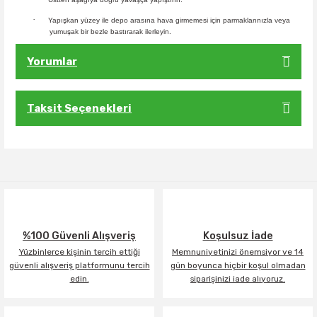
·
Yapışkan yüzey ile depo arasına hava girmemesi için parmaklarınızla veya
yumuşak bir bezle bastırarak ilerleyin.
Yorumlar
Taksit Seçenekleri
Bu ürüne ilk yorumu siz yapın!
Yorum Yaz
%100 Güvenli Alışveriş
Koşulsuz İade
Yüzbinlerce kişinin tercih ettiği
Memnuniyetinizi önemsiyor ve 14
güvenli alışveriş platformunu tercih
gün boyunca hiçbir koşul olmadan
edin.
siparişinizi iade alıyoruz.