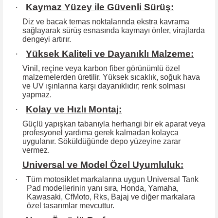
·
Kaymaz Yüzey ile Güvenli Sürüş:
Diz ve bacak temas noktalarında ekstra kavrama
sağlayarak sürüş esnasında kaymayı önler, virajlarda
dengeyi artırır.
·
Yüksek Kaliteli ve Dayanıklı Malzeme:
Vinil, reçine veya karbon fiber görünümlü özel
malzemelerden üretilir. Yüksek
sıcaklık, soğuk hava
ve UV ışınlarına karşı dayanıklıdır; renk solması
yapmaz.
·
Kolay ve Hızlı Montaj:
Güçlü yapışkan tabanıyla herhangi bir ek aparat veya
profesyonel yardıma
gerek kalmadan kolayca
uygulanır. Söküldüğünde depo yüzeyine zarar
vermez.
Universal ve Model Özel Uyumluluk:
·
Tüm motosiklet markalarına uygun Universal Tank
Pad modellerinin yanı sıra, Honda, Yamaha,
Kawasaki, CfMoto, Rks, Bajaj ve diğer markalara
özel tasarımlar mevcuttur.