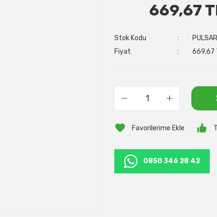
669,67 T
Stok Kodu
PULSAR
Fiyat
669,67 
T
0850 346 28 42