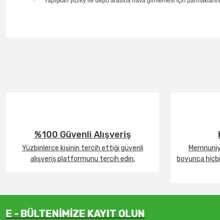
·
Yapışkan yüzey ile depo arasına hava girmemesi için parmaklarınız
%100 Güvenli Alışveriş
Yüzbinlerce kişinin tercih ettiği güvenli
Memnuniye
alışveriş platformunu tercih edin.
boyunca hiçbir
E - BÜLTENİMİZE KAYIT OLUN