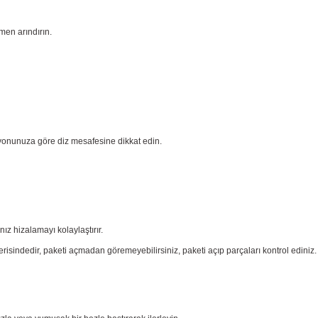
men arındırın.
yonunuza göre diz mesafesine dikkat edin.
nız
hizalamayı kolaylaştırır.
risindedir, paketi açmadan göremeyebilirsiniz, paketi açıp parçaları
kontrol ediniz.