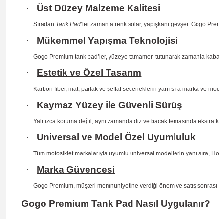
·
Üst Düzey Malzeme Kalitesi
Sıradan
Tank Pad
’ler zamanla renk solar, yapışkanı gevşer. Gogo Prem
·
Mükemmel Yapışma Teknolojisi
Gogo Premium tank pad’ler, yüzeye tamamen tutunarak zamanla kab
·
Estetik ve Özel Tasarım
Karbon fiber, mat, parlak ve şeffaf seçeneklerin yanı sıra marka ve mo
·
Kaymaz Yüzey ile Güvenli Sürüş
Yalnızca koruma değil, aynı zamanda diz ve bacak temasında ekstra 
·
Universal ve Model Özel Uyumluluk
Tüm motosiklet markalarıyla uyumlu universal modellerin yanı sıra, H
·
Marka Güvencesi
Gogo Premium, müşteri memnuniyetine verdiği önem ve satış sonrası dest
Gogo Premium Tank Pad Nasıl Uygulanır?