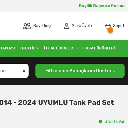
Bayilik Başvuru Formu
Bayi Girişi
Giriş
/
Üyelik
Sepet
 TAKOZU
TEKSTİL
İTHAL ÜRÜNLER
FIRSAT ÜRÜNLERİ
Filtreleme Sonuçlarını Göster...
14 - 2024 UYUMLU Tank Pad Set
Stokta Var