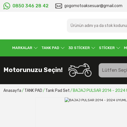
0850 346 28 42
gogomotoaksesuar@gmail.com
MARKALAR
TANK PAD
3D STİCKER
STİCKER
M
Motorunuzu Seçin!
Anasayfa
TANK PAD
Tank Pad Set
BAJAJ PULSAR 2014 - 2024 