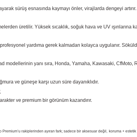
arak sürüş esnasında kaymayı önler, virajlarda dengeyi artırır.
elerden üretilir. Yüksek
sıcaklık, soğuk hava ve UV ışınlarına ka
 profesyonel yardıma
gerek kalmadan kolayca uygulanır. Sökül
d modellerinin yanı sıra, Honda, Yamaha, Kawasaki, CfMoto, Rks
ğmura ve güneşe karşı
uzun süre dayanıklıdır.
:
arakter ve premium bir
görünüm kazandırır.
o Premium
’u rakiplerinden ayıran fark; sadece bir aksesuar değil,
koruma + estetik