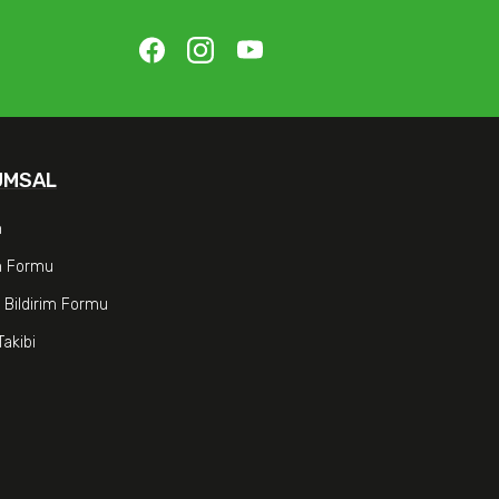
UMSAL
m
im Formu
 Bildirim Formu
Takibi