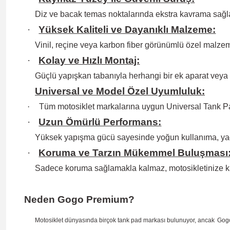
Diz ve bacak temas noktalarında ekstra kavrama sağlay
·
Yüksek Kaliteli ve Dayanıklı Malzeme:
Vinil, reçine veya karbon fiber görünümlü özel malzem
·
Kolay ve Hızlı Montaj:
Güçlü yapışkan tabanıyla herhangi bir ek aparat veya
Universal ve Model Özel Uyumluluk:
·
Tüm motosiklet markalarına uygun Universal Tank Pa
·
Uzun Ömürlü Performans:
Yüksek yapışma gücü sayesinde yoğun kullanıma, ya
·
Koruma ve Tarzın Mükemmel Buluşması
Sadece koruma sağlamakla kalmaz, motosikletinize k
Neden Gogo Premium?
Motosiklet dünyasında birçok tank pad markası bulunuyor, ancak
Gog