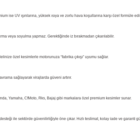
ium ise UV ışınlarına, yüksek ısıya ve zorlu hava koşullarına karşı özel formüle ed
arma
veya soyulma yapmaz. Gerektiğinde iz bırakmadan çıkarılabilir.
delinize özel kesimlerle motorunuza “fabrika çıkışı” uyumu sağlar.
kavrama
sağlayarak virajlarda güveni artırır.
onda,
Yamaha, CfMoto, Rks, Bajaj gibi markalara özel premium kesimler sunar.
eği ile sektörde güvenilirliğiyle öne çıkar. Hızlı teslimat, kolay iade ve garanti g