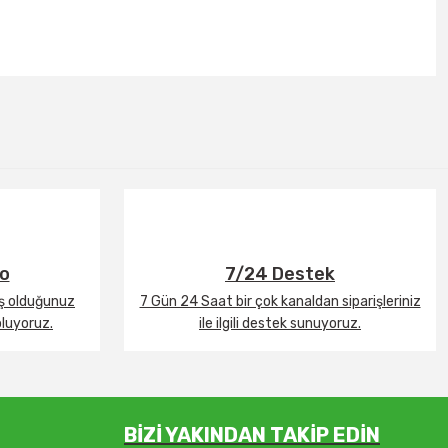
go
7/24 Destek
iş olduğunuz
7 Gün 24 Saat bir çok kanaldan siparişleriniz
oluyoruz.
ile ilgili destek sunuyoruz.
BİZİ YAKINDAN TAKİP EDİN