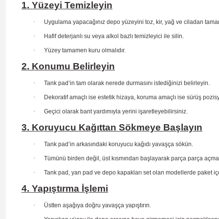
1. Yüzeyi Temizleyin
·
Uygulama yapacağınız depo yüzeyini toz, kir, yağ ve ciladan tama
·
Hafif deterjanlı su veya alkol bazlı temizleyici ile silin.
·
Yüzey tamamen kuru olmalıdır.
2. Konumu Belirleyin
·
Tank pad’in tam olarak nerede durmasını istediğinizi belirleyin.
·
Dekoratif amaçlı ise estetik hizaya, koruma amaçlı ise sürüş
pozis
·
Geçici olarak bant yardımıyla yerini işaretleyebilirsiniz.
3. Koruyucu Kağıttan Sökmeye Başlayın
·
Tank pad’in arkasındaki koruyucu kağıdı yavaşça sökün.
·
Tümünü birden değil, üst kısmından başlayarak parça parça açma
·
Tank pad, yan pad ve depo kapakları set olan modellerde paket içe
4. Yapıştırma İşlemi
·
Üstten aşağıya doğru yavaşça yapıştırın.