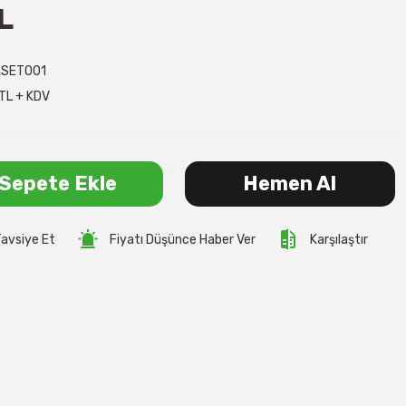
L
SET001
TL + KDV
Sepete Ekle
Hemen Al
avsiye Et
Fiyatı Düşünce Haber Ver
Karşılaştır