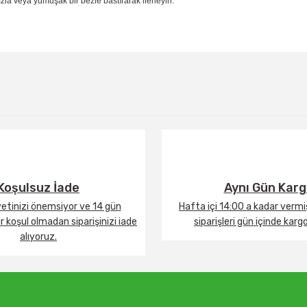
la veya yumuşak bir bezle bastırarak ilerleyin.
Bu ürüne ilk yorumu siz yapın!
Yorum Yaz
Koşulsuz İade
Aynı Gün Kar
tinizi önemsiyor ve 14 gün
Hafta içi 14:00 a kadar verm
 koşul olmadan siparişinizi iade
siparişleri gün içinde karg
alıyoruz.