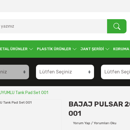
ETAL ÜRÜNLER
PLASTİK ÜRÜNLER
JANT ŞERİDİ
KORUMA
UYUMLU Tank Pad Set 001
BAJAJ PULSAR 20
001
Yorum Yap / Yorumları Oku