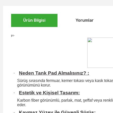
Ürün Bilgisi
Yorumlar
p>
·
Neden Tank Pad Almalısınız? :
Sürüş
sırasında
fermuar, kemer tokası veya kask tokası
görünümünü korur.
·
Estetik ve Kişisel Tasarım:
Karbon fiber görünümlü, parlak, mat, şeffaf veya renkli 
eder
.
·
Kaymaz Yüzey ile Güvenli Sürüş: