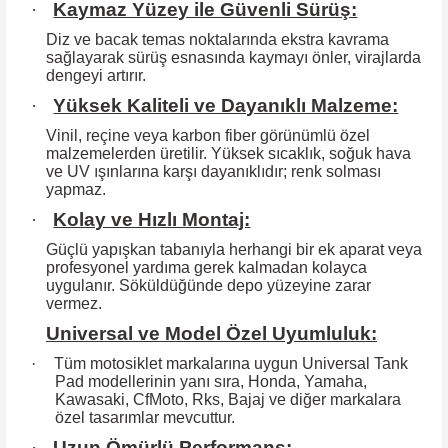
·
Kaymaz Yüzey ile Güvenli Sürüş:
Diz ve bacak temas noktalarında ekstra kavrama
sağlayarak sürüş esnasında kaymayı önler, virajlarda
dengeyi artırır.
·
Yüksek Kaliteli ve Dayanıklı Malzeme:
Vinil, reçine veya karbon fiber görünümlü özel
malzemelerden üretilir. Yüksek
sıcaklık, soğuk hava
ve UV ışınlarına karşı dayanıklıdır; renk solması
yapmaz.
·
Kolay ve Hızlı Montaj:
Güçlü yapışkan tabanıyla herhangi bir ek aparat veya
profesyonel yardıma
gerek kalmadan kolayca
uygulanır. Söküldüğünde depo yüzeyine zarar
vermez.
Universal ve Model Özel Uyumluluk:
·
Tüm motosiklet markalarına uygun Universal Tank
Pad modellerinin yanı sıra, Honda, Yamaha,
Kawasaki, CfMoto, Rks, Bajaj ve diğer markalara
özel tasarımlar mevcuttur.
·
Uzun Ömürlü Performans: