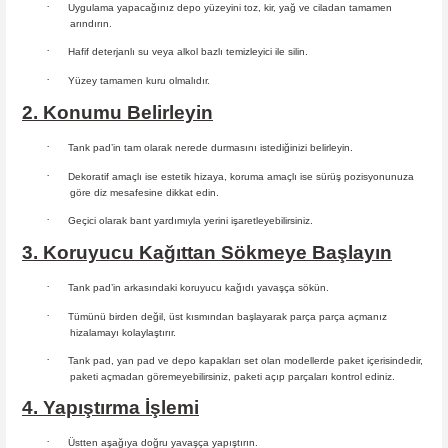
·
Uygulama yapacağınız depo yüzeyini toz, kir, yağ ve ciladan tamamen
arındırın.
·
Hafif deterjanlı su veya alkol bazlı temizleyici ile silin.
·
Yüzey tamamen kuru olmalıdır.
2. Konumu Belirleyin
·
Tank pad’in tam olarak nerede durmasını istediğinizi belirleyin.
·
Dekoratif amaçlı ise estetik hizaya, koruma amaçlı ise sürüş
pozisyonunuza
göre diz mesafesine dikkat edin.
·
Geçici olarak bant yardımıyla yerini işaretleyebilirsiniz.
3. Koruyucu Kağıttan Sökmeye Başlayın
·
Tank pad’in arkasındaki koruyucu kağıdı yavaşça sökün.
·
Tümünü birden değil, üst kısmından başlayarak parça parça açmanız
hizalamayı kolaylaştırır.
·
Tank pad, yan pad ve depo kapakları set olan modellerde paket içerisindedir,
paketi açmadan göremeyebilirsiniz, paketi açıp parçaları
kontrol ediniz.
4. Yapıştırma İşlemi
·
Üstten aşağıya doğru yavaşça yapıştırın.