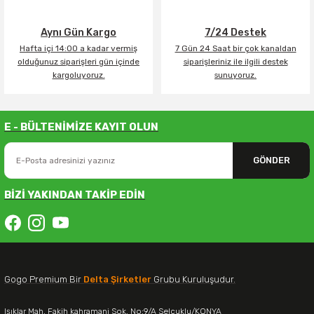
Aynı Gün Kargo
7/24 Destek
Hafta içi 14:00 a kadar vermiş
7 Gün 24 Saat bir çok kanaldan
olduğunuz siparişleri gün içinde
siparişleriniz ile ilgili destek
kargoluyoruz.
sunuyoruz.
E - BÜLTENİMİZE KAYIT OLUN
GÖNDER
BİZİ YAKINDAN TAKİP EDİN
Gogo Premium Bir
Delta Şirketler
Grubu Kuruluşudur.
Işıklar Mah. Fakih kahramani Sok. No:9/A Selçuklu/KONYA