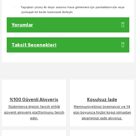
·
Yapışkan yüzey ile depo arasına hava girmemesi için parmaklarınızla veya
yumuşak bir bezle bastırarak ilerleyin.
Yorumlar
Taksit Seçenekleri
Bu ürüne ilk yorumu siz yapın!
Yorum Yaz
%100 Güvenli Alışveriş
Koşulsuz İade
Yüzbinlerce kişinin tercih ettiği
Memnuniyetinizi önemsiyor ve 14
güvenli alışveriş platformunu tercih
gün boyunca hiçbir koşul olmadan
edin.
siparişinizi iade alıyoruz.