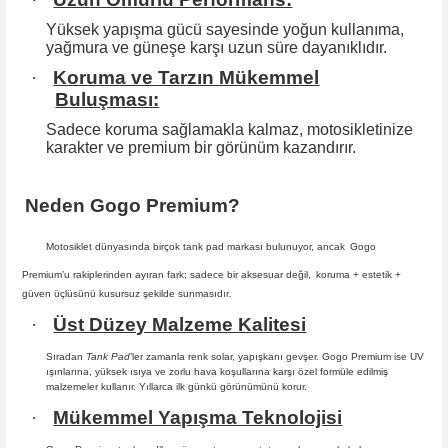
Yüksek yapışma gücü sayesinde yoğun kullanıma,
yağmura ve güneşe karşı
uzun süre dayanıklıdır.
·
Koruma ve Tarzın Mükemmel
Buluşması:
Sadece koruma sağlamakla kalmaz, motosikletinize
karakter ve premium bir
görünüm kazandırır.
Neden Gogo Premium?
Motosiklet dünyasında birçok tank pad markası bulunuyor, ancak
Gogo
Premium
’u rakiplerinden ayıran fark; sadece bir aksesuar değil,
koruma + estetik +
güven
üçlüsünü kusursuz şekilde sunmasıdır
.
·
Üst Düzey Malzeme Kalitesi
Sıradan
Tank Pad
’ler zamanla renk solar, yapışkanı gevşer. Gogo Premium ise UV
ışınlarına, yüksek ısıya ve zorlu hava koşullarına karşı özel formüle edilmiş
malzemeler kullanır. Yıllarca ilk günkü görünümünü korur.
·
Mükemmel Yapışma Teknolojisi