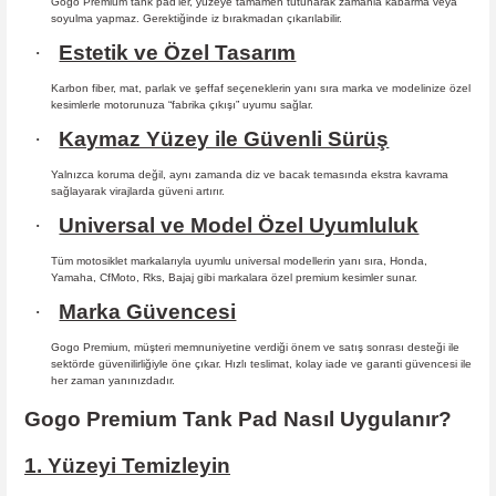
Gogo Premium tank pad’ler, yüzeye tamamen tutunarak zamanla kabarma
veya
soyulma yapmaz. Gerektiğinde iz bırakmadan çıkarılabilir.
·
Estetik ve Özel Tasarım
Karbon fiber, mat, parlak ve şeffaf seçeneklerin yanı sıra marka ve modelinize özel
kesimlerle motorunuza “fabrika çıkışı” uyumu sağlar.
·
Kaymaz Yüzey ile Güvenli Sürüş
Yalnızca koruma değil, aynı zamanda diz ve bacak temasında ekstra kavrama
sağlayarak virajlarda güveni artırır.
·
Universal ve Model Özel Uyumluluk
Tüm motosiklet markalarıyla uyumlu universal modellerin yanı sıra, Honda,
Yamaha, CfMoto, Rks, Bajaj gibi markalara özel premium kesimler sunar.
·
Marka Güvencesi
Gogo Premium, müşteri memnuniyetine verdiği önem ve satış sonrası desteği ile
sektörde güvenilirliğiyle öne çıkar. Hızlı teslimat, kolay iade ve garanti güvencesi ile
her zaman yanınızdadır.
Gogo Premium Tank Pad Nasıl Uygulanır?
1. Yüzeyi Temizleyin