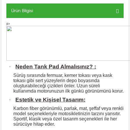
Ürün Bilgisi
p>
·
Neden Tank Pad Almalısınız? :
Sürüş
sırasında
fermuar, kemer tokası veya kask
tokası gibi sert yüzeylerin
depo boyasında
oluşturabileceği çizikleri önler. Uzun süreli
kullanımda motorunuzun ilk günkü görünümünü korur.
·
Estetik ve Kişisel Tasarım:
Karbon fiber görünümlü, parlak, mat, şeffaf veya renkli
model seçenekleriyle motosikletinizin tarzını yansıtır.
Sportif, klasik veya özel tasarım seçenekleri ile
her
sürücüye hitap eder
.