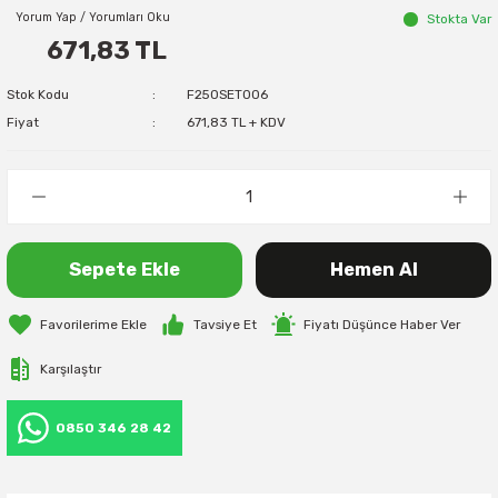
Yorum Yap / Yorumları Oku
Stokta Var
671,83 TL
Stok Kodu
F250SET006
Fiyat
671,83 TL + KDV
Sepete Ekle
Hemen Al
Tavsiye Et
Fiyatı Düşünce Haber Ver
Karşılaştır
0850 346 28 42