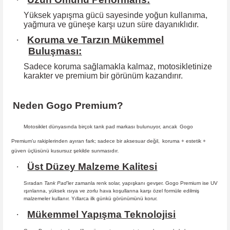
Yüksek yapışma gücü sayesinde yoğun kullanıma,
yağmura ve güneşe karşı
uzun süre dayanıklıdır.
·
Koruma ve Tarzın Mükemmel
Buluşması:
Sadece koruma sağlamakla kalmaz, motosikletinize
karakter ve premium bir
görünüm kazandırır.
Neden Gogo Premium?
Motosiklet dünyasında birçok tank pad markası bulunuyor, ancak
Gogo
Premium
’u rakiplerinden ayıran fark; sadece bir aksesuar değil,
koruma + estetik +
güven
üçlüsünü kusursuz şekilde sunmasıdır
.
·
Üst Düzey Malzeme Kalitesi
Sıradan
Tank Pad
’ler zamanla renk solar, yapışkanı gevşer. Gogo Premium ise UV
ışınlarına, yüksek ısıya ve zorlu hava koşullarına karşı özel formüle edilmiş
malzemeler kullanır. Yıllarca ilk günkü görünümünü korur.
·
Mükemmel Yapışma Teknolojisi