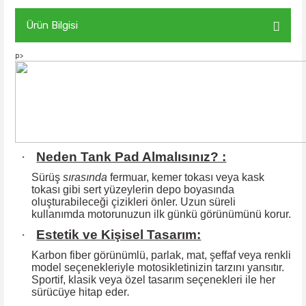
Ürün Bilgisi
p>
·
Neden Tank Pad Almalısınız? :
Sürüş
sırasında
fermuar, kemer tokası veya kask
tokası gibi sert yüzeylerin
depo boyasında
oluşturabileceği çizikleri önler. Uzun süreli
kullanımda motorunuzun ilk günkü görünümünü korur.
·
Estetik ve Kişisel Tasarım:
Karbon fiber görünümlü, parlak, mat, şeffaf veya renkli
model seçenekleriyle motosikletinizin tarzını yansıtır.
Sportif, klasik veya özel tasarım seçenekleri ile
her
sürücüye hitap eder
.