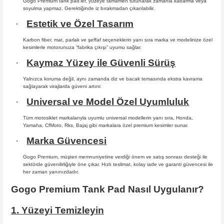
Gogo Premium tank pad’ler, yüzeye tamamen tutunarak zamanla kabarma
veya
soyulma yapmaz. Gerektiğinde iz bırakmadan çıkarılabilir.
·
Estetik ve Özel Tasarım
Karbon fiber, mat, parlak ve şeffaf seçeneklerin yanı sıra marka ve modelinize özel
kesimlerle motorunuza “fabrika çıkışı” uyumu sağlar.
·
Kaymaz Yüzey ile Güvenli Sürüş
Yalnızca koruma değil, aynı zamanda diz ve bacak temasında ekstra kavrama
sağlayarak virajlarda güveni artırır.
·
Universal ve Model Özel Uyumluluk
Tüm motosiklet markalarıyla uyumlu universal modellerin yanı sıra, Honda,
Yamaha, CfMoto, Rks, Bajaj gibi markalara özel premium kesimler sunar.
·
Marka Güvencesi
Gogo Premium, müşteri memnuniyetine verdiği önem ve satış sonrası desteği ile
sektörde güvenilirliğiyle öne çıkar. Hızlı teslimat, kolay iade ve garanti güvencesi ile
her zaman yanınızdadır.
Gogo Premium Tank Pad Nasıl Uygulanır?
1. Yüzeyi Temizleyin