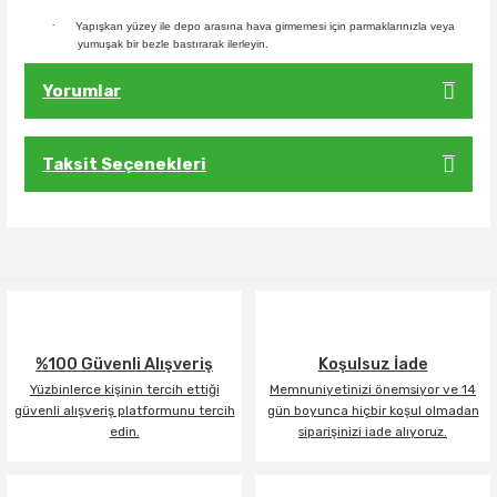
·
Yapışkan yüzey ile depo arasına hava girmemesi için parmaklarınızla veya
yumuşak bir bezle bastırarak ilerleyin.
Yorumlar
Taksit Seçenekleri
Bu ürüne ilk yorumu siz yapın!
Yorum Yaz
%100 Güvenli Alışveriş
Koşulsuz İade
Yüzbinlerce kişinin tercih ettiği
Memnuniyetinizi önemsiyor ve 14
güvenli alışveriş platformunu tercih
gün boyunca hiçbir koşul olmadan
edin.
siparişinizi iade alıyoruz.