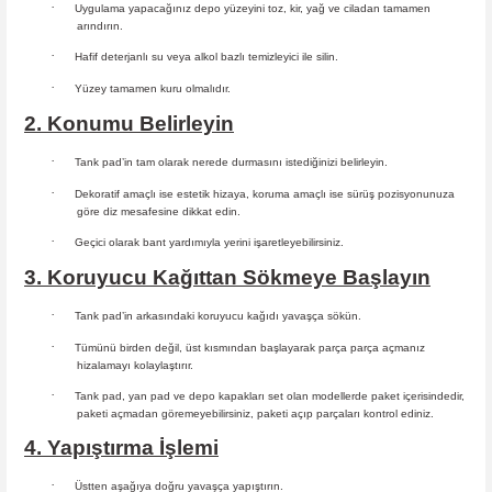
·
Uygulama yapacağınız depo yüzeyini toz, kir, yağ ve ciladan tamamen
arındırın.
·
Hafif deterjanlı su veya alkol bazlı temizleyici ile silin.
·
Yüzey tamamen kuru olmalıdır.
2. Konumu Belirleyin
·
Tank pad’in tam olarak nerede durmasını istediğinizi belirleyin.
·
Dekoratif amaçlı ise estetik hizaya, koruma amaçlı ise sürüş
pozisyonunuza
göre diz mesafesine dikkat edin.
·
Geçici olarak bant yardımıyla yerini işaretleyebilirsiniz.
3. Koruyucu Kağıttan Sökmeye Başlayın
·
Tank pad’in arkasındaki koruyucu kağıdı yavaşça sökün.
·
Tümünü birden değil, üst kısmından başlayarak parça parça açmanız
hizalamayı kolaylaştırır.
·
Tank pad, yan pad ve depo kapakları set olan modellerde paket içerisindedir,
paketi açmadan göremeyebilirsiniz, paketi açıp parçaları
kontrol ediniz.
4. Yapıştırma İşlemi
·
Üstten aşağıya doğru yavaşça yapıştırın.