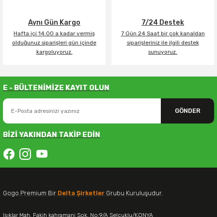
Aynı Gün Kargo
7/24 Destek
Hafta içi 14:00 a kadar vermiş
7 Gün 24 Saat bir çok kanaldan
olduğunuz siparişleri gün içinde
siparişleriniz ile ilgili destek
kargoluyoruz.
sunuyoruz.
E - BÜLTENİMİZE KAYIT OLUN
GÖNDER
BİZİ YAKINDAN TAKİP EDİN
Gogo Premium Bir
Delta Şirketler
Grubu Kuruluşudur.
Işıklar Mah. Fakih kahramani Sok. No:9/A Selçuklu/KONYA