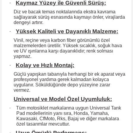
·
Kaymaz Yüzey ile Güvenli Sürüş:
Diz ve bacak temas noktalarında ekstra kavrama
sağlayarak sürüş esnasında kaymayı önler, virajlarda
dengeyi artırır.
·
Yüksek Kaliteli ve Dayanıklı Malzeme:
Vinil, reçine veya karbon fiber görünümlü özel
malzemelerden üretilir. Yüksek
sıcaklık, soğuk hava
ve UV ışınlarına karşı dayanıklıdır; renk solması
yapmaz.
·
Kolay ve Hızlı Montaj:
Güçlü yapışkan tabanıyla herhangi bir ek aparat veya
profesyonel yardıma
gerek kalmadan kolayca
uygulanır. Söküldüğünde depo yüzeyine zarar
vermez.
Universal ve Model Özel Uyumluluk:
·
Tüm motosiklet markalarına uygun Universal Tank
Pad modellerinin yanı sıra, Honda, Yamaha,
Kawasaki, CfMoto, Rks, Bajaj ve diğer markalara
özel tasarımlar mevcuttur.
·
Uzun Ömürlü Performans: