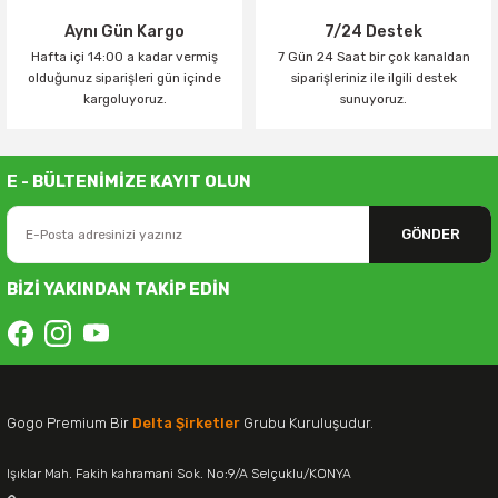
Aynı Gün Kargo
7/24 Destek
Hafta içi 14:00 a kadar vermiş
7 Gün 24 Saat bir çok kanaldan
olduğunuz siparişleri gün içinde
siparişleriniz ile ilgili destek
kargoluyoruz.
sunuyoruz.
E - BÜLTENİMİZE KAYIT OLUN
GÖNDER
BİZİ YAKINDAN TAKİP EDİN
Gogo Premium Bir
Delta Şirketler
Grubu Kuruluşudur.
Işıklar Mah. Fakih kahramani Sok. No:9/A Selçuklu/KONYA