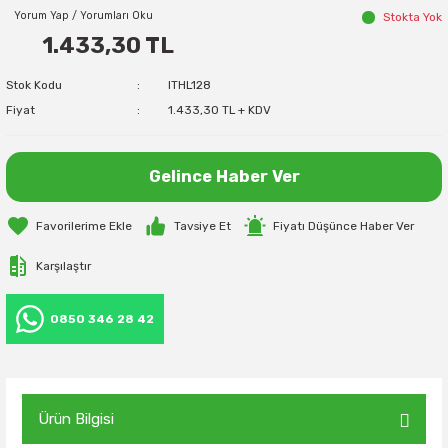
Yorum Yap / Yorumları Oku
Stokta Yok
1.433,30 TL
Stok Kodu
ITHL128
Fiyat
1.433,30 TL + KDV
Gelince Haber Ver
Tavsiye Et
Fiyatı Düşünce Haber Ver
Karşılaştır
0850 346 28 42
Ürün Bilgisi