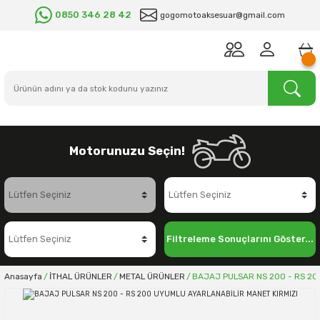
0850 346 28 42
gogomotoaksesuar@gmail.com
Motorunuzu Seçin!
Filtreleme Sonuçlarını Göster...
Anasayfa
İTHAL ÜRÜNLER
METAL ÜRÜNLER
BAJAJ PULSAR NS 200 - RS 20