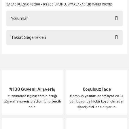
BAJAJ PULSAR NS 200 - RS 200 UYUMLU AYARLANABİLİR MANET KIRMIZI
Yorumlar
Taksit Seçenekleri
Bu ürüne ilk yorumu siz yapın!
Yorum Yaz
%100 Güvenli Alışveriş
Koşulsuz İade
Yüzbinlerce kişinin tercih ettiği
Memnuniyetinizi önemsiyor ve 14
güvenli alışveriş platformunu tercih
gün boyunca hiçbir koşul olmadan
edin.
siparişinizi iade alıyoruz.