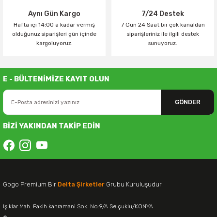
Aynı Gün Kargo
7/24 Destek
Hafta içi 14:00 a kadar vermiş
7 Gün 24 Saat bir çok kanaldan
olduğunuz siparişleri gün içinde
siparişleriniz ile ilgili destek
kargoluyoruz.
sunuyoruz.
E - BÜLTENİMİZE KAYIT OLUN
GÖNDER
BİZİ YAKINDAN TAKİP EDİN
Gogo Premium Bir
Delta Şirketler
Grubu Kuruluşudur.
Işıklar Mah. Fakih kahramani Sok. No:9/A Selçuklu/KONYA