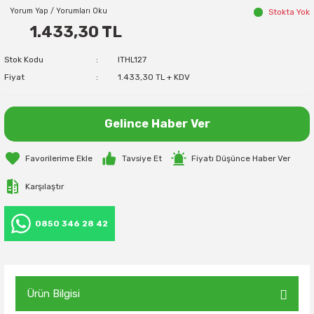
Yorum Yap / Yorumları Oku
Stokta Yok
1.433,30 TL
Stok Kodu
ITHL127
Fiyat
1.433,30 TL + KDV
Gelince Haber Ver
Tavsiye Et
Fiyatı Düşünce Haber Ver
Karşılaştır
0850 346 28 42
Ürün Bilgisi