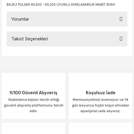
BAJAJ PULSAR NS 200 - RS 200 UYUMLU AYARLANABİLİR MANET SİYAH
Yorumlar
Taksit Seçenekleri
Bu ürüne ilk yorumu siz yapın!
Yorum Yaz
%100 Güvenli Alışveriş
Koşulsuz İade
Yüzbinlerce kişinin tercih ettiği
Memnuniyetinizi önemsiyor ve 14
güvenli alışveriş platformunu tercih
gün boyunca hiçbir koşul olmadan
edin.
siparişinizi iade alıyoruz.