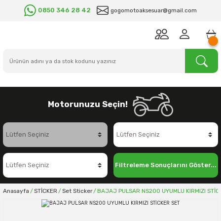
0850 346 28 42
gogomotoaksesuar@gmail.com
Motorunuzu Seçin!
Filtreleme Sonuçlarını Göster...
Anasayfa
STİCKER
Set Sticker
BAJAJ PULSAR NS200 UYUMLU KIRMIZI STİC