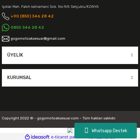
Işıklar Mah. Fakih kahramani Sok. No:9/A Selçuklu/KONYA
+90 (850) 346 28 42
0850 346 28 42
gogomotoaksesuar@gmail.com
ÜYELIK
KURUMSAL
Copyright 2022 © - gogomotoaksesuar.com - Tüm hakları saklıdır.
Whatsapp Destek
ideasoft
ile
e-