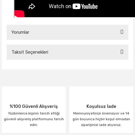
Yorumlar
Taksit Seçenekleri
Bu ürüne ilk yorumu siz yapın!
Yorum Yaz
%100 Güvenli Alışveriş
Koşulsuz İade
Yüzbinlerce kişinin tercih ettiği
Memnuniyetinizi önemsiyor ve 14
güvenli alışveriş platformunu tercih
gün boyunca hiçbir koşul olmadan
edin.
siparişinizi iade alıyoruz.