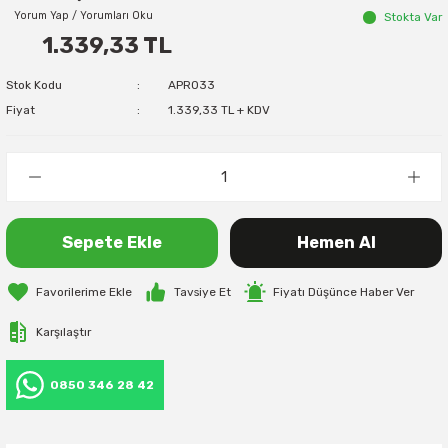
Yorum Yap / Yorumları Oku
Stokta Var
1.339,33 TL
Stok Kodu
APR033
Fiyat
1.339,33 TL + KDV
Sepete Ekle
Hemen Al
Tavsiye Et
Fiyatı Düşünce Haber Ver
Karşılaştır
0850 346 28 42