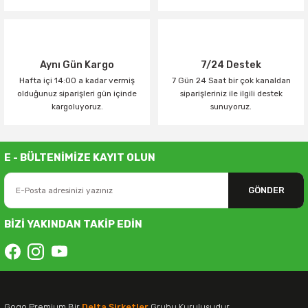
Aynı Gün Kargo
7/24 Destek
Hafta içi 14:00 a kadar vermiş
7 Gün 24 Saat bir çok kanaldan
olduğunuz siparişleri gün içinde
siparişleriniz ile ilgili destek
kargoluyoruz.
sunuyoruz.
E - BÜLTENİMİZE KAYIT OLUN
GÖNDER
BİZİ YAKINDAN TAKİP EDİN
Gogo Premium Bir
Delta Şirketler
Grubu Kuruluşudur.