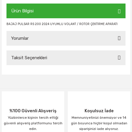
Ürün Bilgisi
BAJAJ PULSAR RS 200 2024 UYUMLU VOLANT / ROTOR ÇEKTİRME APARATI
Yorumlar
Taksit Seçenekleri
Bu ürüne ilk yorumu siz yapın!
Yorum Yaz
%100 Güvenli Alışveriş
Koşulsuz İade
Yüzbinlerce kişinin tercih ettiği
Memnuniyetinizi önemsiyor ve 14
güvenli alışveriş platformunu tercih
gün boyunca hiçbir koşul olmadan
edin.
siparişinizi iade alıyoruz.