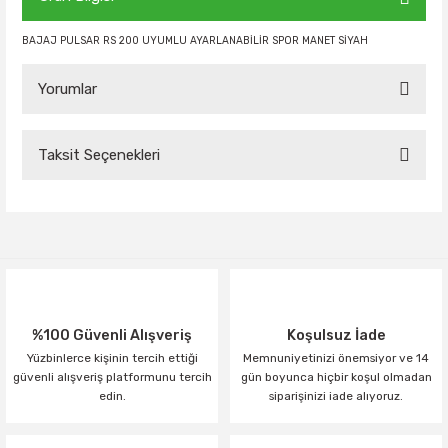
BAJAJ PULSAR RS 200 UYUMLU AYARLANABİLİR SPOR MANET SİYAH
Yorumlar
Taksit Seçenekleri
Bu ürüne ilk yorumu siz yapın!
Yorum Yaz
%100 Güvenli Alışveriş
Koşulsuz İade
Yüzbinlerce kişinin tercih ettiği
Memnuniyetinizi önemsiyor ve 14
güvenli alışveriş platformunu tercih
gün boyunca hiçbir koşul olmadan
edin.
siparişinizi iade alıyoruz.