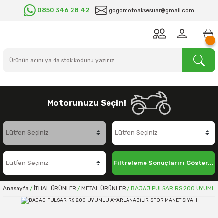
0850 346 28 42
gogomotoaksesuar@gmail.com
Motorunuzu Seçin!
Filtreleme Sonuçlarını Göster...
Anasayfa
İTHAL ÜRÜNLER
METAL ÜRÜNLER
BAJAJ PULSAR RS 200 UYUMLU