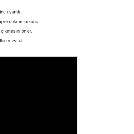
rine uyumlu.
aj ve sökme imkanı.
 çıkmasını önler.
leri mevcut.