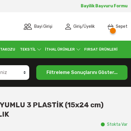
Bayilik Başvuru Formu
Bayi Girişi
Giriş
/
Üyelik
Sepet
 TAKOZU
TEKSTİL
İTHAL ÜRÜNLER
FIRSAT ÜRÜNLERİ
Filtreleme Sonuçlarını Göster...
YUMLU 3 PLASTİK (15x24 cm)
LIK
Stokta Var