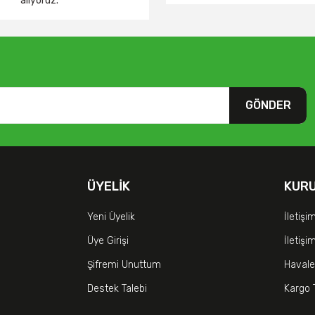
alıyoruz.
GÖNDER
ÜYELIK
KUR
Yeni Üyelik
İletişi
Üye Girişi
İletiş
Şifremi Unuttum
Havale
Destek Talebi
Kargo 