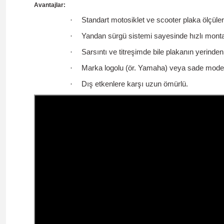
Avantajlar:
·
Standart motosiklet ve scooter plaka ölçüle
·
Yandan sürgü sistemi sayesinde hızlı mont
·
Sarsıntı ve titreşimde bile plakanın yerinden
·
Marka logolu (ör. Yamaha) veya sade model
·
Dış etkenlere karşı uzun ömürlü.