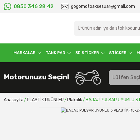
0850 346 28 42
gogomotoaksesuar@gmail.com
MARKALAR
TANK PAD
3D STİCKER
STİCKER
M
Motorunuzu Seçin!
Anasayfa
PLASTİK ÜRÜNLER
Plakalık
BAJAJ PULSAR UYUMLU 3 P