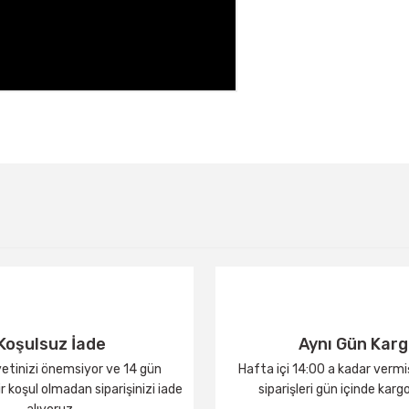
Bu ürüne ilk yorumu siz yapın!
Yorum Yaz
Koşulsuz İade
Aynı Gün Kar
tinizi önemsiyor ve 14 gün
Hafta içi 14:00 a kadar verm
 koşul olmadan siparişinizi iade
siparişleri gün içinde karg