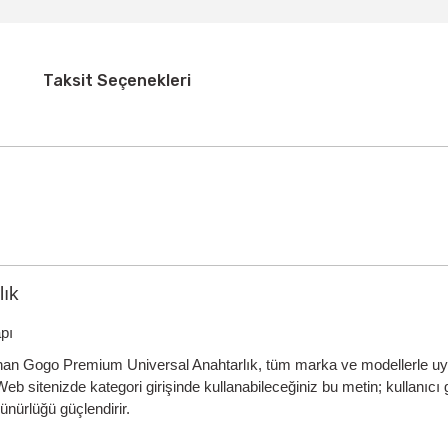
Taksit Seçenekleri
lık
pı
anan
Gogo Premium Universal Anahtarlık
, tüm marka ve modellerle u
b sitenizde kategori girişinde kullanabileceğiniz bu metin; kullanıcı g
ünürlüğü güçlendirir.