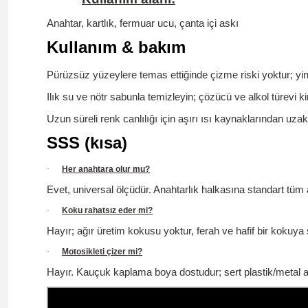
Anahtar, kartlık, fermuar ucu, çanta içi askı
Kullanım & bakım
Pürüzsüz yüzeylere temas ettiğinde çizme riski yoktur; yi
Ilık su ve nötr sabunla temizleyin; çözücü ve alkol türevi 
Uzun süreli renk canlılığı için aşırı ısı kaynaklarından uzak
SSS (kısa)
·
Her anahtara olur mu?
Evet, universal ölçüdür. Anahtarlık halkasına standart tüm a
·
Koku rahatsız eder mi?
Hayır; ağır üretim kokusu yoktur,
ferah ve hafif
bir kokuya s
·
Motosikleti çizer mi?
Hayır.
Kauçuk kaplama boya dostudur; sert plastik/metal ana