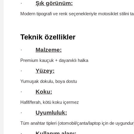
·
Şık görünüm:
Modern tipografi ve renk seçenekleriyle motosiklet stilini 
Teknik özellikler
·
Malzeme:
Premium kauçuk + dayanıklı halka
·
Yüzey:
Yumuşak dokulu, boya dostu
·
Koku:
Hafif/ferah,
kötü koku içermez
·
Uyumluluk:
Tüm anahtar tipleri (otomobil/çanta/laptop için de uygundur
·
Kullanım alanı: