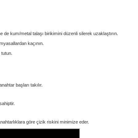
ne de
kum/metal talaşı
birikimini düzenli silerek uzaklaştırın.
kimyasallardan kaçının.
 tutun.
nahtar başları takılır.
ahiptir.
htarlıklara göre çizik riskini minimize eder.