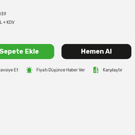
039
L + KDV
Sepete Ekle
Hemen Al
avsiye Et
Fiyatı Düşünce Haber Ver
Karşılaştır