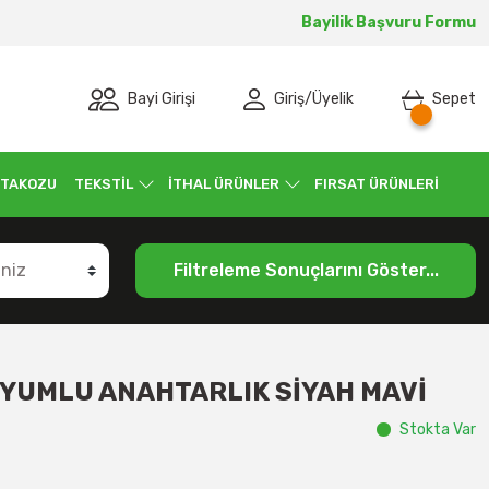
Bayilik Başvuru Formu
Bayi Girişi
Giriş
/
Üyelik
Sepet
 TAKOZU
TEKSTİL
İTHAL ÜRÜNLER
FIRSAT ÜRÜNLERİ
Filtreleme Sonuçlarını Göster...
YUMLU ANAHTARLIK SİYAH MAVİ
Stokta Var