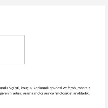
yumlu ölçüsü,
kauçuk kaplamalı
gövdesi ve
ferah, rahatsız
üvenini artırır, arama motorlarında “motosiklet anahtarlık,