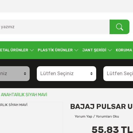
ETAL ÜRÜNLER
PLASTİK ÜRÜNLER
JANT ŞERİDİ
KORUMA
ANAHTARLIK SİYAH MAVİ
BAJAJ PULSAR U
Yorum Yap / Yorumları Oku
55,83 TL