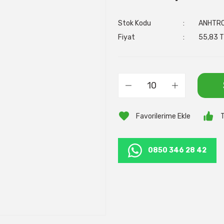
Stok Kodu
ANHTR
Fiyat
55,83 T
T
0850 346 28 42