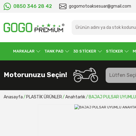
0850 346 28 42
gogomotoaksesuar@gmail.com
MARKALAR
TANK PAD
3D STİCKER
STİCKER
M
Motorunuzu Seçin!
Anasayfa
PLASTİK ÜRÜNLER
Anahtarlık
BAJAJ PULSAR UYUMLU 