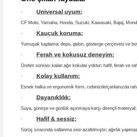
·
Universal uyum:
CF Moto, Yamaha, Honda, Suzuki, Kawasaki, Bajaj, Mondi
·
Kauçuk koruma:
Yumuşak kaplama; depo, gidon, gösterge çerçevesi ve bo
·
Ferah ve kokusuz deneyim:
Üretim sonrası kalan ağır kokular yoktur;
hafif, ferah ve r
·
Kolay kullanım:
Esnek halka ve ergonomik form, cebinizde/çantanızda rahat 
·
Dayanıklılık:
Suya, güneşe ve günlük aşınmaya karşı dirençli materyal; 
·
Hafif & sessiz:
Sürüş sırasında sallanma sesi azaltılmıştır; ağırlık yapm