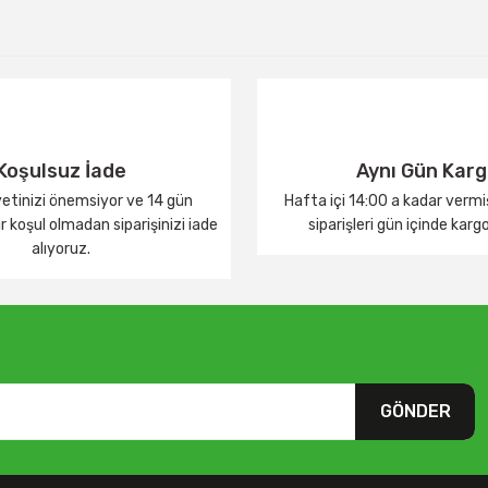
Yorum Yaz
Koşulsuz İade
Aynı Gün Kar
tinizi önemsiyor ve 14 gün
Hafta içi 14:00 a kadar verm
 koşul olmadan siparişinizi iade
siparişleri gün içinde karg
alıyoruz.
GÖNDER