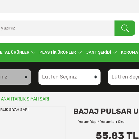
ETAL ÜRÜNLER
PLASTİK ÜRÜNLER
JANT ŞERİDİ
KORUMA
ANAHTARLIK SİYAH SARI
BAJAJ PULSAR U
Yorum Yap / Yorumları Oku
55,83 TL