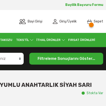
Bayilik Başvuru Formu
Bayi Girişi
Giriş
/
Üyelik
Sepet
 TAKOZU
TEKSTİL
İTHAL ÜRÜNLER
FIRSAT ÜRÜNLERİ
Filtreleme Sonuçlarını Göster...
YUMLU ANAHTARLIK SİYAH SARI
Stokta Var