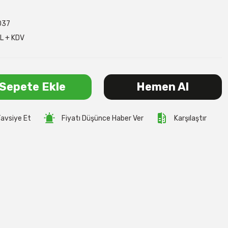
037
L + KDV
Sepete Ekle
Hemen Al
avsiye Et
Fiyatı Düşünce Haber Ver
Karşılaştır