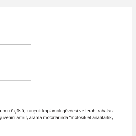
yumlu ölçüsü,
kauçuk kaplamalı
gövdesi ve
ferah, rahatsız
üvenini artırır, arama motorlarında “motosiklet anahtarlık,