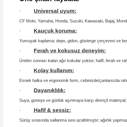
·
Universal uyum:
CF Moto, Yamaha, Honda, Suzuki, Kawasaki, Bajaj, Mondi
·
Kauçuk koruma:
Yumuşak kaplama; depo, gidon, gösterge çerçevesi ve bo
·
Ferah ve kokusuz deneyim:
Üretim sonrası kalan ağır kokular yoktur;
hafif, ferah ve r
·
Kolay kullanım:
Esnek halka ve ergonomik form, cebinizde/çantanızda rahat 
·
Dayanıklılık:
Suya, güneşe ve günlük aşınmaya karşı dirençli materyal; 
·
Hafif & sessiz:
Sürüş sırasında sallanma sesi azaltılmıştır; ağırlık yapm