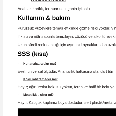
Anahtar, kartlık, fermuar ucu, çanta içi askı
Kullanım & bakım
Pürüzsüz yüzeylere temas ettiğinde çizme riski yoktur; yi
Ilık su ve nötr sabunla temizleyin; çözücü ve alkol türevi 
Uzun süreli renk canlılığı için aşırı ısı kaynaklarından uzak
SSS (kısa)
·
Her anahtara olur mu?
Evet, universal ölçüdür. Anahtarlık halkasına standart tüm a
·
Koku rahatsız eder mi?
Hayır; ağır üretim kokusu yoktur,
ferah ve hafif
bir kokuya s
·
Motosikleti çizer mi?
Hayır.
Kauçuk kaplama boya dostudur; sert plastik/metal ana