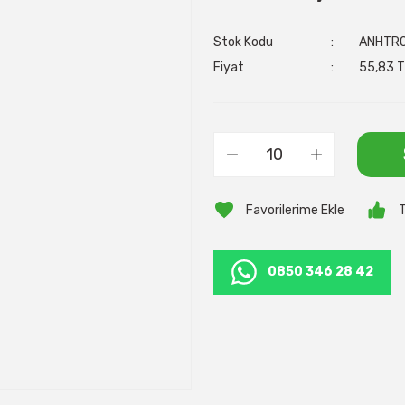
Stok Kodu
ANHTR
Fiyat
55,83 T
T
0850 346 28 42