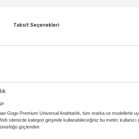
Taksit Seçenekleri
lık
pı
anan
Gogo Premium Universal Anahtarlık
, tüm marka ve modellerle u
b sitenizde kategori girişinde kullanabileceğiniz bu metin; kullanıcı g
ünürlüğü güçlendirir.