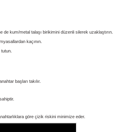
ne de
kum/metal talaşı
birikimini düzenli silerek uzaklaştırın.
kimyasallardan kaçının.
 tutun.
nahtar başları takılır.
ahiptir.
htarlıklara göre çizik riskini minimize eder.