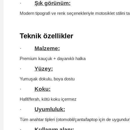
·
Şık görünüm:
Modern tipografi ve renk seçenekleriyle motosiklet stilini 
Teknik özellikler
·
Malzeme:
Premium kauçuk + dayanıklı halka
·
Yüzey:
Yumuşak dokulu, boya dostu
·
Koku:
Hafif/ferah,
kötü koku içermez
·
Uyumluluk:
Tüm anahtar tipleri (otomobil/çanta/laptop için de uygundur
·
Kullanım alanı: