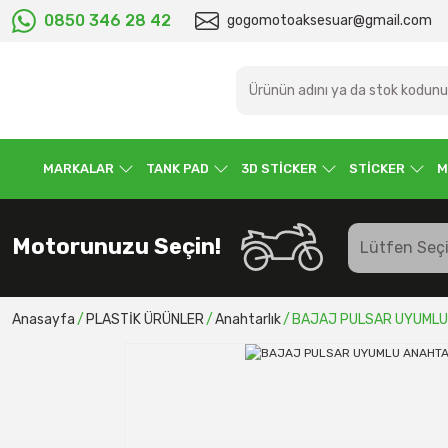
0850 346 28 42
gogomotoaksesuar@gmail.com
MARKALAR
TANK PAD
3D STİCKER
STİCKER
M
Motorunuzu Seçin!
Anasayfa
PLASTİK ÜRÜNLER
Anahtarlık
BAJAJ PULSAR UYUMLU 