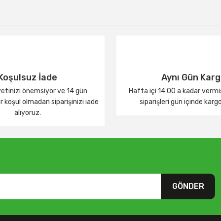
Yorum Yaz
Koşulsuz İade
Aynı Gün Kar
tinizi önemsiyor ve 14 gün
Hafta içi 14:00 a kadar verm
 koşul olmadan siparişinizi iade
siparişleri gün içinde karg
alıyoruz.
GÖNDER