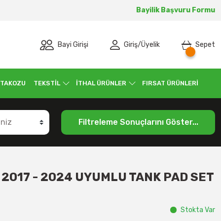
Bayilik Başvuru Formu
Bayi Girişi
Giriş
/
Üyelik
Sepet
 TAKOZU
TEKSTİL
İTHAL ÜRÜNLER
FIRSAT ÜRÜNLERİ
Filtreleme Sonuçlarını Göster...
 2017 - 2024 UYUMLU TANK PAD SET
Stokta Var