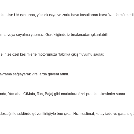
ium ise UV ışınlarına, yüksek ısıya ve zorlu hava koşullarına karşı özel formüle ed
arma
veya soyulma yapmaz. Gerektiğinde iz bırakmadan çıkarılabilir.
delinize özel kesimlerle motorunuza “fabrika çıkışı” uyumu sağlar.
kavrama
sağlayarak virajlarda güveni artırır.
onda,
Yamaha, CfMoto, Rks, Bajaj gibi markalara özel premium kesimler sunar.
eği ile sektörde güvenilirliğiyle öne çıkar. Hızlı teslimat, kolay iade ve garanti g