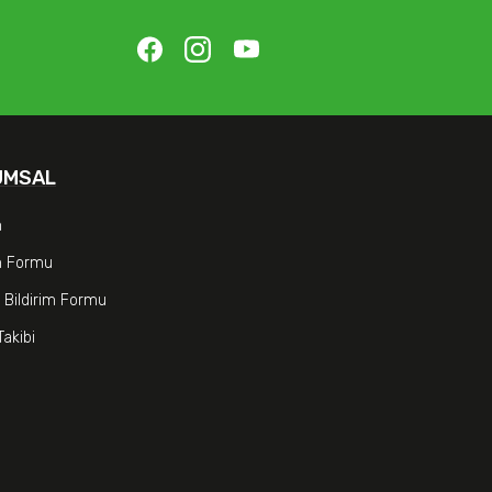
UMSAL
m
im Formu
 Bildirim Formu
Takibi