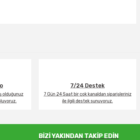
go
7/24 Destek
iş olduğunuz
7 Gün 24 Saat bir çok kanaldan siparişleriniz
oluyoruz.
ile ilgili destek sunuyoruz.
BİZİ YAKINDAN TAKİP EDİN