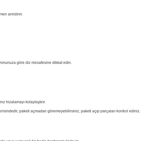
men arındırın.
yonunuza göre diz mesafesine dikkat edin.
nız
hizalamayı kolaylaştırır.
risindedir, paketi açmadan göremeyebilirsiniz, paketi açıp parçaları
kontrol ediniz.