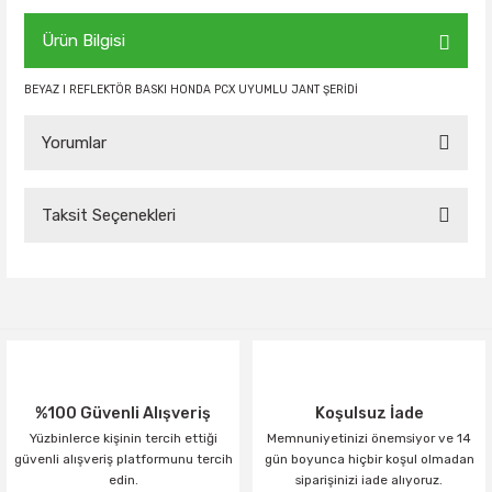
Ürün Bilgisi
BEYAZ I REFLEKTÖR BASKI HONDA PCX UYUMLU JANT ŞERİDİ
Yorumlar
Taksit Seçenekleri
Bu ürüne ilk yorumu siz yapın!
Yorum Yaz
%100 Güvenli Alışveriş
Koşulsuz İade
Yüzbinlerce kişinin tercih ettiği
Memnuniyetinizi önemsiyor ve 14
güvenli alışveriş platformunu tercih
gün boyunca hiçbir koşul olmadan
edin.
siparişinizi iade alıyoruz.