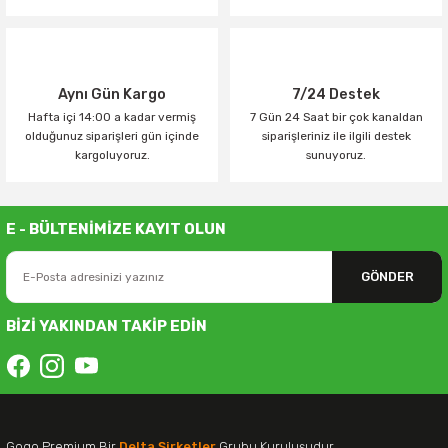
Aynı Gün Kargo
7/24 Destek
Hafta içi 14:00 a kadar vermiş
7 Gün 24 Saat bir çok kanaldan
olduğunuz siparişleri gün içinde
siparişleriniz ile ilgili destek
kargoluyoruz.
sunuyoruz.
E - BÜLTENİMİZE KAYIT OLUN
GÖNDER
BİZİ YAKINDAN TAKİP EDİN
Gogo Premium Bir
Delta Şirketler
Grubu Kuruluşudur.