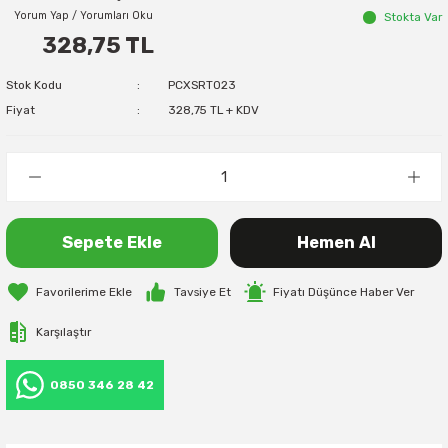
Yorum Yap / Yorumları Oku
Stokta Var
328,75 TL
Stok Kodu
PCXSRT023
Fiyat
328,75 TL + KDV
Sepete Ekle
Hemen Al
Tavsiye Et
Fiyatı Düşünce Haber Ver
Karşılaştır
0850 346 28 42