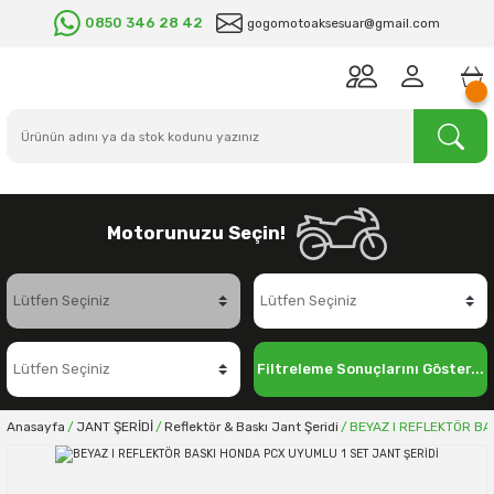
0850 346 28 42
gogomotoaksesuar@gmail.com
Motorunuzu Seçin!
Filtreleme Sonuçlarını Göster...
Anasayfa
JANT ŞERİDİ
Reflektör & Baskı Jant Şeridi
BEYAZ I REFLEKTÖR BA