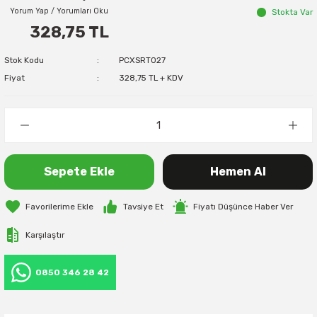
Yorum Yap / Yorumları Oku
Stokta Var
328,75 TL
Stok Kodu
PCXSRT027
Fiyat
328,75 TL + KDV
Sepete Ekle
Hemen Al
Tavsiye Et
Fiyatı Düşünce Haber Ver
Karşılaştır
0850 346 28 42