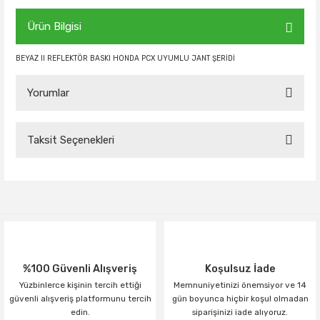
Ürün Bilgisi
BEYAZ II REFLEKTÖR BASKI HONDA PCX UYUMLU JANT ŞERİDİ
Yorumlar
Taksit Seçenekleri
Bu ürüne ilk yorumu siz yapın!
Yorum Yaz
%100 Güvenli Alışveriş
Koşulsuz İade
Yüzbinlerce kişinin tercih ettiği
Memnuniyetinizi önemsiyor ve 14
güvenli alışveriş platformunu tercih
gün boyunca hiçbir koşul olmadan
edin.
siparişinizi iade alıyoruz.