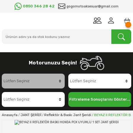
0850 346 28 42
gogomotoaksesuar@gmail.com
Motorunuzu Seçin!
Filtreleme Sonuçlarını Göster...
Anasayfa
JANT ŞERİDİ
Reflektör & Baskı Jant Şeridi
BEYAZ II REFLEKTÖR B