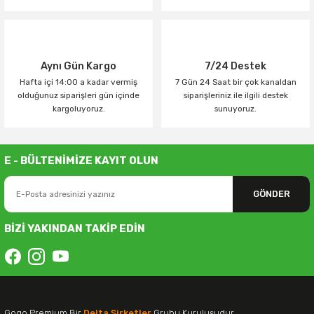
Aynı Gün Kargo
7/24 Destek
Hafta içi 14:00 a kadar vermiş
7 Gün 24 Saat bir çok kanaldan
olduğunuz siparişleri gün içinde
siparişleriniz ile ilgili destek
kargoluyoruz.
sunuyoruz.
E - BÜLTENİMİZE KAYIT OLUN
GÖNDER
BİZİ YAKINDAN TAKİP EDİN
Gogo Premium Bir
Delta Şirketler
Grubu Kuruluşudur.