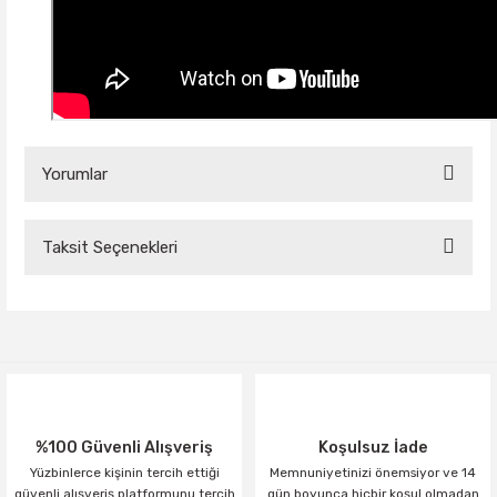
Yorumlar
Taksit Seçenekleri
Bu ürüne ilk yorumu siz yapın!
Yorum Yaz
%100 Güvenli Alışveriş
Koşulsuz İade
Yüzbinlerce kişinin tercih ettiği
Memnuniyetinizi önemsiyor ve 14
güvenli alışveriş platformunu tercih
gün boyunca hiçbir koşul olmadan