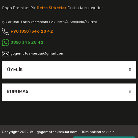
Gogo Premium Bir
Delta Şirketler
Grubu Kuruluşudur.
Işıklar Mah. Fakih kahramani Sok. No:9/A Selçuklu/KONYA
+90 (850) 346 28 42
0850 346 28 42
gogomotoaksesuar@gmail.com
ÜYELIK
KURUMSAL
Copyright 2022 © - gogomotoaksesuar.com - Tüm hakları saklıdır.