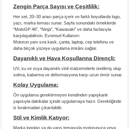
Zengin Parça Sayısı ve Çeşitlilik:
Her set, 20–30 arası parça içerir ve farklı boyutlarda logo,
yazı, marka teması sunar. Sayfa sonundaki örneklerde
“MotoGP 46”, “Ninja”, “Kawasaki” ve daha fazlasıyla
karşılaşabilirsin.
Evrensel Kullanım:
Motorun yanı sıra kask, çanta, laptop, cep telefonu ve
daha birçok yüzeye uygulama imkânı sağlar.
Dayanıklı ve Hava Koşullarına Dirençli:
UV, su ve ısıya dayanıklı vinil malzemelerle üretilmiş olup
solma, kabarma ve deformasyona karşı uzun ömür sunar.
Kolay Uygulama:
Ön uygulama gerektirmeyen kendinden yapışkanlı
yapısıyla dakikalar içinde uygulamaya hazır. Gerektiğinde
iz bırakmadan çıkarılabilir.
Stil ve Kimlik Katıyor:
Marka logoları ya da yarış temasıyla motorunuza veya