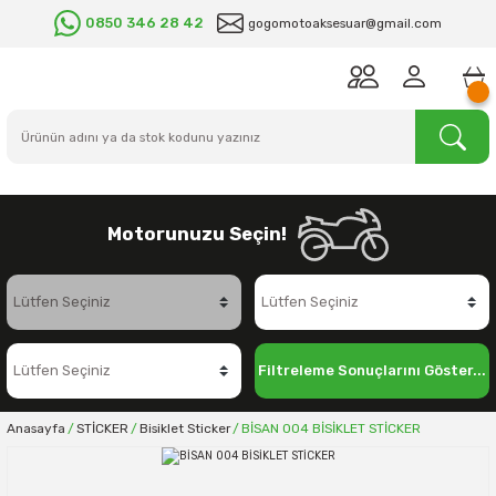
0850 346 28 42
gogomotoaksesuar@gmail.com
Motorunuzu Seçin!
Filtreleme Sonuçlarını Göster...
Anasayfa
STİCKER
Bisiklet Sticker
BİSAN 004 BİSİKLET STİCKER