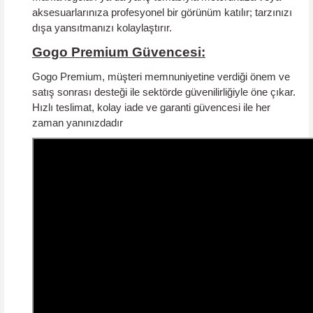
aksesuarlarınıza profesyonel bir görünüm katılır; tarzınızı
dışa yansıtmanızı kolaylaştırır.
Gogo Premium Güvencesi:
Gogo Premium, müşteri memnuniyetine verdiği önem ve
satış sonrası desteği ile sektörde güvenilirliğiyle öne çıkar.
Hızlı teslimat, kolay iade ve garanti güvencesi
ile her
zaman yanınızdadır