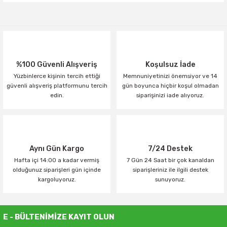
Yorum Yaz
%100 Güvenli Alışveriş
Koşulsuz İade
Yüzbinlerce kişinin tercih ettiği
Memnuniyetinizi önemsiyor ve 14
güvenli alışveriş platformunu tercih
gün boyunca hiçbir koşul olmadan
edin.
siparişinizi iade alıyoruz.
Aynı Gün Kargo
7/24 Destek
Hafta içi 14:00 a kadar vermiş
7 Gün 24 Saat bir çok kanaldan
olduğunuz siparişleri gün içinde
siparişleriniz ile ilgili destek
kargoluyoruz.
sunuyoruz.
E - BÜLTENİMİZE KAYIT OLUN