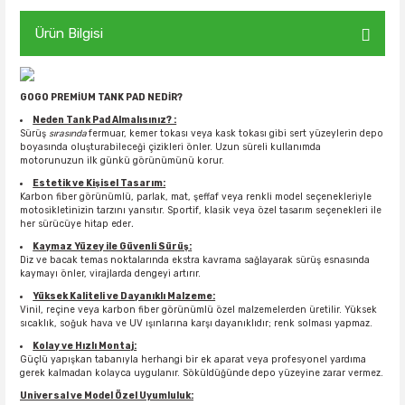
Ürün Bilgisi
GOGO PREMİUM TANK PAD NEDİR?
Neden Tank Pad Almalısınız? :
Sürüş
sırasında
fermuar, kemer tokası veya kask tokası gibi sert yüzeylerin depo
boyasında oluşturabileceği çizikleri önler. Uzun süreli kullanımda
motorunuzun ilk günkü görünümünü korur.
Estetik ve Kişisel Tasarım:
Karbon fiber görünümlü, parlak, mat, şeffaf veya renkli model seçenekleriyle
motosikletinizin tarzını yansıtır. Sportif, klasik veya özel tasarım seçenekleri ile
her sürücüye hitap eder
.
Kaymaz Yüzey ile Güvenli Sürüş:
Diz ve bacak temas noktalarında ekstra kavrama sağlayarak sürüş esnasında
kaymayı önler, virajlarda dengeyi artırır.
Yüksek Kaliteli ve Dayanıklı Malzeme:
Vinil, reçine veya karbon fiber görünümlü özel malzemelerden üretilir. Yüksek
sıcaklık, soğuk hava ve UV ışınlarına karşı dayanıklıdır; renk solması yapmaz.
Kolay ve Hızlı Montaj:
Güçlü yapışkan tabanıyla herhangi bir ek aparat veya profesyonel yardıma
gerek kalmadan kolayca uygulanır. Söküldüğünde depo yüzeyine zarar vermez.
Universal ve Model Özel Uyumluluk: