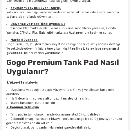
özel kesimlerle motorunuza “fabrika çıkışı” uyumu sağlar.
Kaymaz Yüzey ile Güvenli Sürüş
Yalnızca koruma değil, aynı zamanda diz ve bacak temasında ekstra kavrama
sağlayarak virajlarda güveni artırır.
Universal ve Model Özel Uyumluluk
Tüm motosiklet markalarıyla uyumlu universal modellerin yanı sıra, Honda,
Yamaha, CfMoto, Rks, Bajaj gibi markalara özel premium kesimler sunar.
Marka Güvencesi
Gogo Premium, müşteri memnuniyetine verdiği önem ve satış sonrası desteği
ile sektörde güvenilirliğiyle öne çıkar.
Hızlı teslimat, kolay iade ve garanti
güvencesi
ile her zaman yanınızdadır.
Gogo Premium Tank Pad Nasıl
Uygulanır?
1. Yüzeyi Temizleyin
Uygulama yapacağınız depo yüzeyini toz, kir, yağ ve ciladan tamamen
arındırın.
Hafif deterjanlı su veya alkol bazlı temizleyici ile silin.
Yüzey tamamen kuru olmalıdır.
2. Konumu Belirleyin
Tank pad’in tam olarak nerede durmasını istediğinizi belirleyin.
Dekoratif amaçlı ise estetik hizaya, koruma amaçlı ise sürüş pozisyonunuza
göre diz mesafesine dikkat edin.
Geçici olarak bant yardımıyla yerini işaretleyebilirsiniz.