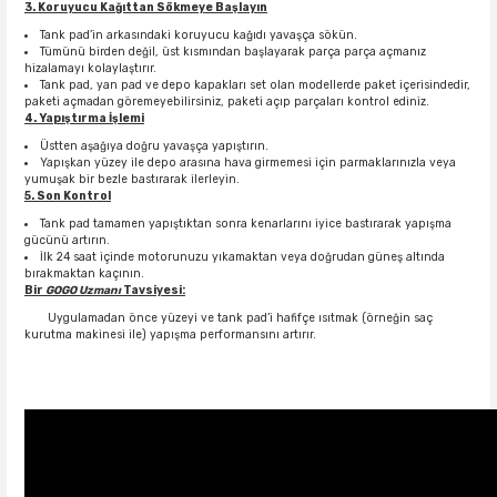
3. Koruyucu Kağıttan Sökmeye Başlayın
Tank pad’in arkasındaki koruyucu kağıdı yavaşça sökün.
Tümünü birden değil, üst kısmından başlayarak parça parça açmanız
hizalamayı kolaylaştırır.
Tank pad, yan pad ve depo kapakları set olan modellerde paket içerisindedir,
paketi açmadan göremeyebilirsiniz, paketi açıp parçaları kontrol ediniz.
4. Yapıştırma İşlemi
Üstten aşağıya doğru yavaşça yapıştırın.
Yapışkan yüzey ile depo arasına hava girmemesi için parmaklarınızla veya
yumuşak bir bezle bastırarak ilerleyin.
5. Son Kontrol
Tank pad tamamen yapıştıktan sonra kenarlarını iyice bastırarak yapışma
gücünü artırın.
İlk 24 saat içinde motorunuzu yıkamaktan veya doğrudan güneş altında
bırakmaktan kaçının.
Bir
GOGO
Uzmanı
Tavsiyesi
:
Uygulamadan önce yüzeyi ve tank pad’i hafifçe ısıtmak (örneğin saç
kurutma makinesi ile) yapışma performansını artırır.