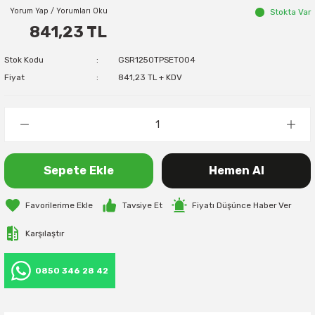
Yorum Yap / Yorumları Oku
Stokta Var
841,23 TL
Stok Kodu
GSR1250TPSET004
Fiyat
841,23 TL + KDV
Sepete Ekle
Hemen Al
Tavsiye Et
Fiyatı Düşünce Haber Ver
Karşılaştır
0850 346 28 42