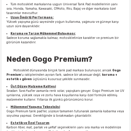
Tüm motosiklet markalarına uygun Universal Tank Pad modellerinin yanı
sıra, Honda, Yamaha, Kawasaki, CfMoto, Rks, Bajaj ve diğer markalara özel
tasarımlar mevcuttur.
Uzun Ömürlü Performans:
Yüksek yapışma gücü sayesinde yoğun kullanıma, yağmura ve güneşe karşı
uzun süre dayanıklıdır.
Koruma ve Tarzın Mükemmel Buluşması:
Sadece koruma sağlamakla kalmaz, motosikletinize karakter ve premium bir
görünüm kazandırır.
Neden Gogo Premium?
Motosiklet dünyasında birçok tank pad markası bulunuyor, ancak
Gogo
Premium
’u rakiplerinden ayıran fark; sadece bir aksesuar değil,
koruma +
estetik + güven
üçlüsünü kusursuz şekilde sunmasıdır
.
Üst Düzey Malzeme Kalitesi
Sıradan
Tank Pad
’ler zamanla renk solar, yapışkanı gevşer. Gogo Premium ise UV
ışınlarına, yüksek ısıya ve zorlu hava koşullarına karşı özel formüle edilmiş
malzemeler kullanır. Yıllarca ilk günkü görünümünü korur.
Mükemmel Yapışma Teknolojisi
Gogo Premium tank pad’ler, yüzeye tamamen tutunarak zamanla kabarma veya
soyulma yapmaz. Gerektiğinde iz bırakmadan çıkarılabilir.
Estetik ve Özel Tasarım
Karbon fiber, mat, parlak ve şeffaf seçeneklerin yanı sıra marka ve modelinize