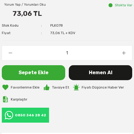
Yorum Yap / Yorumları Oku
Stokta Var
73,06 TL
Stok Kodu
PLK078
Fiyat
73,06 TL + KDV
Sepete Ekle
Hemen Al
Tavsiye Et
Fiyatı Düşünce Haber Ver
Karşılaştır
0850 346 28 42