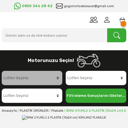
0850 346 28 42
gogomotoaksesuar@gmail.com
Motorunuzu Seçin!
Filtreleme Sonuçlarını Göster...
Anasayfa
PLASTİK ÜRÜNLER
Plakalık
BMW UYUMLU 2 PLASTİK (15x24 cm) KI