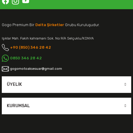
Gogo Premium Bir
Delta Şirketler
Grubu Kuruluşudur.
Işıklar Mah. Fakih kahramani Sok. No:9/A Selçuklu/KONYA
+90 (850) 346 28 42
0850 346 28 42
gogomotoaksesuar@gmail.com
ÜYELIK
KURUMSAL