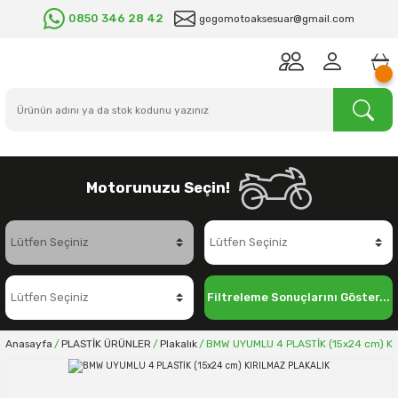
0850 346 28 42
gogomotoaksesuar@gmail.com
Motorunuzu Seçin!
Filtreleme Sonuçlarını Göster...
Anasayfa
PLASTİK ÜRÜNLER
Plakalık
BMW UYUMLU 4 PLASTİK (15x24 cm) KI