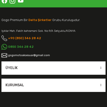
Gogo Premium Bir
Delta Şirketler
Grubu Kuruluşudur.
Işıklar Mah. Fakih kahramani Sok. No:9/A Selçuklu/KONYA
+90 (850) 346 28 42
0850 346 28 42
gogomotoaksesuar@gmail.com
ÜYELIK
KURUMSAL