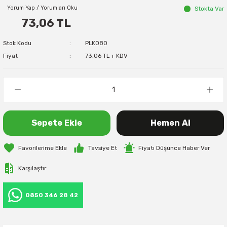
Yorum Yap / Yorumları Oku
Stokta Var
73,06 TL
Stok Kodu
PLK080
Fiyat
73,06 TL + KDV
Sepete Ekle
Hemen Al
Tavsiye Et
Fiyatı Düşünce Haber Ver
Karşılaştır
0850 346 28 42