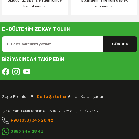
olduğunuz siparişleri gün içinde
siparişleriniz ile ilgili destek
kargoluyoruz.
sunuyoruz.
E - BÜLTENİMİZE KAYIT OLUN
GÖNDER
BİZİ YAKINDAN TAKİP EDİN
Gogo Premium Bir
Delta Şirketler
Grubu Kuruluşudur.
Işıklar Mah. Fakih kahramani Sok. No:9/A Selçuklu/KONYA
+90 (850) 346 28 42
0850 346 28 42