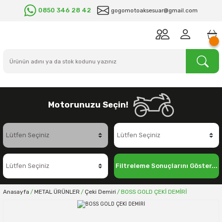
0850 346 28 42
gogomotoaksesuar@gmail.com
Motorunuzu Seçin!
Filtreleme Sonuçlarını Göster...
Anasayfa
METAL ÜRÜNLER
Çeki Demiri
BOSS GOLD ÇEKİ DEMİRİ