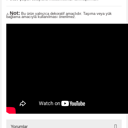
Not:
Bu ürün yalnızca dekoratif amaçlıdır. Taşıma veya yük
⚠️
bağlama amacıyla kullanılması önerilmez.
Yorumlar