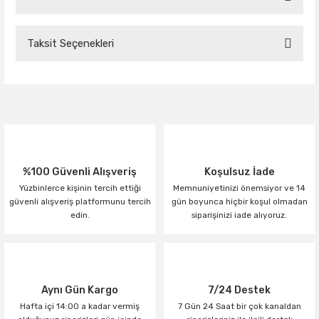
Taksit Seçenekleri
Bu ürüne ilk yorumu siz yapın!
Yorum Yaz
%100 Güvenli Alışveriş
Koşulsuz İade
Yüzbinlerce kişinin tercih ettiği
Memnuniyetinizi önemsiyor ve 14
güvenli alışveriş platformunu tercih
gün boyunca hiçbir koşul olmadan
edin.
siparişinizi iade alıyoruz.
Aynı Gün Kargo
7/24 Destek
Hafta içi 14:00 a kadar vermiş
7 Gün 24 Saat bir çok kanaldan