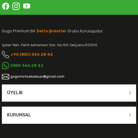
Gogo Premium Bir
Delta Şirketler
Grubu Kuruluşudur.
Işıklar Mah. Fakih kahramani Sok. No:9/A Selçuklu/KONYA
+90 (850) 346 28 42
0850 346 28 42
gogomotoaksesuar@gmail.com
ÜYELIK
KURUMSAL