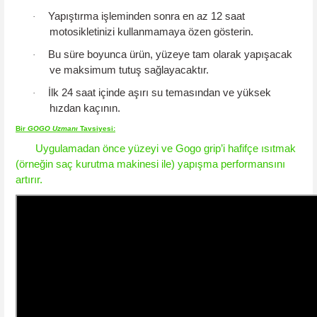
Yapıştırma işleminden sonra
en az 12 saat
·
motosikletinizi kullanmamaya özen gösterin.
Bu süre boyunca ürün, yüzeye tam olarak yapışacak
·
ve maksimum tutuş sağlayacaktır.
İlk 24 saat içinde aşırı su temasından ve yüksek
·
hızdan kaçının.
Bir
GOGO
Uzmanı
Tavsiyesi
:
Uygulamadan önce yüzeyi ve Gogo grip’i hafifçe ısıtmak
(örneğin saç kurutma makinesi ile) yapışma performansını
artırır.