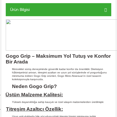
Ürün Bilgisi
Gogo Grip – Maksimum Yol Tutuş ve Konfor
Bir Arada
Motosiklet sürüş deneyiminde güvenlik kadar konfor da önemlidir. Direksiyon
hâkimiyetinizi artıran, titreşimi azaltan ve uzun yol sürüşlerinde el yorgunluğunu
minimuma indiren Gogo Grip ürünleri, Gogo Moto Aksesuar’ın özel tasarım
koleksiyonuyla karşınızda.
Neden Gogo Grip?
Üstün Malzeme Kalitesi:
·
Yüksek dayanıklılığa sahip kauçuk ve özel alaşım malzemelerden üretilmiştir.
Titreşim Azaltıcı Özellik:
·
Uzun yolculuklarda bile vücudunuzdaki titreşim hissini minimuma indirir.