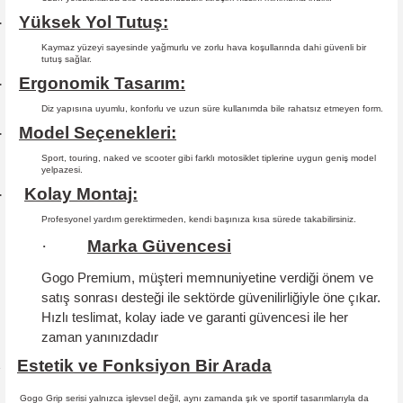
Yüksek Yol Tutuş:
·
Kaymaz yüzeyi sayesinde yağmurlu ve zorlu hava koşullarında dahi güvenli bir
tutuş sağlar.
Ergonomik Tasarım:
·
Diz yapısına uyumlu, konforlu ve uzun süre kullanımda bile rahatsız etmeyen form.
Model Seçenekleri:
·
Sport, touring, naked ve scooter gibi farklı motosiklet tiplerine uygun geniş model
yelpazesi.
Kolay Montaj:
·
Profesyonel yardım gerektirmeden, kendi başınıza kısa sürede takabilirsiniz.
·
Marka Güvencesi
Gogo Premium, müşteri memnuniyetine verdiği önem ve
satış sonrası desteği ile sektörde güvenilirliğiyle öne çıkar.
Hızlı teslimat, kolay iade ve garanti güvencesi
ile her
zaman yanınızdadır
Estetik ve Fonksiyon Bir Arada
·
Gogo Grip serisi yalnızca işlevsel değil, aynı zamanda şık ve sportif tasarımlarıyla da