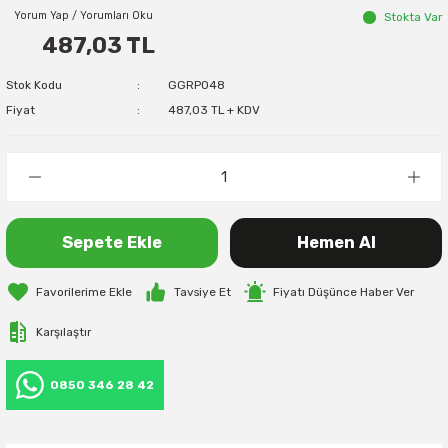
Yorum Yap / Yorumları Oku
Stokta Var
487,03 TL
Stok Kodu
GGRP048
Fiyat
487,03 TL + KDV
Sepete Ekle
Hemen Al
Tavsiye Et
Fiyatı Düşünce Haber Ver
Karşılaştır
0850 346 28 42