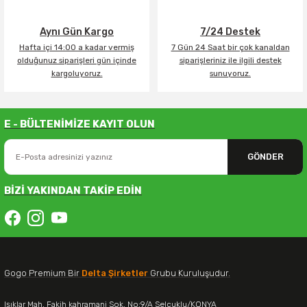
Aynı Gün Kargo
7/24 Destek
Hafta içi 14:00 a kadar vermiş
7 Gün 24 Saat bir çok kanaldan
olduğunuz siparişleri gün içinde
siparişleriniz ile ilgili destek
kargoluyoruz.
sunuyoruz.
E - BÜLTENİMİZE KAYIT OLUN
GÖNDER
BİZİ YAKINDAN TAKİP EDİN
Gogo Premium Bir
Delta Şirketler
Grubu Kuruluşudur.
Işıklar Mah. Fakih kahramani Sok. No:9/A Selçuklu/KONYA