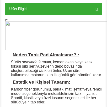
Ürün Bilgisi
p>
·
Neden Tank Pad Almalısınız? :
Sürüş
sırasında
fermuar, kemer tokası veya kask
tokası gibi sert yüzeylerin
depo boyasında
oluşturabileceği çizikleri önler. Uzun süreli
kullanımda motorunuzun ilk günkü görünümünü korur.
·
Estetik ve Kişisel Tasarım:
Karbon fiber görünümlü, parlak, mat, şeffaf veya renkli
model seçenekleriyle motosikletinizin tarzını yansıtır.
Sportif, klasik veya özel tasarım seçenekleri ile
her
sürücüye hitap eder
.