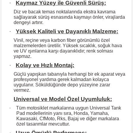
·
Kaymaz Yüzey ile Güvenli Sürüş:
Diz ve bacak temas noktalarında ekstra kavrama
sağlayarak sürüş esnasında kaymayı önler, virajlarda
dengeyi artırır.
·
Yüksek Kaliteli ve Dayanıklı Malzeme:
Vinil, reçine veya karbon fiber görünümlü özel
malzemelerden üretilir. Yüksek
sıcaklık, soğuk hava
ve UV ışınlarına karşı dayanıklıdır; renk solması
yapmaz.
·
Kolay ve Hızlı Montaj:
Güçlü yapışkan tabanıyla herhangi bir ek aparat veya
profesyonel yardıma
gerek kalmadan kolayca
uygulanır. Söküldüğünde depo yüzeyine zarar
vermez.
Universal ve Model Özel Uyumluluk:
·
Tüm motosiklet markalarına uygun Universal Tank
Pad modellerinin yanı sıra, Honda, Yamaha,
Kawasaki, CfMoto, Rks, Bajaj ve diğer markalara
özel tasarımlar mevcuttur.
·
Uzun Ömürlü Performans: