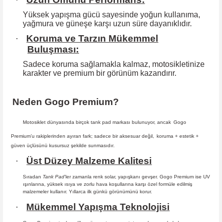
Yüksek yapışma gücü sayesinde yoğun kullanıma,
yağmura ve güneşe karşı
uzun süre dayanıklıdır.
·
Koruma ve Tarzın Mükemmel
Buluşması:
Sadece koruma sağlamakla kalmaz, motosikletinize
karakter ve premium bir
görünüm kazandırır.
Neden Gogo Premium?
Motosiklet dünyasında birçok tank pad markası bulunuyor, ancak
Gogo
Premium
’u rakiplerinden ayıran fark; sadece bir aksesuar değil,
koruma + estetik +
güven
üçlüsünü kusursuz şekilde sunmasıdır
.
·
Üst Düzey Malzeme Kalitesi
Sıradan
Tank Pad
’ler zamanla renk solar, yapışkanı gevşer. Gogo Premium ise UV
ışınlarına, yüksek ısıya ve zorlu hava koşullarına karşı özel formüle edilmiş
malzemeler kullanır. Yıllarca ilk günkü görünümünü korur.
·
Mükemmel Yapışma Teknolojisi