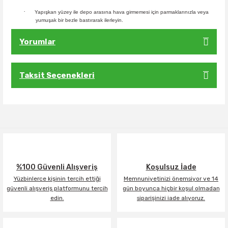
·
Yapışkan yüzey ile depo arasına hava girmemesi için parmaklarınızla veya
yumuşak bir bezle bastırarak ilerleyin.
Yorumlar
Taksit Seçenekleri
Bu ürüne ilk yorumu siz yapın!
Yorum Yaz
%100 Güvenli Alışveriş
Koşulsuz İade
Yüzbinlerce kişinin tercih ettiği
Memnuniyetinizi önemsiyor ve 14
güvenli alışveriş platformunu tercih
gün boyunca hiçbir koşul olmadan
edin.
siparişinizi iade alıyoruz.