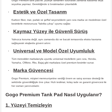
Gogo Premium tank pad’ler, yüzeye tamamen tutunarak zamanla kabarma
veya
soyulma yapmaz. Gerektiğinde iz bırakmadan çıkarılabilir.
·
Estetik ve Özel Tasarım
Karbon fiber, mat, parlak ve şeffaf seçeneklerin yanı sıra marka ve modelinize özel
kesimlerle motorunuza “fabrika çıkışı” uyumu sağlar.
·
Kaymaz Yüzey ile Güvenli Sürüş
Yalnızca koruma değil, aynı zamanda diz ve bacak temasında ekstra kavrama
sağlayarak virajlarda güveni artırır.
·
Universal ve Model Özel Uyumluluk
Tüm motosiklet markalarıyla uyumlu universal modellerin yanı sıra, Honda,
Yamaha, CfMoto, Rks, Bajaj gibi markalara özel premium kesimler sunar.
·
Marka Güvencesi
Gogo Premium, müşteri memnuniyetine verdiği önem ve satış sonrası desteği ile
sektörde güvenilirliğiyle öne çıkar. Hızlı teslimat, kolay iade ve garanti güvencesi ile
her zaman yanınızdadır.
Gogo Premium Tank Pad Nasıl Uygulanır?
1. Yüzeyi Temizleyin