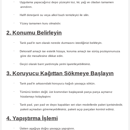
·
Uygulama yapacağınız depo yüzeyini toz, kir, yağ ve ciladan tamamen
arındırın.
·
Hafif deterjanlı su veya alkol bazlı temizleyici ile silin.
·
Yüzey tamamen kuru olmalıdır.
2. Konumu Belirleyin
·
Tank pad’in tam olarak nerede durmasını istediğinizi belirleyin.
·
Dekoratif amaçlı ise estetik hizaya, koruma amaçlı ise sürüş
pozisyonunuza
göre diz mesafesine dikkat edin.
·
Geçici olarak bant yardımıyla yerini işaretleyebilirsiniz.
3. Koruyucu Kağıttan Sökmeye Başlayın
·
Tank pad’in arkasındaki koruyucu kağıdı yavaşça sökün.
·
Tümünü birden değil, üst kısmından başlayarak parça parça açmanız
hizalamayı kolaylaştırır.
·
Tank pad, yan pad ve depo kapakları set olan modellerde paket içerisindedir,
paketi açmadan göremeyebilirsiniz, paketi açıp parçaları
kontrol ediniz.
4. Yapıştırma İşlemi
·
Üstten aşağıya doğru yavaşça yapıştırın.