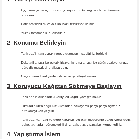
·
Uygulama yapacağınız depo yüzeyini toz, kir, yağ ve ciladan tamamen
arındırın.
·
Hafif deterjanlı su veya alkol bazlı temizleyici ile silin.
·
Yüzey tamamen kuru olmalıdır.
2. Konumu Belirleyin
·
Tank pad’in tam olarak nerede durmasını istediğinizi belirleyin.
·
Dekoratif amaçlı ise estetik hizaya, koruma amaçlı ise sürüş
pozisyonunuza
göre diz mesafesine dikkat edin.
·
Geçici olarak bant yardımıyla yerini işaretleyebilirsiniz.
3. Koruyucu Kağıttan Sökmeye Başlayın
·
Tank pad’in arkasındaki koruyucu kağıdı yavaşça sökün.
·
Tümünü birden değil, üst kısmından başlayarak parça parça açmanız
hizalamayı kolaylaştırır.
·
Tank pad, yan pad ve depo kapakları set olan modellerde paket içerisindedir,
paketi açmadan göremeyebilirsiniz, paketi açıp parçaları
kontrol ediniz.
4. Yapıştırma İşlemi