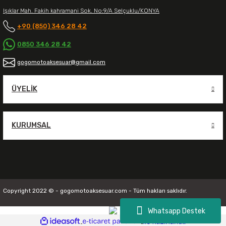
Işıklar Mah. Fakih kahramani Sok. No:9/A Selçuklu/KONYA
+90 (850) 346 28 42
0850 346 28 42
gogomotoaksesuar@gmail.com
ÜYELIK
KURUMSAL
Copyright 2022 © - gogomotoaksesuar.com - Tüm hakları saklıdır.
Whatsapp Destek
ideasoft
ile
e-