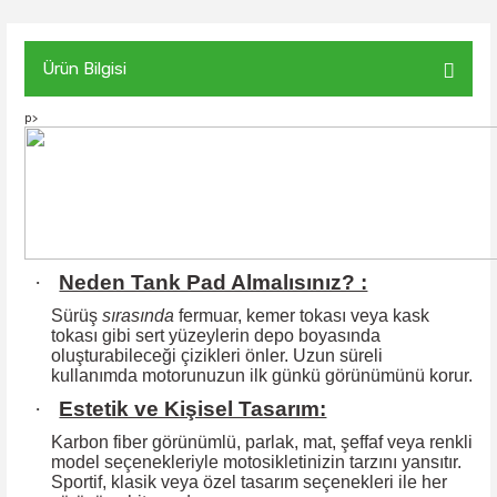
Ürün Bilgisi
p>
·
Neden Tank Pad Almalısınız? :
Sürüş
sırasında
fermuar, kemer tokası veya kask
tokası gibi sert yüzeylerin
depo boyasında
oluşturabileceği çizikleri önler. Uzun süreli
kullanımda motorunuzun ilk günkü görünümünü korur.
·
Estetik ve Kişisel Tasarım:
Karbon fiber görünümlü, parlak, mat, şeffaf veya renkli
model seçenekleriyle motosikletinizin tarzını yansıtır.
Sportif, klasik veya özel tasarım seçenekleri ile
her