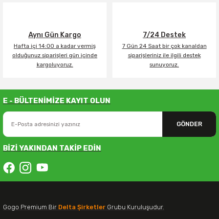
Aynı Gün Kargo
7/24 Destek
Hafta içi 14:00 a kadar vermiş
7 Gün 24 Saat bir çok kanaldan
olduğunuz siparişleri gün içinde
siparişleriniz ile ilgili destek
kargoluyoruz.
sunuyoruz.
E - BÜLTENİMİZE KAYIT OLUN
GÖNDER
BİZİ YAKINDAN TAKİP EDİN
Gogo Premium Bir
Delta Şirketler
Grubu Kuruluşudur.