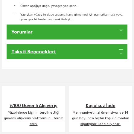
·
Üstten aşağıya doğru yavaşça yapıştırın.
·
Yapışkan yüzey ile depo arasına hava girmemesi için parmaklarınızla veya
yumuşak bir bezle bastırarak ilerleyin.
Yorumlar
Taksit Seçenekleri
Bu ürüne ilk yorumu siz yapın!
Yorum Yaz
%100 Güvenli Alışveriş
Koşulsuz İade
Yüzbinlerce kişinin tercih ettiği
Memnuniyetinizi önemsiyor ve 14
güvenli alışveriş platformunu tercih
gün boyunca hiçbir koşul olmadan
edin.
siparişinizi iade alıyoruz.