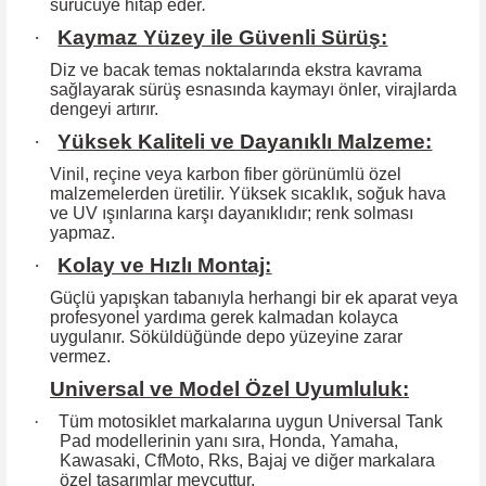
sürücüye hitap eder
.
·
Kaymaz Yüzey ile Güvenli Sürüş:
Diz ve bacak temas noktalarında ekstra kavrama
sağlayarak sürüş esnasında kaymayı önler, virajlarda
dengeyi artırır.
·
Yüksek Kaliteli ve Dayanıklı Malzeme:
Vinil, reçine veya karbon fiber görünümlü özel
malzemelerden üretilir. Yüksek
sıcaklık, soğuk hava
ve UV ışınlarına karşı dayanıklıdır; renk solması
yapmaz.
·
Kolay ve Hızlı Montaj:
Güçlü yapışkan tabanıyla herhangi bir ek aparat veya
profesyonel yardıma
gerek kalmadan kolayca
uygulanır. Söküldüğünde depo yüzeyine zarar
vermez.
Universal ve Model Özel Uyumluluk:
·
Tüm motosiklet markalarına uygun Universal Tank
Pad modellerinin yanı sıra, Honda, Yamaha,
Kawasaki, CfMoto, Rks, Bajaj ve diğer markalara
özel tasarımlar mevcuttur.