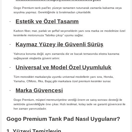
Gogo Premium tank pad’ler, yüzeye tamamen tutunarak zamanla kabarma
veya
soyulma yapmaz. Gerektiğinde iz bırakmadan çıkarılabilir.
·
Estetik ve Özel Tasarım
Karbon fiber, mat, parlak ve şeffaf seçeneklerin yanı sıra marka ve modelinize özel
kesimlerle motorunuza “fabrika çıkışı” uyumu sağlar.
·
Kaymaz Yüzey ile Güvenli Sürüş
Yalnızca koruma değil, aynı zamanda diz ve bacak temasında ekstra kavrama
sağlayarak virajlarda güveni artırır.
·
Universal ve Model Özel Uyumluluk
Tüm motosiklet markalarıyla uyumlu universal modellerin yanı sıra, Honda,
Yamaha, CfMoto, Rks, Bajaj gibi markalara özel premium kesimler sunar.
·
Marka Güvencesi
Gogo Premium, müşteri memnuniyetine verdiği önem ve satış sonrası desteği ile
sektörde güvenilirliğiyle öne çıkar. Hızlı teslimat, kolay iade ve garanti güvencesi ile
her zaman yanınızdadır.
Gogo Premium Tank Pad Nasıl Uygulanır?
1. Yüzeyi Temizleyin