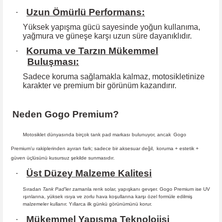
·
Uzun Ömürlü Performans:
Yüksek yapışma gücü sayesinde yoğun kullanıma,
yağmura ve güneşe karşı
uzun süre dayanıklıdır.
·
Koruma ve Tarzın Mükemmel
Buluşması:
Sadece koruma sağlamakla kalmaz, motosikletinize
karakter ve premium bir
görünüm kazandırır.
Neden Gogo Premium?
Motosiklet dünyasında birçok tank pad markası bulunuyor, ancak
Gogo
Premium
’u rakiplerinden ayıran fark; sadece bir aksesuar değil,
koruma + estetik +
güven
üçlüsünü kusursuz şekilde sunmasıdır
.
·
Üst Düzey Malzeme Kalitesi
Sıradan
Tank Pad
’ler zamanla renk solar, yapışkanı gevşer. Gogo Premium ise UV
ışınlarına, yüksek ısıya ve zorlu hava koşullarına karşı özel formüle edilmiş
malzemeler kullanır. Yıllarca ilk günkü görünümünü korur.
·
Mükemmel Yapışma Teknolojisi