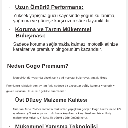
·
Uzun Ömürlü Performans:
Yüksek yapışma gücü sayesinde yoğun kullanıma,
yağmura ve güneşe karşı
uzun süre dayanıklıdır.
·
Koruma ve Tarzın Mükemmel
Buluşması:
Sadece koruma sağlamakla kalmaz, motosikletinize
karakter ve premium bir
görünüm kazandırır.
Neden Gogo Premium?
Motosiklet dünyasında birçok tank pad markası bulunuyor, ancak
Gogo
Premium
’u rakiplerinden ayıran fark; sadece bir aksesuar değil,
koruma + estetik +
güven
üçlüsünü kusursuz şekilde sunmasıdır
.
·
Üst Düzey Malzeme Kalitesi
Sıradan
Tank Pad
’ler zamanla renk solar, yapışkanı gevşer. Gogo Premium ise UV
ışınlarına, yüksek ısıya ve zorlu hava koşullarına karşı özel formüle edilmiş
malzemeler kullanır. Yıllarca ilk günkü görünümünü korur.
·
Mükemmel Yapışma Teknolojisi