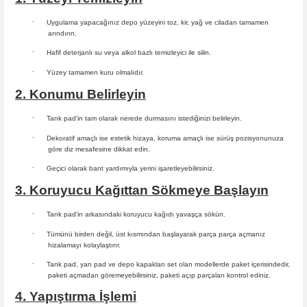
·
Uygulama yapacağınız depo yüzeyini toz, kir, yağ ve ciladan tamamen
arındırın.
·
Hafif deterjanlı su veya alkol bazlı temizleyici ile silin.
·
Yüzey tamamen kuru olmalıdır.
2. Konumu Belirleyin
·
Tank pad’in tam olarak nerede durmasını istediğinizi belirleyin.
·
Dekoratif amaçlı ise estetik hizaya, koruma amaçlı ise sürüş
pozisyonunuza
göre diz mesafesine dikkat edin.
·
Geçici olarak bant yardımıyla yerini işaretleyebilirsiniz.
3. Koruyucu Kağıttan Sökmeye Başlayın
·
Tank pad’in arkasındaki koruyucu kağıdı yavaşça sökün.
·
Tümünü birden değil, üst kısmından başlayarak parça parça açmanız
hizalamayı kolaylaştırır.
·
Tank pad, yan pad ve depo kapakları set olan modellerde paket içerisindedir,
paketi açmadan göremeyebilirsiniz, paketi açıp parçaları
kontrol ediniz.
4. Yapıştırma İşlemi