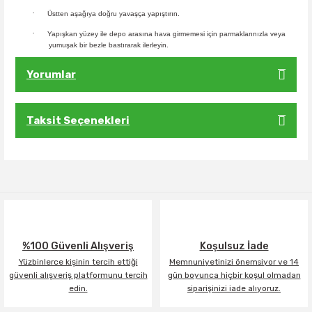
·
Üstten aşağıya doğru yavaşça yapıştırın.
·
Yapışkan yüzey ile depo arasına hava girmemesi için parmaklarınızla veya
yumuşak bir bezle bastırarak ilerleyin.
Yorumlar
Taksit Seçenekleri
Bu ürüne ilk yorumu siz yapın!
Yorum Yaz
%100 Güvenli Alışveriş
Koşulsuz İade
Yüzbinlerce kişinin tercih ettiği
Memnuniyetinizi önemsiyor ve 14
güvenli alışveriş platformunu tercih
gün boyunca hiçbir koşul olmadan
edin.
siparişinizi iade alıyoruz.