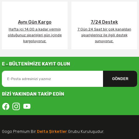
Aynı Gün Kargo
7/24 Destek
Hafta içi 14:00 a kadar vermiş
7 Gün 24 Saat bir çok kanaldan
olduğunuz siparişleri gün içinde
siparişleriniz ile ilgili destek
kargoluyoruz.
sunuyoruz.
E - BÜLTENİMİZE KAYIT OLUN
GÖNDER
BİZİ YAKINDAN TAKİP EDİN
Gogo Premium Bir
Delta Şirketler
Grubu Kuruluşudur.