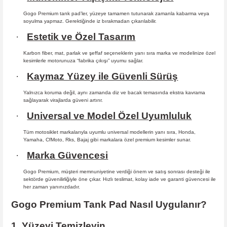
Gogo Premium tank pad’ler, yüzeye tamamen tutunarak zamanla kabarma
veya
soyulma yapmaz. Gerektiğinde iz bırakmadan çıkarılabilir.
·
Estetik ve Özel Tasarım
Karbon fiber, mat, parlak ve şeffaf seçeneklerin yanı sıra marka ve modelinize özel
kesimlerle motorunuza “fabrika çıkışı” uyumu sağlar.
·
Kaymaz Yüzey ile Güvenli Sürüş
Yalnızca koruma değil, aynı zamanda diz ve bacak temasında ekstra kavrama
sağlayarak virajlarda güveni artırır.
·
Universal ve Model Özel Uyumluluk
Tüm motosiklet markalarıyla uyumlu universal modellerin yanı sıra, Honda,
Yamaha, CfMoto, Rks, Bajaj gibi markalara özel premium kesimler sunar.
·
Marka Güvencesi
Gogo Premium, müşteri memnuniyetine verdiği önem ve satış sonrası desteği ile
sektörde güvenilirliğiyle öne çıkar. Hızlı teslimat, kolay iade ve garanti güvencesi ile
her zaman yanınızdadır.
Gogo Premium Tank Pad Nasıl Uygulanır?
1. Yüzeyi Temizleyin