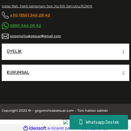
Işıklar Mah. Fakih kahramani Sok. No:9/A Selçuklu/KONYA
+90 (850) 346 28 42
0850 346 28 42
gogomotoaksesuar@gmail.com
ÜYELIK
KURUMSAL
Copyright 2022 © - gogomotoaksesuar.com - Tüm hakları saklıdır.
Whatsapp Destek
ideasoft
ile
e-