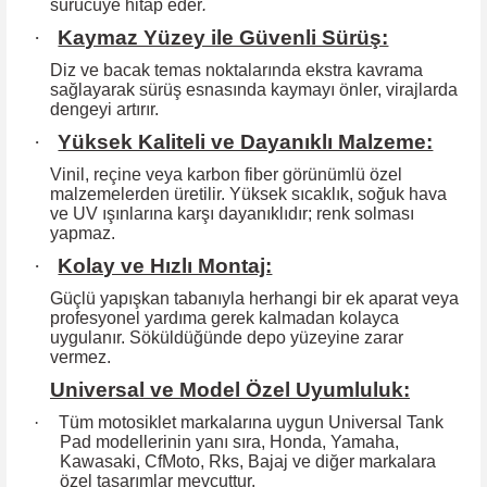
sürücüye hitap eder
.
·
Kaymaz Yüzey ile Güvenli Sürüş:
Diz ve bacak temas noktalarında ekstra kavrama
sağlayarak sürüş esnasında kaymayı önler, virajlarda
dengeyi artırır.
·
Yüksek Kaliteli ve Dayanıklı Malzeme:
Vinil, reçine veya karbon fiber görünümlü özel
malzemelerden üretilir. Yüksek
sıcaklık, soğuk hava
ve UV ışınlarına karşı dayanıklıdır; renk solması
yapmaz.
·
Kolay ve Hızlı Montaj:
Güçlü yapışkan tabanıyla herhangi bir ek aparat veya
profesyonel yardıma
gerek kalmadan kolayca
uygulanır. Söküldüğünde depo yüzeyine zarar
vermez.
Universal ve Model Özel Uyumluluk:
·
Tüm motosiklet markalarına uygun Universal Tank
Pad modellerinin yanı sıra, Honda, Yamaha,
Kawasaki, CfMoto, Rks, Bajaj ve diğer markalara
özel tasarımlar mevcuttur.