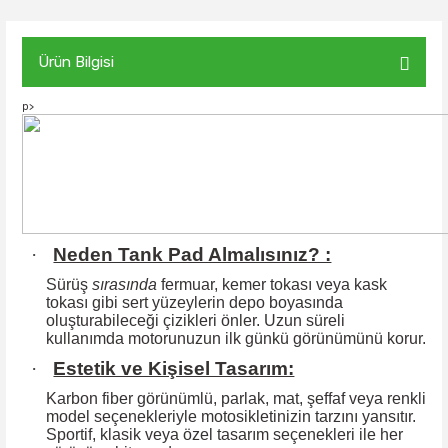
Ürün Bilgisi
p>
·
Neden Tank Pad Almalısınız? :
Sürüş
sırasında
fermuar, kemer tokası veya kask
tokası gibi sert yüzeylerin
depo boyasında
oluşturabileceği çizikleri önler. Uzun süreli
kullanımda motorunuzun ilk günkü görünümünü korur.
·
Estetik ve Kişisel Tasarım:
Karbon fiber görünümlü, parlak, mat, şeffaf veya renkli
model seçenekleriyle motosikletinizin tarzını yansıtır.
Sportif, klasik veya özel tasarım seçenekleri ile
her