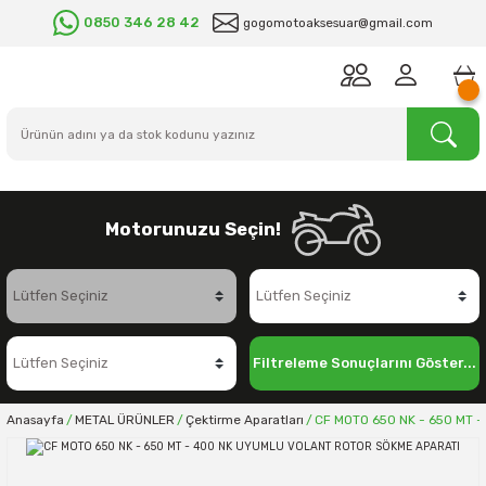
0850 346 28 42
gogomotoaksesuar@gmail.com
Motorunuzu Seçin!
Filtreleme Sonuçlarını Göster...
Anasayfa
METAL ÜRÜNLER
Çektirme Aparatları
CF MOTO 650 NK - 650 MT 