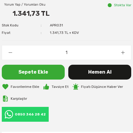
Yorum Yap / Yorumları Oku
Stokta Var
1.341,73 TL
Stok Kodu
APR031
Fiyat
1.341,73 TL + KDV
Sepete Ekle
Hemen Al
Tavsiye Et
Fiyatı Düşünce Haber Ver
Karşılaştır
0850 346 28 42