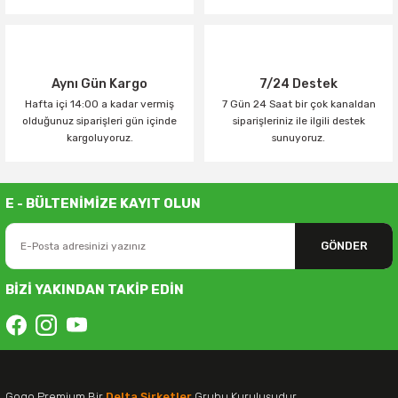
Aynı Gün Kargo
7/24 Destek
Hafta içi 14:00 a kadar vermiş
7 Gün 24 Saat bir çok kanaldan
olduğunuz siparişleri gün içinde
siparişleriniz ile ilgili destek
kargoluyoruz.
sunuyoruz.
E - BÜLTENİMİZE KAYIT OLUN
GÖNDER
BİZİ YAKINDAN TAKİP EDİN
Gogo Premium Bir
Delta Şirketler
Grubu Kuruluşudur.