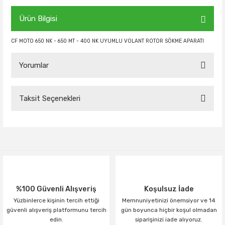
Ürün Bilgisi
CF MOTO 650 NK - 650 MT - 400 NK UYUMLU VOLANT ROTOR SÖKME APARATI
Yorumlar
Taksit Seçenekleri
Bu ürüne ilk yorumu siz yapın!
Yorum Yaz
%100 Güvenli Alışveriş
Koşulsuz İade
Yüzbinlerce kişinin tercih ettiği
Memnuniyetinizi önemsiyor ve 14
güvenli alışveriş platformunu tercih
gün boyunca hiçbir koşul olmadan
edin.
siparişinizi iade alıyoruz.