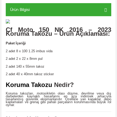
Ürün Bilgisi
Cf Moto 150 NK 2016 – 2023
Koruma Takozu – Ürün Açıklaması:
Paket İçeriği
2 adet 8 x 100 1.25 imbus vida
2 adet 2 x 22 x 8mm pul
2 adet 140 x 55mm takoz
2 adet 40 x 40mm takoz sticker
Koruma Takozu
Nedir?
Koruma takozları, motosikletin olası düşme, devrilme veya dış
darbelerden kaynaklı hasarlarını en aza indirmek amacıyla
tasarlanmış güvenlik ekipmanlarıdır. Özellikle yan kapaklar, depo
kaplamaları ve grenaj gibi pahalı parçaların korunmasında büyük rol
oynar.