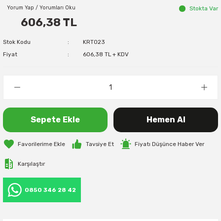
Yorum Yap / Yorumları Oku
Stokta Var
606,38 TL
Stok Kodu
KRT023
Fiyat
606,38 TL + KDV
Sepete Ekle
Hemen Al
Tavsiye Et
Fiyatı Düşünce Haber Ver
Karşılaştır
0850 346 28 42