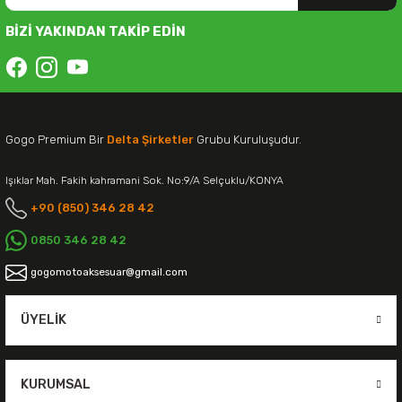
BİZİ YAKINDAN TAKİP EDİN
Gogo Premium Bir
Delta Şirketler
Grubu Kuruluşudur.
Işıklar Mah. Fakih kahramani Sok. No:9/A Selçuklu/KONYA
+90 (850) 346 28 42
0850 346 28 42
gogomotoaksesuar@gmail.com
ÜYELIK
KURUMSAL