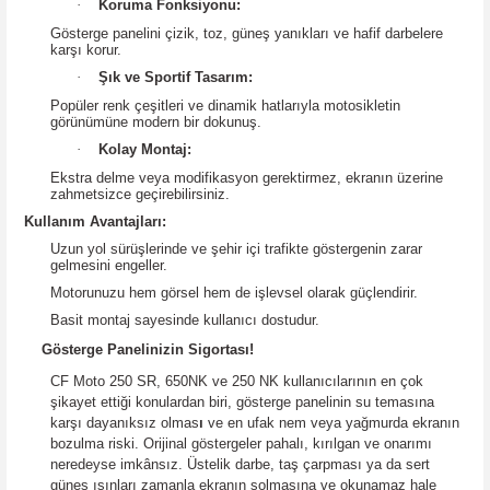
·
Koruma Fonksiyonu:
Gösterge panelini çizik, toz, güneş yanıkları ve hafif darbelere
karşı korur.
·
Şık ve Sportif Tasarım:
Popüler renk çeşitleri ve dinamik hatlarıyla motosikletin
görünümüne modern bir dokunuş.
·
Kolay Montaj:
Ekstra delme veya modifikasyon gerektirmez, ekranın üzerine
zahmetsizce geçirebilirsiniz.
Kullanım Avantajları:
Uzun yol sürüşlerinde ve şehir içi trafikte göstergenin zarar
gelmesini engeller.
Motorunuzu hem görsel hem de işlevsel olarak güçlendirir.
Basit montaj sayesinde kullanıcı dostudur.
Gösterge Panelinizin Sigortası!
CF Moto 250 SR, 650NK ve 250 NK kullanıcılarının en çok
şikayet ettiği konulardan biri, gösterge panelinin su temasına
karşı dayanıksız olmas
ı
ve en ufak nem veya yağmurda ekranın
bozulma riski. Orijinal göstergeler pahalı, kırılgan ve onarımı
neredeyse imkânsız. Üstelik darbe, taş çarpması ya da sert
güneş ışınları zamanla ekranın solmasına ve okunamaz hale