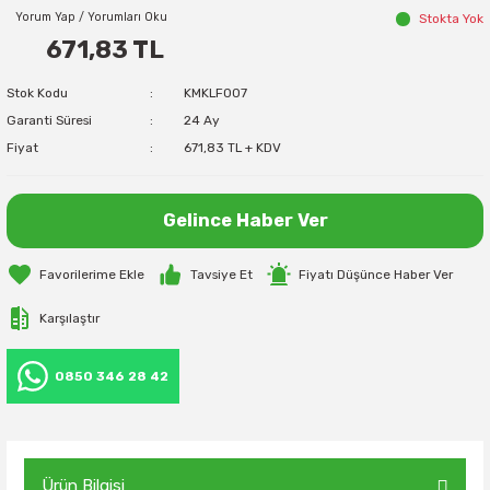
Yorum Yap / Yorumları Oku
Stokta Yok
671,83 TL
Stok Kodu
KMKLF007
Garanti Süresi
24 Ay
Fiyat
671,83 TL + KDV
Gelince Haber Ver
Tavsiye Et
Fiyatı Düşünce Haber Ver
Karşılaştır
0850 346 28 42
Ürün Bilgisi