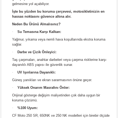
gelmesine yol açabiliyor.
İşte bu yüzden bu koruma çerçevesi, motosikletinizin en
hassas noktasını güvence altına alır.
Neden Bu Ürünü Almalısınız?
·
Su Temasına Karşı Kalkan:
Yağmur, yıkama veya nemli hava koşullarında ekstra koruma
sağlar.
·
Darbe ve Çizik Önleyici:
Taş çarpmaları, anahtar darbeleri veya çarpma risklerine karşı
dayanıklı ABS yapısı ile güvenlik sunar.
·
UV Işınlarına Dayanıklı:
Güneş yanıkları ve ekran sararmasının önüne geçer.
·
Yüksek Onarım Masrafını Önler:
Orijinal gösterge değişim maliyetinden çok daha uygun bir
koruma çözümü.
·
%100 Uyum:
CF Moto 250 SR, 650NK ve 250 NK modelleri için birebir ölçüde