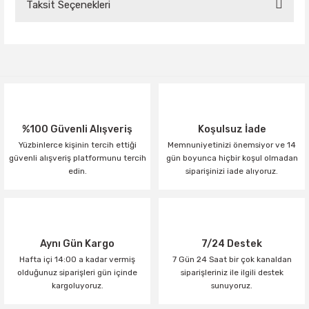
Taksit Seçenekleri
Bu ürüne ilk yorumu siz yapın!
Yorum Yaz
%100 Güvenli Alışveriş
Koşulsuz İade
Yüzbinlerce kişinin tercih ettiği
Memnuniyetinizi önemsiyor ve 14
güvenli alışveriş platformunu tercih
gün boyunca hiçbir koşul olmadan
edin.
siparişinizi iade alıyoruz.
Aynı Gün Kargo
7/24 Destek
Hafta içi 14:00 a kadar vermiş
7 Gün 24 Saat bir çok kanaldan
olduğunuz siparişleri gün içinde
siparişleriniz ile ilgili destek
kargoluyoruz.
sunuyoruz.