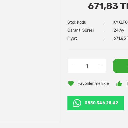
671,83 T
Stok Kodu
KMKLF0
Garanti Süresi
24 Ay
Fiyat
671,83 
T
0850 346 28 42