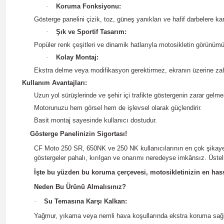
·
Koruma Fonksiyonu:
Gösterge panelini çizik, toz, güneş yanıkları ve hafif darbelere kar
·
Şık ve Sportif Tasarım:
Popüler renk çeşitleri ve dinamik hatlarıyla motosikletin görünü
·
Kolay Montaj:
Ekstra delme veya modifikasyon gerektirmez, ekranın üzerine zahm
Kullanım Avantajları:
Uzun yol sürüşlerinde ve şehir içi trafikte göstergenin zarar gelmes
Motorunuzu hem görsel hem de işlevsel olarak güçlendirir.
Basit montaj sayesinde kullanıcı dostudur.
Gösterge Panelinizin Sigortası!
CF Moto 250 SR, 650NK ve 250 NK kullanıcılarının en çok şikayet 
göstergeler pahalı, kırılgan ve onarımı neredeyse imkânsız. Üste
İşte bu yüzden bu koruma çerçevesi, motosikletinizin en hass
Neden Bu Ürünü Almalısınız?
·
Su Temasına Karşı Kalkan:
Yağmur, yıkama veya nemli hava koşullarında ekstra koruma sağl