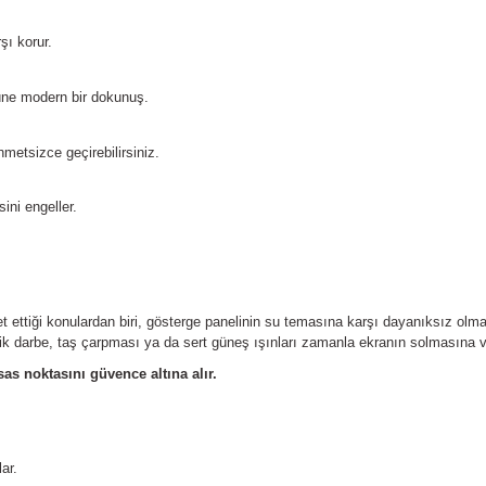
şı korur.
müne modern bir dokunuş.
etsizce geçirebilirsiniz.
ini engeller.
ettiği konulardan biri, gösterge panelinin su temasına karşı dayanıksız olm
lik darbe, taş çarpması ya da sert güneş ışınları zamanla ekranın solmasına 
as noktasını güvence altına alır.
ar.