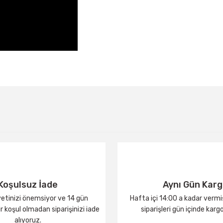
Bu ürüne ilk yorumu siz yapın!
Yorum Yaz
Koşulsuz İade
Aynı Gün Kar
tinizi önemsiyor ve 14 gün
Hafta içi 14:00 a kadar verm
 koşul olmadan siparişinizi iade
siparişleri gün içinde karg
alıyoruz.