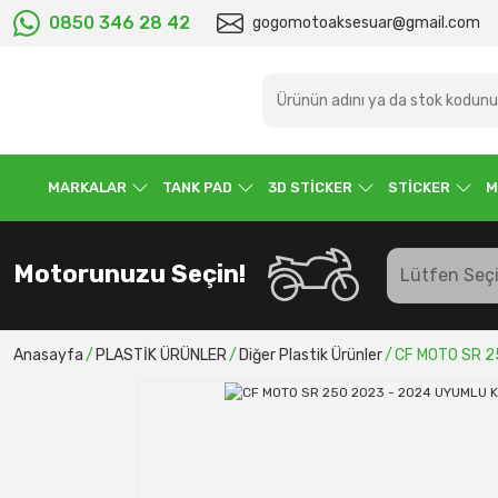
0850 346 28 42
gogomotoaksesuar@gmail.com
MARKALAR
TANK PAD
3D STİCKER
STİCKER
M
Motorunuzu Seçin!
Anasayfa
PLASTİK ÜRÜNLER
Diğer Plastik Ürünler
CF MOTO SR 2