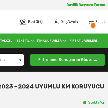
Bayilik Başvuru Formu
Bayi Girişi
Giriş
/
Üyelik
Sepet
 TAKOZU
TEKSTİL
İTHAL ÜRÜNLER
FIRSAT ÜRÜNLERİ
Filtreleme Sonuçlarını Göster...
 2023 - 2024 UYUMLU KM KORUYUCU
Stokta Var