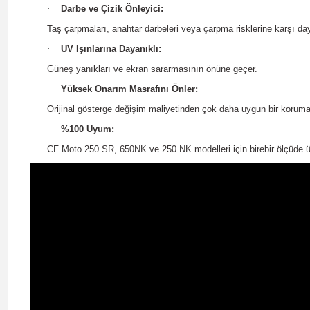
·
Darbe ve Çizik Önleyici:
Taş çarpmaları, anahtar darbeleri veya çarpma risklerine karşı day
·
UV Işınlarına Dayanıklı:
Güneş yanıkları ve ekran sararmasının önüne geçer.
·
Yüksek Onarım Masrafını Önler:
Orijinal gösterge değişim maliyetinden çok daha uygun bir koru
·
%100 Uyum:
CF Moto 250 SR, 650NK ve 250 NK modelleri için birebir ölçüde ür