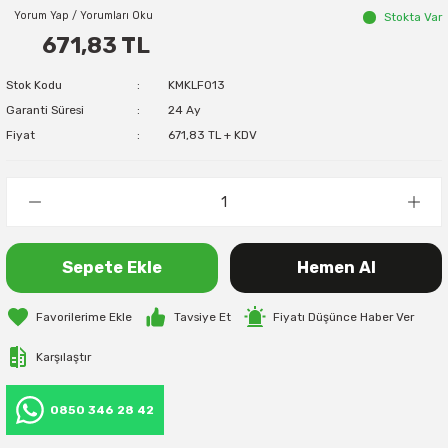
Yorum Yap / Yorumları Oku
Stokta Var
671,83 TL
Stok Kodu
KMKLF013
Garanti Süresi
24 Ay
Fiyat
671,83 TL + KDV
Sepete Ekle
Hemen Al
Tavsiye Et
Fiyatı Düşünce Haber Ver
Karşılaştır
0850 346 28 42