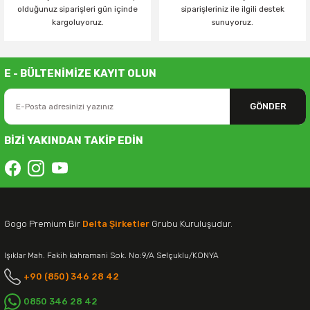
olduğunuz siparişleri gün içinde
siparişleriniz ile ilgili destek
kargoluyoruz.
sunuyoruz.
E - BÜLTENİMİZE KAYIT OLUN
GÖNDER
BİZİ YAKINDAN TAKİP EDİN
Gogo Premium Bir
Delta Şirketler
Grubu Kuruluşudur.
Işıklar Mah. Fakih kahramani Sok. No:9/A Selçuklu/KONYA
+90 (850) 346 28 42
0850 346 28 42