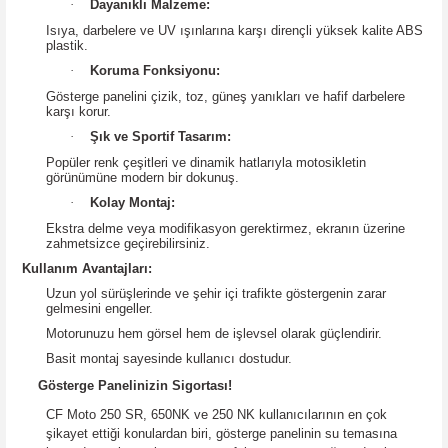
·
Dayanıklı Malzeme:
Isıya, darbelere ve UV ışınlarına karşı dirençli yüksek kalite ABS
plastik.
·
Koruma Fonksiyonu:
Gösterge panelini çizik, toz, güneş yanıkları ve hafif darbelere
karşı korur.
·
Şık ve Sportif Tasarım:
Popüler renk çeşitleri ve dinamik hatlarıyla motosikletin
görünümüne modern bir dokunuş.
·
Kolay Montaj:
Ekstra delme veya modifikasyon gerektirmez, ekranın üzerine
zahmetsizce geçirebilirsiniz.
Kullanım Avantajları:
Uzun yol sürüşlerinde ve şehir içi trafikte göstergenin zarar
gelmesini engeller.
Motorunuzu hem görsel hem de işlevsel olarak güçlendirir.
Basit montaj sayesinde kullanıcı dostudur.
Gösterge Panelinizin Sigortası!
CF Moto 250 SR, 650NK ve 250 NK kullanıcılarının en çok
şikayet ettiği konulardan biri, gösterge panelinin su temasına