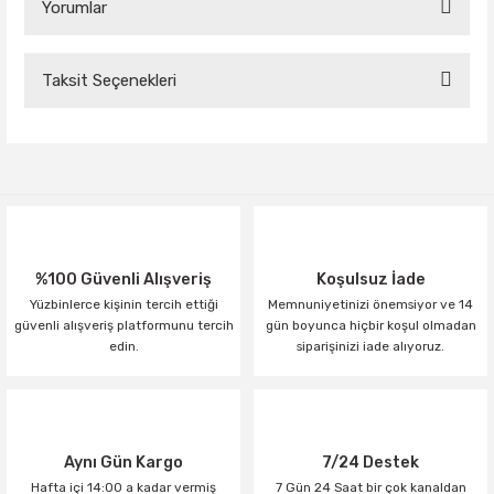
Yorumlar
Taksit Seçenekleri
Bu ürüne ilk yorumu siz yapın!
Yorum Yaz
%100 Güvenli Alışveriş
Koşulsuz İade
Yüzbinlerce kişinin tercih ettiği
Memnuniyetinizi önemsiyor ve 14
güvenli alışveriş platformunu tercih
gün boyunca hiçbir koşul olmadan
edin.
siparişinizi iade alıyoruz.
Aynı Gün Kargo
7/24 Destek
Hafta içi 14:00 a kadar vermiş
7 Gün 24 Saat bir çok kanaldan