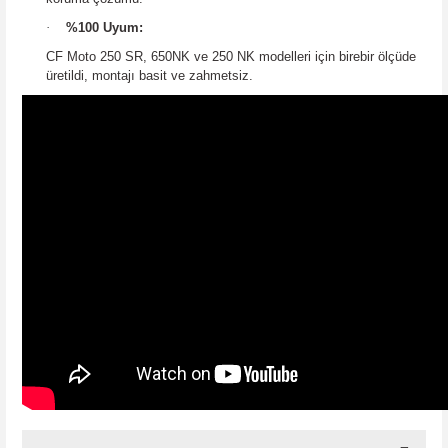
·
%100 Uyum:
CF Moto 250 SR, 650NK ve 250 NK modelleri için birebir ölçüde
üretildi, montajı basit ve zahmetsiz.