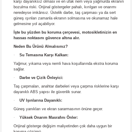
karşı dayanıksız olmas
ı
ve en ufak nem veya yağmurda ekranın
bozulma riski. Orijinal göstergeler pahalı, kırılgan ve onarımı
neredeyse imkânsız. Üstelik darbe, taş çarpması ya da sert
güneş ışınları zamanla ekranın solmasına ve okunamaz hale
gelmesine yol açabiliyor.
İşte bu yüzden bu koruma çerçevesi, motosikletinizin en
hassas noktasını güvence altına alır.
Neden Bu Ürünü Almalısınız?
·
Su Temasına Karşı Kalkan:
Yağmur, yıkama veya nemli hava koşullarında ekstra koruma
sağlar.
·
Darbe ve Çizik Önleyici:
Taş çarpmaları, anahtar darbeleri veya çarpma risklerine karşı
dayanıklı ABS yapısı ile güvenlik sunar.
·
UV Işınlarına Dayanıklı:
Güneş yanıkları ve ekran sararmasının önüne geçer.
·
Yüksek Onarım Masrafını Önler:
Orijinal gösterge değişim maliyetinden çok daha uygun bir
koruma çözümü.