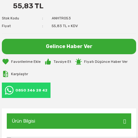
55,83 TL
Stok Kodu
ANHTR053
Fiyat
55,83 TL + KDV
Gelince Haber Ver
Tavsiye Et
Fiyatı Düşünce Haber Ver
Karşılaştır
0850 346 28 42
Ürün Bilgisi