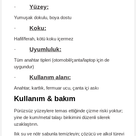
·
Yüzey:
Yumuşak dokulu, boya dostu
·
Koku:
Hafif/ferah,
kötü koku içermez
·
Uyumluluk:
Tüm anahtar tipleri (otomobil/çanta/laptop için de
uygundur)
·
Kullanım alanı:
Anahtar, kartlık, fermuar ucu, çanta içi askı
Kullanım & bakım
Pürüzsüz yüzeylere temas ettiğinde çizme riski yoktur;
yine de
kum/metal talaşı
birikimini düzenli silerek
uzaklaştırın.
Ilık su ve nötr sabunla temizleyin; çözücü ve alkol türevi