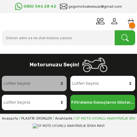
0850 346 28 42
gogomotoaksesuar@gmail.com
Motorunuzu Seçin!
Filtreleme Sonuçlarını Göster...
Anasayfa
PLASTİK ÜRÜNLER
Anahtarlık
CF MOTO UYUMLU ANAHTARLIK SİYA