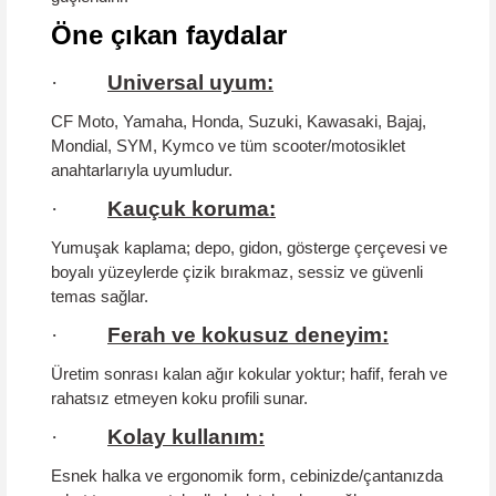
Öne çıkan faydalar
·
Universal uyum:
CF Moto, Yamaha, Honda, Suzuki, Kawasaki, Bajaj,
Mondial, SYM, Kymco ve tüm scooter/motosiklet
anahtarlarıyla uyumludur.
·
Kauçuk koruma:
Yumuşak kaplama; depo, gidon, gösterge çerçevesi ve
boyalı yüzeylerde
çizik bırakmaz
, sessiz ve güvenli
temas sağlar.
·
Ferah ve kokusuz deneyim:
Üretim sonrası kalan ağır kokular yoktur;
hafif, ferah ve
rahatsız etmeyen
koku profili sunar.
·
Kolay kullanım:
Esnek halka ve ergonomik form, cebinizde/çantanızda