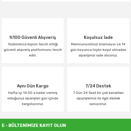
Yorum Yaz
%100 Güvenli Alışveriş
Koşulsuz İade
Yüzbinlerce kişinin tercih ettiği
Memnuniyetinizi önemsiyor ve 14
güvenli alışveriş platformunu tercih
gün boyunca hiçbir koşul olmadan
edin.
siparişinizi iade alıyoruz.
Aynı Gün Kargo
7/24 Destek
Hafta içi 14:00 a kadar vermiş
7 Gün 24 Saat bir çok kanaldan
olduğunuz siparişleri gün içinde
siparişleriniz ile ilgili destek
kargoluyoruz.
sunuyoruz.
E - BÜLTENİMİZE KAYIT OLUN