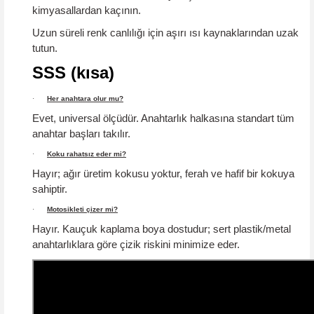
kimyasallardan kaçının.
Uzun süreli renk canlılığı için aşırı ısı kaynaklarından uzak
tutun.
SSS (kısa)
·
Her anahtara olur mu?
Evet, universal ölçüdür. Anahtarlık halkasına standart tüm
anahtar başları takılır.
·
Koku rahatsız eder mi?
Hayır; ağır üretim kokusu yoktur,
ferah ve hafif
bir kokuya
sahiptir.
·
Motosikleti çizer mi?
Hayır.
Kauçuk kaplama boya dostudur; sert plastik/metal
anahtarlıklara göre çizik riskini minimize eder.