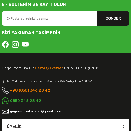
E - BÜLTENİMİZE KAYIT OLUN
GÖNDER
BİZİ YAKINDAN TAKİP EDİN
Gogo Premium Bir
Delta Şirketler
Grubu Kuruluşudur.
Işıklar Mah. Fakih kahramani Sok. No:9/A Selçuklu/KONYA
+90 (850) 346 28 42
0850 346 28 42
gogomotoaksesuar@gmail.com
ÜYELIK