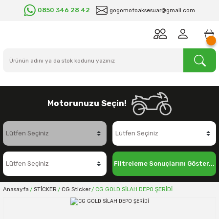
0850 346 28 42
gogomotoaksesuar@gmail.com
Motorunuzu Seçin!
Filtreleme Sonuçlarını Göster...
Anasayfa
STİCKER
CG Sticker
CG GOLD SİLAH DEPO ŞERİDİ