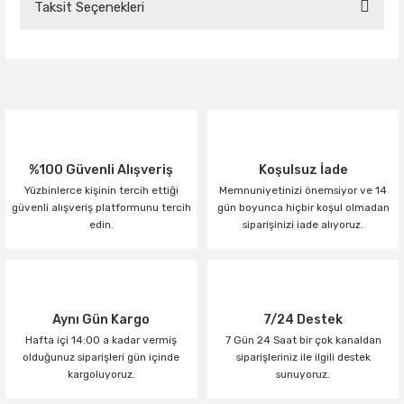
Taksit Seçenekleri
Bu ürüne ilk yorumu siz yapın!
Yorum Yaz
%100 Güvenli Alışveriş
Koşulsuz İade
Yüzbinlerce kişinin tercih ettiği
Memnuniyetinizi önemsiyor ve 14
güvenli alışveriş platformunu tercih
gün boyunca hiçbir koşul olmadan
edin.
siparişinizi iade alıyoruz.
Aynı Gün Kargo
7/24 Destek
Hafta içi 14:00 a kadar vermiş
7 Gün 24 Saat bir çok kanaldan
olduğunuz siparişleri gün içinde
siparişleriniz ile ilgili destek
kargoluyoruz.
sunuyoruz.