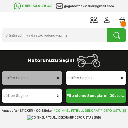
0850 346 28 42
gogomotoaksesuar@gmail.com
Motorunuzu Seçin!
Filtreleme Sonuçlarını Göster...
Anasayfa
STİCKER
CG Sticker
CG NİKEL PİTBULL DEKORATIF DEPO ÜSTÜ ŞER