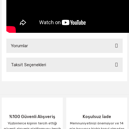
Yorumlar
Taksit Seçenekleri
Bu ürüne ilk yorumu siz yapın!
Yorum Yaz
%100 Güvenli Alışveriş
Koşulsuz İade
Yüzbinlerce kişinin tercih ettiği
Memnuniyetinizi önemsiyor ve 14
güvenli alışveriş platformunu tercih
gün boyunca hiçbir koşul olmadan