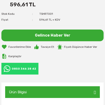
596,61 TL
Stok Kodu
TSHRT001
Fiyat
596,61 TL + KDV
Gelince Haber Ver
Tavsiye Et
Fiyatı Düşünce Haber Ver
Karşılaştır
0850 346 28 42
Ürün Bilgisi