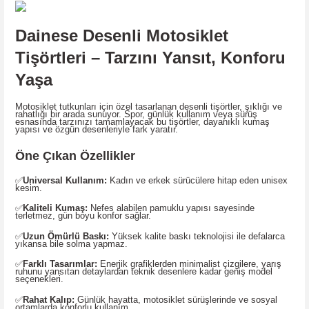
Dainese Desenli Motosiklet
Tişörtleri – Tarzını Yansıt, Konforu
Yaşa
Motosiklet tutkunları için özel tasarlanan desenli tişörtler, şıklığı ve
rahatlığı bir arada sunuyor. Spor, günlük kullanım veya sürüş
esnasında tarzınızı tamamlayacak bu tişörtler, dayanıklı kumaş
yapısı ve özgün desenleriyle fark yaratır.
Öne Çıkan Özellikler
✅
Universal Kullanım:
Kadın ve erkek sürücülere hitap eden unisex
kesim.
✅
Kaliteli Kumaş:
Nefes alabilen pamuklu yapısı sayesinde
terletmez, gün boyu konfor sağlar.
✅
Uzun Ömürlü Baskı:
Yüksek kalite baskı teknolojisi ile defalarca
yıkansa bile solma yapmaz.
✅
Farklı Tasarımlar:
Enerjik grafiklerden minimalist çizgilere, yarış
ruhunu yansıtan detaylardan teknik desenlere kadar geniş model
seçenekleri.
✅
Rahat Kalıp:
Günlük hayatta, motosiklet sürüşlerinde ve sosyal
ortamlarda konforlu kullanım.