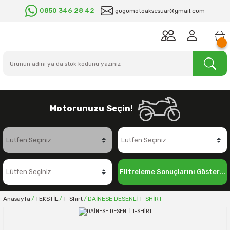
0850 346 28 42
gogomotoaksesuar@gmail.com
Motorunuzu Seçin!
Filtreleme Sonuçlarını Göster...
Anasayfa
TEKSTİL
T-Shirt
DAİNESE DESENLİ T-SHİRT