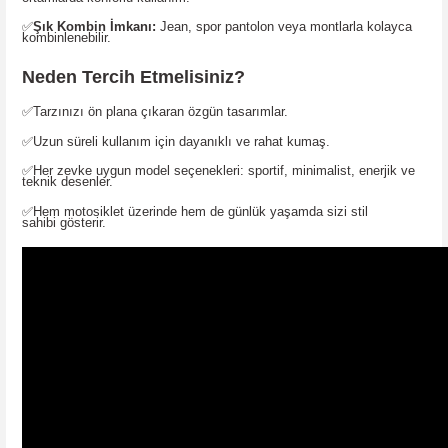
✅
Şık Kombin İmkanı:
Jean, spor pantolon veya montlarla kolayca
kombinlenebilir.
Neden Tercih Etmelisiniz?
✅
Tarzınızı ön plana çıkaran
özgün tasarımlar
.
✅
Uzun süreli kullanım için
dayanıklı ve rahat kumaş
.
✅
Her zevke uygun model seçenekleri
: sportif, minimalist, enerjik ve
teknik desenler.
✅
Hem motosiklet üzerinde hem de günlük yaşamda sizi
stil
sahibi
gösterir.