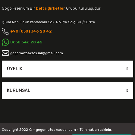
Gogo Premium Bir
Delta Şirketler
Grubu Kuruluşudur.
Işıklar Mah. Fakih kahramani Sok. No:9/A Selçuklu/KONYA
+90 (850) 346 28 42
0850 346 28 42
gogomotoaksesuar@gmail.com
ÜYELIK
KURUMSAL
Copyright 2022 © - gogomotoaksesuar.com - Tüm hakları saklıdır.